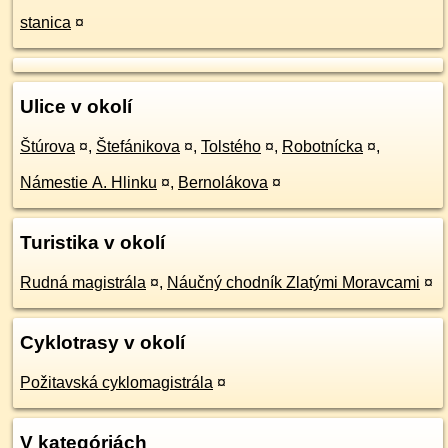
stanica
¤
Ulice v okolí
Štúrova
¤
,
Štefánikova
¤
,
Tolstého
¤
,
Robotnícka
¤
,
Námestie A. Hlinku
¤
,
Bernolákova
¤
Turistika v okolí
Rudná magistrála
¤
,
Náučný chodník Zlatými Moravcami
¤
Cyklotrasy v okolí
Požitavská cyklomagistrála
¤
V kategóriách