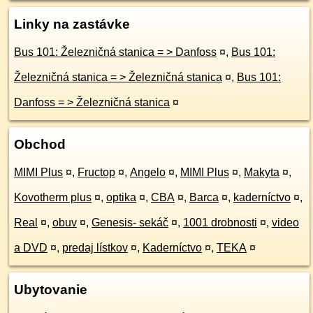
Linky na zastávke
Bus 101: Železničná stanica = > Danfoss
¤
,
Bus 101:
Železničná stanica = > Železničná stanica
¤
,
Bus 101:
Danfoss = > Železničná stanica
¤
Obchod
MIMI Plus
¤
,
Fructop
¤
,
Angelo
¤
,
MIMI Plus
¤
,
Makyta
¤
,
Kovotherm plus
¤
,
optika
¤
,
CBA
¤
,
Barca
¤
,
kaderníctvo
¤
,
Real
¤
,
obuv
¤
,
Genesis- sekáč
¤
,
1001 drobnosti
¤
,
video
a DVD
¤
,
predaj lístkov
¤
,
Kaderníctvo
¤
,
TEKA
¤
Ubytovanie