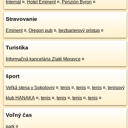
Internát
¤
,
Hotel Eminent
¤
,
Penzión Byron
¤
Stravovanie
Eminent
¤
,
Oregon pub
¤
,
bezbarierový prístup
¤
Turistika
Informačná kancelária Zlaté Moravce
¤
šport
Veľká stena v Sokolovni
¤
,
tenis
¤
,
tenis
¤
,
tenis
¤
,
tenisový
klub HANAKA
¤
,
tenis
¤
,
tenis
¤
,
tenis
¤
,
tenis
¤
Voľný čas
park
¤