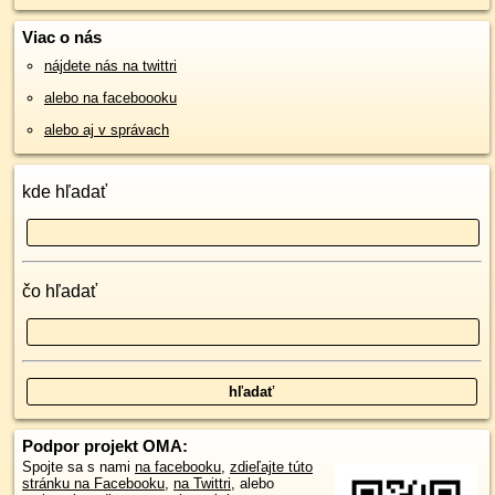
Viac o nás
nájdete nás na twittri
alebo na faceboooku
alebo aj v správach
kde hľadať
čo hľadať
Podpor projekt OMA:
Spojte sa s nami
na facebooku
,
zdieľajte túto
stránku na Facebooku
,
na Twittri
, alebo