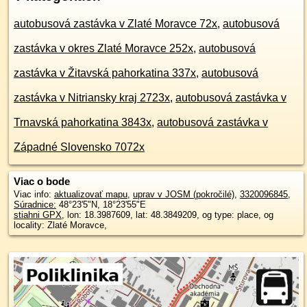
autobusová zastávka v Zlaté Moravce 72x
,
autobusová
zastávka v okres Zlaté Moravce 252x
,
autobusová
zastávka v Žitavská pahorkatina 337x
,
autobusová
zastávka v Nitriansky kraj 2723x
,
autobusová zastávka v
Trnavská pahorkatina 3843x
,
autobusová zastávka v
Západné Slovensko 7072x
Viac o bode
Viac info:
aktualizovať mapu
,
uprav v JOSM (pokročilé)
,
3320096845
,
Súradnice:
48°23'5"N
,
18°23'55"E
stiahni GPX
, lon: 18.3987609, lat: 48.3849209, og type: place, og
locality: Zlaté Moravce,