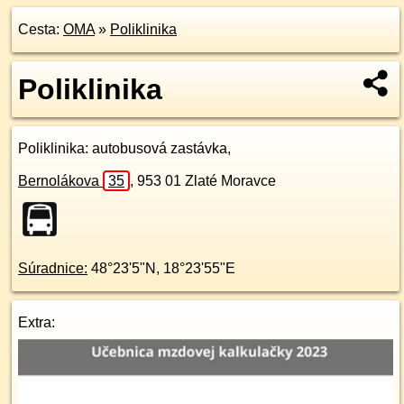
Cesta:
OMA
»
Poliklinika
Poliklinika
Poliklinika
: autobusová zastávka,
Bernolákova
35
,
953 01
Zlaté Moravce
Súradnice:
48°23'5"N
,
18°23'55"E
Extra: