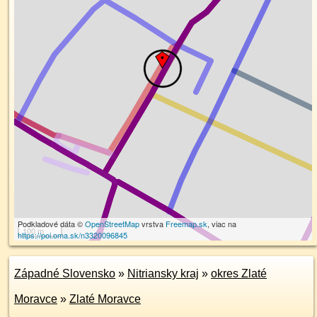
Podkladové dáta ©
OpenStreetMap
vrstva
Freemap.sk
, viac na
100 m
https://poi.oma.sk/n3320096845
Západné Slovensko
»
Nitriansky kraj
»
okres Zlaté
Moravce
»
Zlaté Moravce