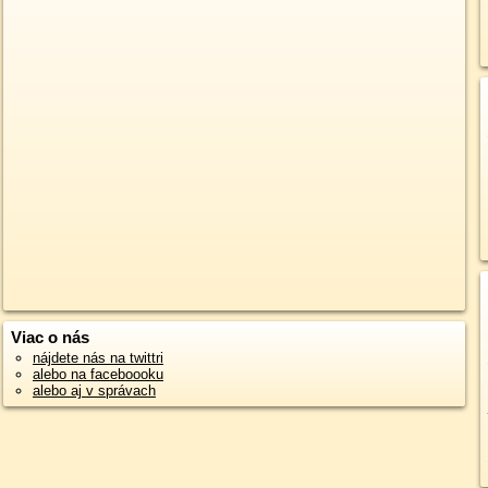
Viac o nás
nájdete nás na twittri
alebo na faceboooku
alebo aj v správach