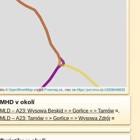
dáta ©
OpenStreetMap
vrstva
Freemap.sk
, viac na
https://poi.oma.sk/n3308446633
MHD v okolí
MLD – A23: Wysowa Beskid = > Gorlice = > Tarnów
¤
,
MLD – A23: Tarnów = > Gorlice = > Wysowa Zdrój
¤