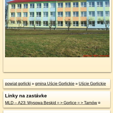
powiat gorlicki
»
gmina Uście Gorlickie
»
Uście Gorlickie
Linky na zastávke
MLD – A23: Wysowa Beskid = > Gorlice = > Tarnów
¤