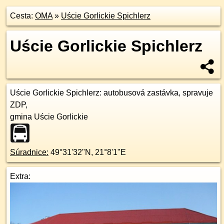
Cesta:
OMA
»
Uście Gorlickie Spichlerz
Uście Gorlickie Spichlerz
Uście Gorlickie Spichlerz
: autobusová zastávka, spravuje
ZDP,
gmina Uście Gorlickie
Súradnice:
49°31'32"N
,
21°8'1"E
Extra: