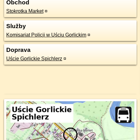
Obchod
Stokrotka Market
¤
Služby
Komisariat Policji w Uściu Gorlickim
¤
Doprava
Uście Gorlickie Spichlerz
¤