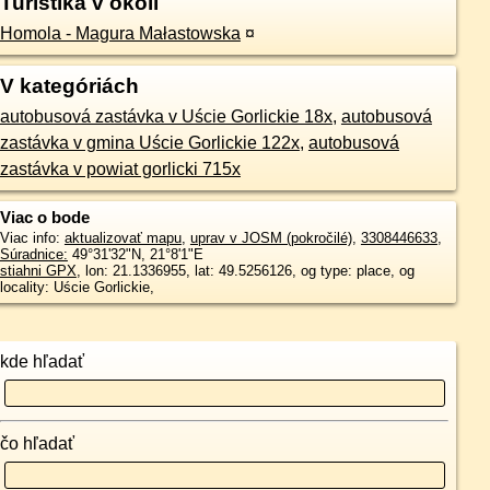
Turistika v okolí
Homola - Magura Małastowska
¤
V kategóriách
autobusová zastávka v Uście Gorlickie 18x
,
autobusová
zastávka v gmina Uście Gorlickie 122x
,
autobusová
zastávka v powiat gorlicki 715x
Viac o bode
Viac info:
aktualizovať mapu
,
uprav v JOSM (pokročilé)
,
3308446633
,
Súradnice:
49°31'32"N
,
21°8'1"E
stiahni GPX
, lon: 21.1336955, lat: 49.5256126, og type: place, og
locality: Uście Gorlickie,
kde hľadať
čo hľadať