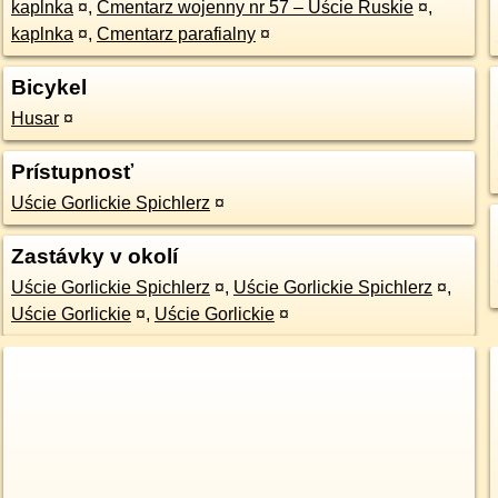
kaplnka
¤
,
Cmentarz wojenny nr 57 – Uście Ruskie
¤
,
kaplnka
¤
,
Cmentarz parafialny
¤
Bicykel
Husar
¤
Prístupnosť
Uście Gorlickie Spichlerz
¤
Zastávky v okolí
Uście Gorlickie Spichlerz
¤
,
Uście Gorlickie Spichlerz
¤
,
Uście Gorlickie
¤
,
Uście Gorlickie
¤