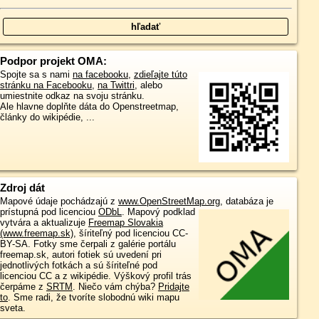
Podpor projekt OMA:
Spojte sa s nami
na facebooku
,
zdieľajte túto
stránku na Facebooku
,
na Twittri
, alebo
umiestnite odkaz na svoju stránku.
Ale hlavne doplňte dáta do Openstreetmap,
články do wikipédie, ...
Zdroj dát
Mapové údaje pochádzajú z
www.OpenStreetMap.org
, databáza je
prístupná pod licenciou
ODbL
.
Mapový podklad
vytvára a aktualizuje
Freemap Slovakia
(www.freemap.sk)
, šíriteľný pod licenciou CC-
BY-SA. Fotky sme čerpali z galérie portálu
freemap.sk, autori fotiek sú uvedení pri
jednotlivých fotkách a sú šíriteľné pod
licenciou CC a z wikipédie. Výškový profil trás
čerpáme z
SRTM
. Niečo vám chýba?
Pridajte
to
. Sme radi, že tvoríte slobodnú wiki mapu
sveta.