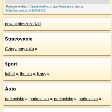
Podkladové dáta ©
OpenStreetMap
vrstva
Freemap.sk
, viac na
100 m
https://poi.oma.sk/n3300506072
powiat bieszczadzki
Stravovanie
Cztery pory roku
¤
šport
futbal
¤
,
ihrisko
¤
,
Korty
¤
Auto
parkovisko
¤
,
parkovisko
¤
,
parkovisko
¤
,
parkovisko
¤