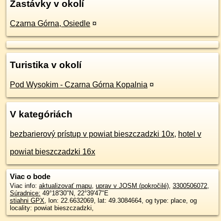
Zastávky v okolí
Czarna Górna, Osiedle
¤
Turistika v okolí
Pod Wysokim - Czarna Górna Kopalnia
¤
V kategóriách
bezbarierový prístup v powiat bieszczadzki 10x
,
hotel v
powiat bieszczadzki 16x
Viac o bode
Viac info:
aktualizovať mapu
,
uprav v JOSM (pokročilé)
,
3300506072
,
Súradnice:
49°18'30"N
,
22°39'47"E
stiahni GPX
, lon: 22.6632069, lat: 49.3084664, og type: place, og
locality: powiat bieszczadzki,