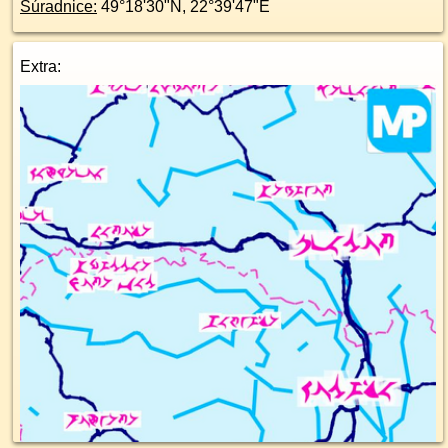
Súradnice:
49°18'30"N
,
22°39'47"E
Extra: