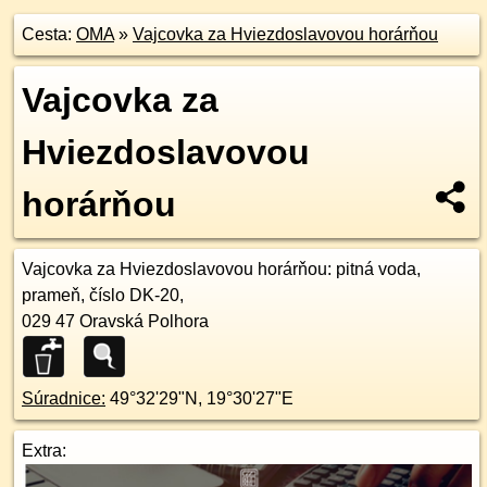
Cesta:
OMA
»
Vajcovka za Hviezdoslavovou horárňou
Vajcovka za
Hviezdoslavovou
horárňou
Vajcovka za Hviezdoslavovou horárňou
: pitná voda,
prameň, číslo DK-20,
029 47
Oravská Polhora
Súradnice:
49°32'29"N
,
19°30'27"E
Extra: