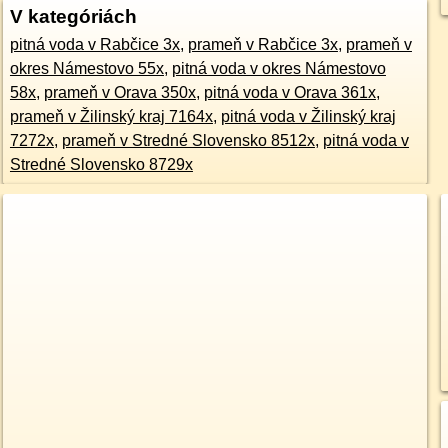
V kategóriách
pitná voda v Rabčice 3x
,
prameň v Rabčice 3x
,
prameň v
okres Námestovo 55x
,
pitná voda v okres Námestovo
58x
,
prameň v Orava 350x
,
pitná voda v Orava 361x
,
prameň v Žilinský kraj 7164x
,
pitná voda v Žilinský kraj
7272x
,
prameň v Stredné Slovensko 8512x
,
pitná voda v
Stredné Slovensko 8729x