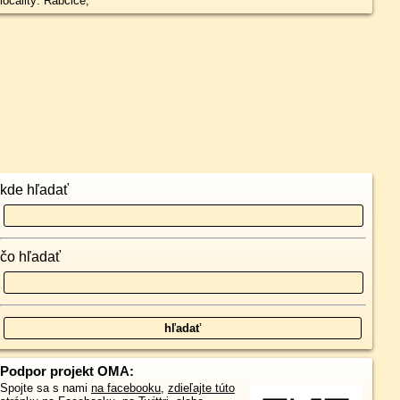
locality: Rabčice,
kde hľadať
čo hľadať
Podpor projekt OMA:
Spojte sa s nami
na facebooku
,
zdieľajte túto