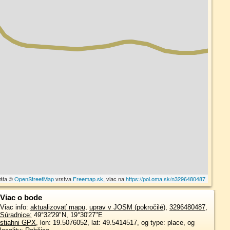
dáta ©
OpenStreetMap
vrstva
Freemap.sk
, viac na
https://poi.oma.sk/n3296480487
Viac o bode
Viac info:
aktualizovať mapu
,
uprav v JOSM (pokročilé)
,
3296480487
,
Súradnice:
49°32'29"N
,
19°30'27"E
stiahni GPX
, lon: 19.5076052, lat: 49.5414517, og type: place, og