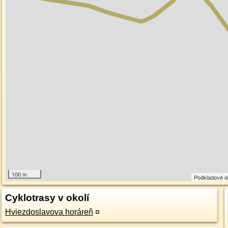
100 m
Podkladové 
Cyklotrasy v okolí
Hviezdoslavova horáreň
¤