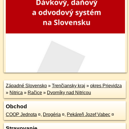
Západné Slovensko
»
Trenčiansky kraj
»
okres Prievidza
»
Nitrica
»
Račice
»
Dvorníky nad Nitricou
Obchod
COOP Jednota
¤
,
Drogéria
¤
,
Pekáreň Jozef Vabec
¤
Stravovanie