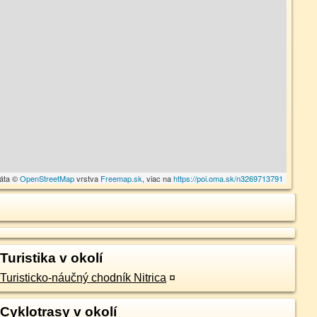
dáta ©
OpenStreetMap
vrstva
Freemap.sk
, viac na
https://poi.oma.sk/n3269713791
Turistika v okolí
Turisticko-náučný chodník Nitrica
¤
Cyklotrasy v okolí