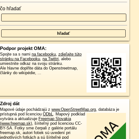
čo hľadať
Podpor projekt OMA:
Spojte sa s nami
na facebooku
,
zdieľajte túto
stránku na Facebooku
,
na Twittri
, alebo
umiestnite odkaz na svoju stránku.
Ale hlavne doplňte dáta do Openstreetmap,
články do wikipédie, ...
Zdroj dát
Mapové údaje pochádzajú z
www.OpenStreetMap.org
, databáza je
prístupná pod licenciou
ODbL
.
Mapový podklad
vytvára a aktualizuje
Freemap Slovakia
(www.freemap.sk)
, šíriteľný pod licenciou CC-
BY-SA. Fotky sme čerpali z galérie portálu
freemap.sk, autori fotiek sú uvedení pri
jednotlivých fotkách a sú šíriteľné pod