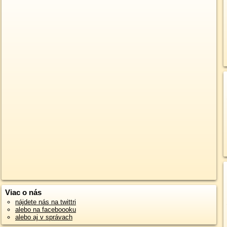
Viac o nás
nájdete nás na twittri
alebo na faceboooku
alebo aj v správach