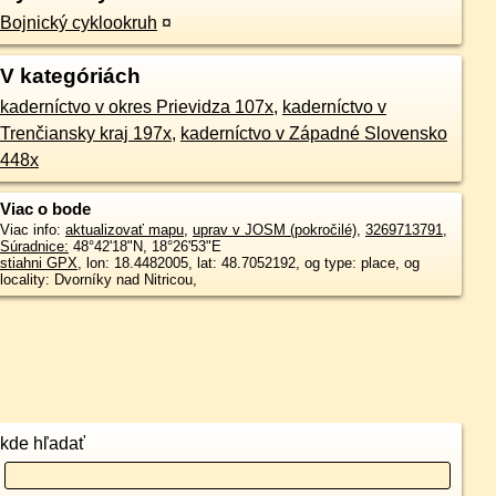
Bojnický cyklookruh
¤
V kategóriách
kaderníctvo v okres Prievidza 107x
,
kaderníctvo v
Trenčiansky kraj 197x
,
kaderníctvo v Západné Slovensko
448x
Viac o bode
Viac info:
aktualizovať mapu
,
uprav v JOSM (pokročilé)
,
3269713791
,
Súradnice:
48°42'18"N
,
18°26'53"E
stiahni GPX
, lon: 18.4482005, lat: 48.7052192, og type: place, og
locality: Dvorníky nad Nitricou,
kde hľadať