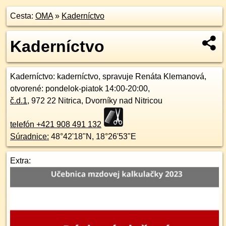
Cesta:
OMA
»
Kaderníctvo
Kaderníctvo
Kaderníctvo
: kaderníctvo, spravuje Renáta Klemanová,
otvorené: pondelok-piatok 14:00-20:00,
č.d.
1
,
972 22
Nitrica, Dvorníky nad Nitricou
telefón +421 908 491 132
Súradnice:
48°42'18"N
,
18°26'53"E
Extra: