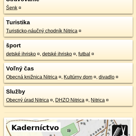
Šenk
¤
Turistika
Turisticko-náučný chodník Nitrica
¤
šport
detské ihrisko
¤
,
detské ihrisko
¤
,
futbal
¤
Voľný čas
Obecná knižnica Nitrica
¤
,
Kultúrny dom
¤
,
divadlo
¤
Služby
Obecný úrad Nitrica
¤
,
DHZO Nitrica
¤
,
Nitrica
¤