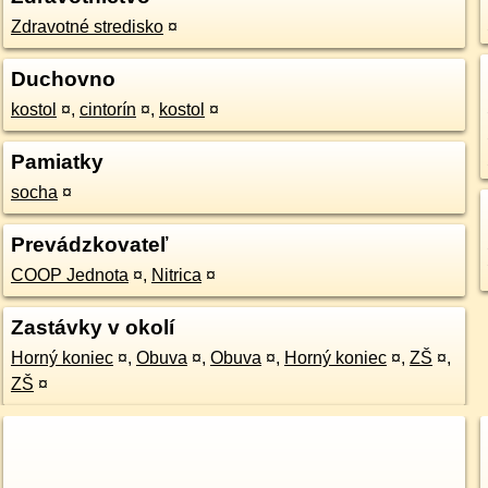
Zdravotné stredisko
¤
Duchovno
kostol
¤
,
cintorín
¤
,
kostol
¤
Pamiatky
socha
¤
Prevádzkovateľ
COOP Jednota
¤
,
Nitrica
¤
Zastávky v okolí
Horný koniec
¤
,
Obuva
¤
,
Obuva
¤
,
Horný koniec
¤
,
ZŠ
¤
,
ZŠ
¤