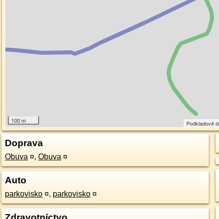
100 m
Podkladové 
Doprava
Obuva
¤
,
Obuva
¤
Auto
parkovisko
¤
,
parkovisko
¤
Zdravotníctvo