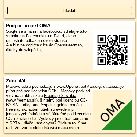
Podpor projekt OMA:
Spojte sa s nami
na facebooku
,
zdieľajte túto
stránku na Facebooku
,
na Twittri
, alebo
umiestnite odkaz na svoju stránku.
Ale hlavne doplňte dáta do Openstreetmap,
články do wikipédie, ...
Zdroj dát
Mapové údaje pochádzajú z
www.OpenStreetMap.org
, databáza je
prístupná pod licenciou
ODbL
.
Mapový podklad
vytvára a aktualizuje
Freemap Slovakia
(www.freemap.sk)
, šíriteľný pod licenciou CC-
BY-SA. Fotky sme čerpali z galérie portálu
freemap.sk, autori fotiek sú uvedení pri
jednotlivých fotkách a sú šíriteľné pod licenciou
CC a z wikipédie. Výškový profil trás čerpáme
z
SRTM
. Niečo vám chýba?
Pridajte to
. Sme
radi, že tvoríte slobodnú wiki mapu sveta.