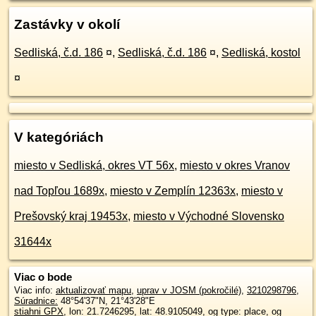
Zastávky v okolí
Sedliská, č.d. 186
¤
,
Sedliská, č.d. 186
¤
,
Sedliská, kostol
¤
V kategóriách
miesto v Sedliská, okres VT 56x
,
miesto v okres Vranov
nad Topľou 1689x
,
miesto v Zemplín 12363x
,
miesto v
Prešovský kraj 19453x
,
miesto v Východné Slovensko
31644x
Viac o bode
Viac info:
aktualizovať mapu
,
uprav v JOSM (pokročilé)
,
3210298796
,
Súradnice:
48°54'37"N
,
21°43'28"E
stiahni GPX
, lon: 21.7246295, lat: 48.9105049, og type: place, og