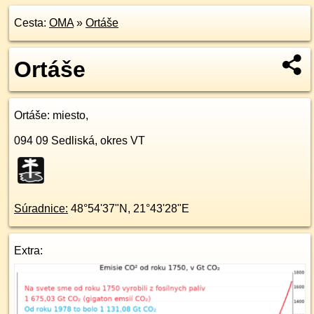
Cesta:
OMA
»
Ortáše
Ortáše
Ortáše
: miesto,
094 09
Sedliská, okres VT
Súradnice:
48°54'37"N
,
21°43'28"E
Extra: