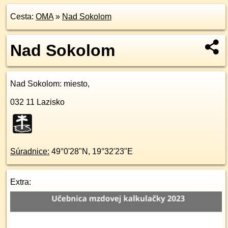
Cesta:
OMA
»
Nad Sokolom
Nad Sokolom
Nad Sokolom
: miesto,
032 11
Lazisko
Súradnice:
49°0'28"N
,
19°32'23"E
Extra: