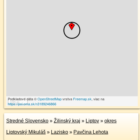
Podkladové dáta ©
OpenStreetMap
vrstva
Freemap.sk
, viac na
100 m
https://poi.oma.sk/n3189246866
Stredné Slovensko
»
Žilinský kraj
»
Liptov
»
okres
Liptovský Mikuláš
»
Lazisko
»
Pavčina Lehota