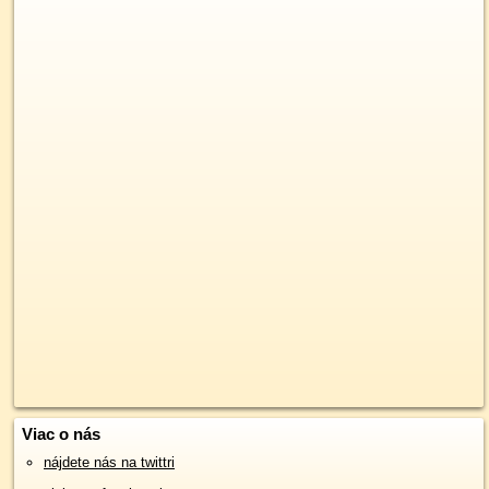
Viac o nás
nájdete nás na twittri