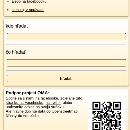
alebo na faceboooku
alebo aj v správach
kde hľadať
čo hľadať
Podpor projekt OMA:
Spojte sa s nami
na facebooku
,
zdieľajte túto
stránku na Facebooku
,
na Twittri
, alebo
umiestnite odkaz na svoju stránku.
Ale hlavne doplňte dáta do Openstreetmap,
články do wikipédie, ...