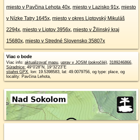
miesto v Pavčina Lehota 40x
,
miesto v Lazisko 91x
,
miesto
v Nízke Tatry 1645x
,
miesto v okres Liptovský Mikuláš
2294x
,
miesto v Liptov 3956x
,
miesto v Žilinský kraj
15680x
,
miesto v Stredné Slovensko 35807x
Viac o bode
Viac info:
aktualizovať mapu
,
uprav v JOSM (pokročilé)
,
3189246866
,
Súradnice:
49°0'28"N
,
19°32'23"E
stiahni GPX
, lon: 19.5398583, lat: 49.0079756, og type: place, og
locality: Pavčina Lehota,