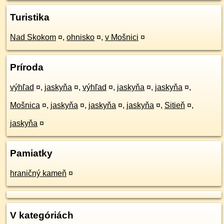
Turistika
Nad Skokom
¤
,
ohnisko
¤
,
v Mošnici
¤
Príroda
výhľad
¤
,
jaskyňa
¤
,
výhľad
¤
,
jaskyňa
¤
,
jaskyňa
¤
,
Mošnica
¤
,
jaskyňa
¤
,
jaskyňa
¤
,
jaskyňa
¤
,
Sitieň
¤
,
jaskyňa
¤
Pamiatky
hraničný kameň
¤
V kategóriách