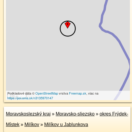
Podkladové dáta ©
OpenStreetMap
vrstva
Freemap.sk
, viac na
100 m
https://poi.oma.sk/n3135970147
Moravskoslezský kraj
»
Moravsko-sliezsko
»
okres Frýdek-
Místek
»
Milíkov
»
Milíkov u Jablunkova