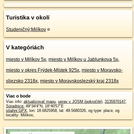
Turistika v okolí
Studeničný;Milíkov
¤
V kategóriách
miesto v Milíkov 5x
,
miesto v Milíkov u Jablunkova 5x
,
miesto v okres Frýdek-Místek 925x
,
miesto v Moravsko-
sliezsko 2318x
,
miesto v Moravskoslezský kraj 2318x
Viac o bode
Viac info:
aktualizovať mapu
,
uprav v JOSM (pokročilé)
,
3135970147
,
Súradnice:
49°34'4"N
,
18°40'57"E
stiahni GPX
, lon: 18.6825958, lat: 49.5680326, og type: place, og
locality: Milíkov,