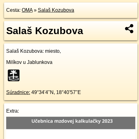
Cesta:
OMA
»
Salaš Kozubova
Salaš Kozubova
Salaš Kozubova
: miesto,
Milíkov u Jablunkova
Súradnice:
49°34'4"N
,
18°40'57"E
Extra: