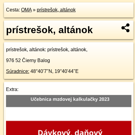
Cesta:
OMA
»
prístrešok, altánok
prístrešok, altánok
prístrešok, altánok
: prístrešok, altánok,
976 52
Čierny Balog
Súradnice:
48°40'7"N
,
19°40'44"E
Extra: