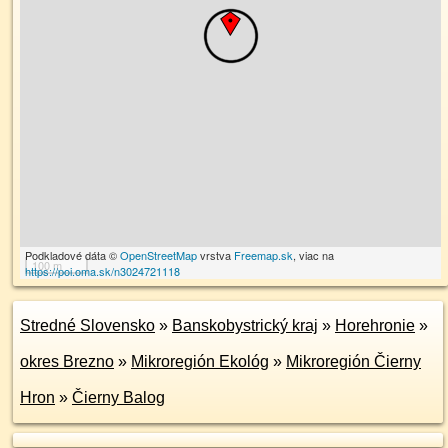
Podkladové dáta ©
OpenStreetMap
vrstva
Freemap.sk
, viac na
100 m
https://poi.oma.sk/n3024721118
Stredné Slovensko
»
Banskobystrický kraj
»
Horehronie
»
okres Brezno
»
Mikroregión Ekológ
»
Mikroregión Čierny
Hron
»
Čierny Balog