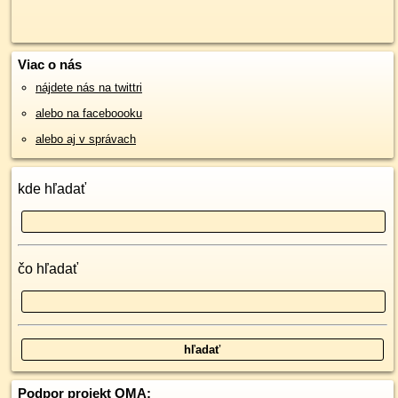
Viac o nás
nájdete nás na twittri
alebo na faceboooku
alebo aj v správach
kde hľadať
čo hľadať
Podpor projekt OMA: