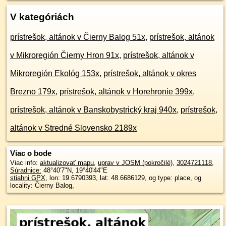
V kategóriách
prístrešok, altánok v Čierny Balog 51x
,
prístrešok, altánok
v Mikroregión Čierny Hron 91x
,
prístrešok, altánok v
Mikroregión Ekológ 153x
,
prístrešok, altánok v okres
Brezno 179x
,
prístrešok, altánok v Horehronie 399x
,
prístrešok, altánok v Banskobystrický kraj 940x
,
prístrešok,
altánok v Stredné Slovensko 2189x
Viac o bode
Viac info:
aktualizovať mapu
,
uprav v JOSM (pokročilé)
,
3024721118
,
Súradnice:
48°40'7"N
,
19°40'44"E
stiahni GPX
, lon: 19.6790393, lat: 48.6686129, og type: place, og
locality: Čierny Balog,