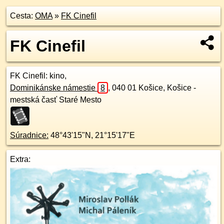
Cesta:
OMA
»
FK Cinefil
FK Cinefil
FK Cinefil
: kino,
Dominikánske námestie
8
,
040 01
Košice, Košice -
mestská časť Staré Mesto
Súradnice:
48°43'15"N
,
21°15'17"E
Extra: