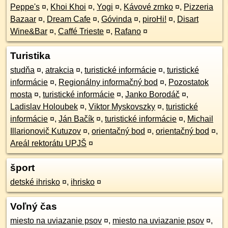
Peppe's
¤
,
Khoi Khoi
¤
,
Yogi
¤
,
Kávové zrnko
¤
,
Pizzeria
Bazaar
¤
,
Dream Cafe
¤
,
Góvinda
¤
,
piroHi!
¤
,
Disart
Wine&Bar
¤
,
Caffé Trieste
¤
,
Rafano
¤
Turistika
studňa
¤
,
atrakcia
¤
,
turistické informácie
¤
,
turistické
informácie
¤
,
Regionálny informačný bod
¤
,
Pozostatok
mosta
¤
,
turistické informácie
¤
,
Janko Borodáč
¤
,
Ladislav Holoubek
¤
,
Viktor Myskovszky
¤
,
turistické
informácie
¤
,
Ján Bačík
¤
,
turistické informácie
¤
,
Michail
Illarionovič Kutuzov
¤
,
orientačný bod
¤
,
orientačný bod
¤
,
Areál rektorátu UPJŠ
¤
šport
detské ihrisko
¤
,
ihrisko
¤
Voľný čas
miesto na uviazanie psov
¤
,
miesto na uviazanie psov
¤
,