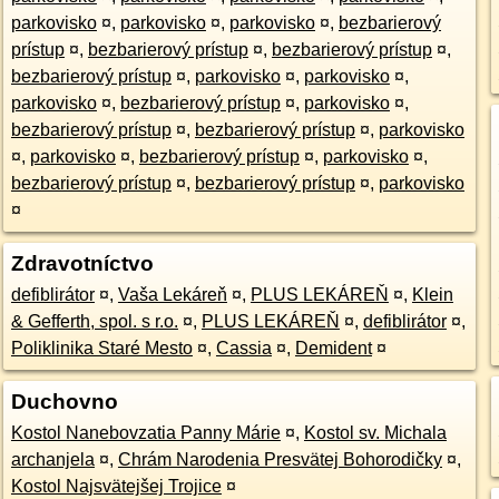
parkovisko
¤
,
parkovisko
¤
,
parkovisko
¤
,
bezbarierový
prístup
¤
,
bezbarierový prístup
¤
,
bezbarierový prístup
¤
,
bezbarierový prístup
¤
,
parkovisko
¤
,
parkovisko
¤
,
parkovisko
¤
,
bezbarierový prístup
¤
,
parkovisko
¤
,
bezbarierový prístup
¤
,
bezbarierový prístup
¤
,
parkovisko
¤
,
parkovisko
¤
,
bezbarierový prístup
¤
,
parkovisko
¤
,
bezbarierový prístup
¤
,
bezbarierový prístup
¤
,
parkovisko
¤
Zdravotníctvo
defiblirátor
¤
,
Vaša Lekáreň
¤
,
PLUS LEKÁREŇ
¤
,
Klein
& Gefferth, spol. s r.o.
¤
,
PLUS LEKÁREŇ
¤
,
defiblirátor
¤
,
Poliklinika Staré Mesto
¤
,
Cassia
¤
,
Demident
¤
Duchovno
Kostol Nanebovzatia Panny Márie
¤
,
Kostol sv. Michala
archanjela
¤
,
Chrám Narodenia Presvätej Bohorodičky
¤
,
Kostol Najsvätejšej Trojice
¤