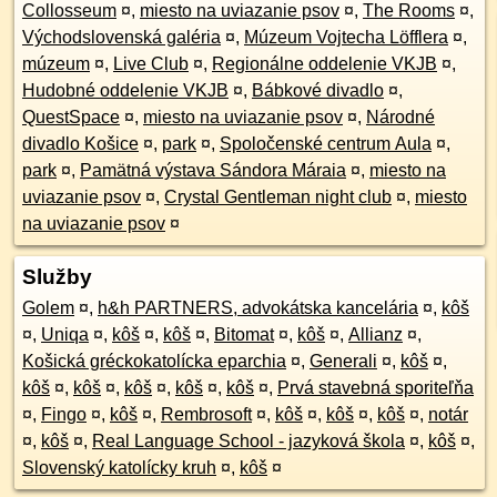
Collosseum
¤
,
miesto na uviazanie psov
¤
,
The Rooms
¤
,
Východslovenská galéria
¤
,
Múzeum Vojtecha Löfflera
¤
,
múzeum
¤
,
Live Club
¤
,
Regionálne oddelenie VKJB
¤
,
Hudobné oddelenie VKJB
¤
,
Bábkové divadlo
¤
,
QuestSpace
¤
,
miesto na uviazanie psov
¤
,
Národné
divadlo Košice
¤
,
park
¤
,
Spoločenské centrum Aula
¤
,
park
¤
,
Pamätná výstava Sándora Máraia
¤
,
miesto na
uviazanie psov
¤
,
Crystal Gentleman night club
¤
,
miesto
na uviazanie psov
¤
Služby
Golem
¤
,
h&h PARTNERS, advokátska kancelária
¤
,
kôš
¤
,
Uniqa
¤
,
kôš
¤
,
kôš
¤
,
Bitomat
¤
,
kôš
¤
,
Allianz
¤
,
Košická gréckokatolícka eparchia
¤
,
Generali
¤
,
kôš
¤
,
kôš
¤
,
kôš
¤
,
kôš
¤
,
kôš
¤
,
kôš
¤
,
Prvá stavebná sporiteľňa
¤
,
Fingo
¤
,
kôš
¤
,
Rembrosoft
¤
,
kôš
¤
,
kôš
¤
,
kôš
¤
,
notár
¤
,
kôš
¤
,
Real Language School - jazyková škola
¤
,
kôš
¤
,
Slovenský katolícky kruh
¤
,
kôš
¤