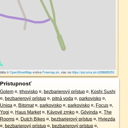
 dáta ©
OpenStreetMap
vrstva
Freemap.sk
, viac na
https://poi.oma.sk/n298685053
Prístupnosť
Golem
¤
,
trhovisko
¤
,
bezbarierový prístup
¤
,
Koshi Sushi
¤
,
bezbarierový prístup
¤
,
pitná voda
¤
,
parkovisko
¤
,
Uniqa
¤
,
Bitomat
¤
,
parkovisko
¤
,
parkovisko
¤
,
Focus
¤
,
Yogi
¤
,
Haus Market
¤
,
Kávové zrnko
¤
,
Góvinda
¤
,
The
Rooms
¤
,
Dutch Bikes
¤
,
bezbarierový prístup
¤
,
Hviezda
¤
,
bezbarierový prístup
¤
,
bezbarierový prístup
¤
,