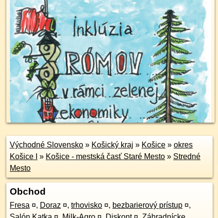
Východné Slovensko
»
Košický kraj
»
Košice
»
okres
Košice I
»
Košice - mestská časť Staré Mesto
»
Stredné
Mesto
Obchod
Fresa
¤
,
Doraz
¤
,
trhovisko
¤
,
bezbarierový prístup
¤
,
Salón Katka
¤
,
Milk-Agro
¤
,
Diskont
¤
,
Záhradnícke