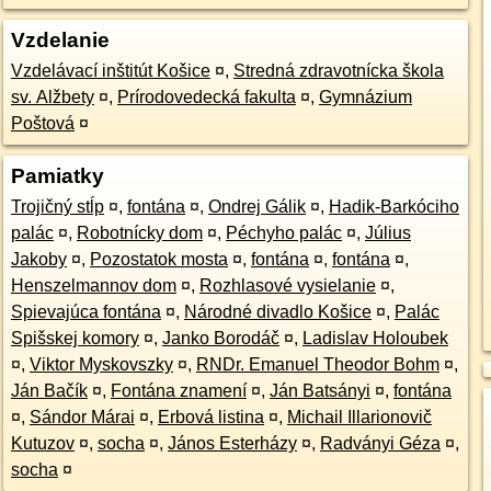
Vzdelanie
Vzdelávací inštitút Košice
¤
,
Stredná zdravotnícka škola
sv. Alžbety
¤
,
Prírodovedecká fakulta
¤
,
Gymnázium
Poštová
¤
Pamiatky
Trojičný stĺp
¤
,
fontána
¤
,
Ondrej Gálik
¤
,
Hadik-Barkóciho
palác
¤
,
Robotnícky dom
¤
,
Péchyho palác
¤
,
Július
Jakoby
¤
,
Pozostatok mosta
¤
,
fontána
¤
,
fontána
¤
,
Henszelmannov dom
¤
,
Rozhlasové vysielanie
¤
,
Spievajúca fontána
¤
,
Národné divadlo Košice
¤
,
Palác
Spišskej komory
¤
,
Janko Borodáč
¤
,
Ladislav Holoubek
¤
,
Viktor Myskovszky
¤
,
RNDr. Emanuel Theodor Bohm
¤
,
Ján Bačík
¤
,
Fontána znamení
¤
,
Ján Batsányi
¤
,
fontána
¤
,
Sándor Márai
¤
,
Erbová listina
¤
,
Michail Illarionovič
Kutuzov
¤
,
socha
¤
,
János Esterházy
¤
,
Radványi Géza
¤
,
socha
¤