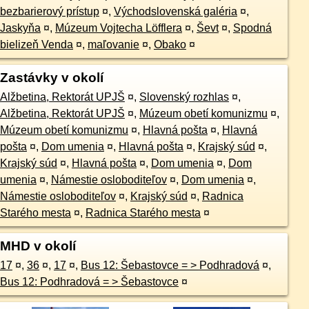
bezbarierový prístup
¤
,
Východslovenská galéria
¤
,
Jaskyňa
¤
,
Múzeum Vojtecha Löfflera
¤
,
Ševt
¤
,
Spodná
bielizeň Venda
¤
,
maľovanie
¤
,
Obako
¤
Zastávky v okolí
Alžbetina, Rektorát UPJŠ
¤
,
Slovenský rozhlas
¤
,
Alžbetina, Rektorát UPJŠ
¤
,
Múzeum obetí komunizmu
¤
,
Múzeum obetí komunizmu
¤
,
Hlavná pošta
¤
,
Hlavná
pošta
¤
,
Dom umenia
¤
,
Hlavná pošta
¤
,
Krajský súd
¤
,
Krajský súd
¤
,
Hlavná pošta
¤
,
Dom umenia
¤
,
Dom
umenia
¤
,
Námestie osloboditeľov
¤
,
Dom umenia
¤
,
Námestie osloboditeľov
¤
,
Krajský súd
¤
,
Radnica
Starého mesta
¤
,
Radnica Starého mesta
¤
MHD v okolí
17
¤
,
36
¤
,
17
¤
,
Bus 12: Šebastovce = > Podhradová
¤
,
Bus 12: Podhradová = > Šebastovce
¤