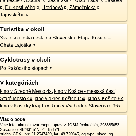
námestie
¤
,
Bočná
¤
,
Mäsiarska
¤
,
Uršulínska
¤
,
Baštová
¤
,
Dr. Kostlivého
¤
,
Hradbová
¤
,
Zámočnícka
¤
,
Tajovského
¤
Turistika v okolí
Svätojakubská cesta na Slovensku: Etapa Košice –
Chata Lajoška
¤
Cyklotrasy v okolí
Po Rákócziho stopách
¤
V kategóriách
kino v Stredné Mesto 4x
,
kino v Košice - mestská časť
Staré Mesto 4x
,
kino v okres Košice I 5x
,
kino v Košice 8x
,
kino v Košický kraj 17x
,
kino v Východné Slovensko 36x
Viac o bode
Viac info:
aktualizovať mapu
,
uprav v JOSM (pokročilé)
,
298685053
,
Súradnice:
48°43'15"N
,
21°15'17"E
stiahni GPX
, lon: 21.2547439, lat: 48.720845, og type: place, og