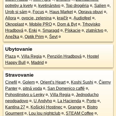
potreby a kvety
¤
,
kvetinárstvo
¤
,
Top drogéria
¤
,
Salien
¤
,
Urob si sám
¤
,
Focus
¤
,
Haus Market
¤
,
Oprava obuvi
¤
,
Allora
¤
,
ovocie, zelenina
¤
,
krajčír
¤
,
Audiofeel
¤
,
Oknoplast
¤
,
Mobile PRO
¤
,
Dom & Byt
¤
,
Trhovisko
Hradbová
¤
,
Enki
¤
,
Smaragd
¤
,
Pískacie
¤
,
zlatníctvo
¤
,
Anežka
¤
,
Optik Prim
¤
,
Ševt
¤
Ubytovanie
Plaza
¤
,
Villa Regia
¤
,
Penzión Hradbová
¤
,
Hostel
Happy Bull
¤
,
Madrid
¤
Stravovanie
Cinefil
¤
,
Golem
¤
,
Orient’s Heart
¤
,
Koshi Sushi
¤
,
Čierny
Panter
¤
,
pitná voda
¤
,
San Domenico caffé
¤
,
Pohostinstvo u Lenky
¤
,
Villa Regia
¤
,
Jednoducho
neodpadovo
¤
,
U Andyho
¤
,
La Hacienda
¤
,
Porto
¤
,
Kantína 27
¤
,
Košický Hostinec
¤
,
Grange
¤
,
Bistro
Gourment
¤
,
Lou lou nightclub
¤
,
STEAM Coffee
¤
,