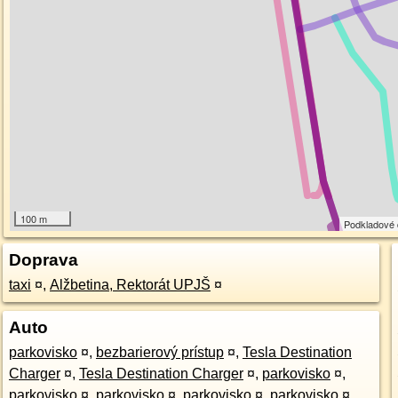
100 m
Podkladové
Doprava
taxi
¤
,
Alžbetina, Rektorát UPJŠ
¤
Auto
parkovisko
¤
,
bezbarierový prístup
¤
,
Tesla Destination
Charger
¤
,
Tesla Destination Charger
¤
,
parkovisko
¤
,
parkovisko
¤
,
parkovisko
¤
,
parkovisko
¤
,
parkovisko
¤
,