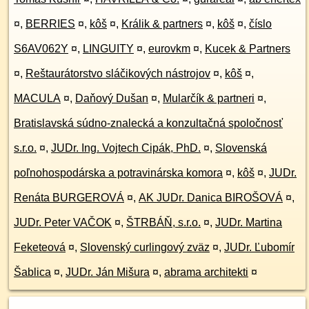
¤
,
BERRIES
¤
,
kôš
¤
,
Králik & partners
¤
,
kôš
¤
,
číslo
S6AV062Y
¤
,
LINGUITY
¤
,
eurovkm
¤
,
Kucek & Partners
¤
,
Reštaurátorstvo sláčikových nástrojov
¤
,
kôš
¤
,
MACULA
¤
,
Daňový Dušan
¤
,
Mularčík & partneri
¤
,
Bratislavská súdno-znalecká a konzultačná spoločnosť
s.r.o.
¤
,
JUDr. Ing. Vojtech Cipák, PhD.
¤
,
Slovenská
poľnohospodárska a potravinárska komora
¤
,
kôš
¤
,
JUDr.
Renáta BURGEROVÁ
¤
,
AK JUDr. Danica BIROŠOVÁ
¤
,
JUDr. Peter VAČOK
¤
,
ŠTRBÁŇ, s.r.o.
¤
,
JUDr. Martina
Feketeová
¤
,
Slovenský curlingový zväz
¤
,
JUDr. Ľubomír
Šablica
¤
,
JUDr. Ján Mišura
¤
,
abrama architekti
¤