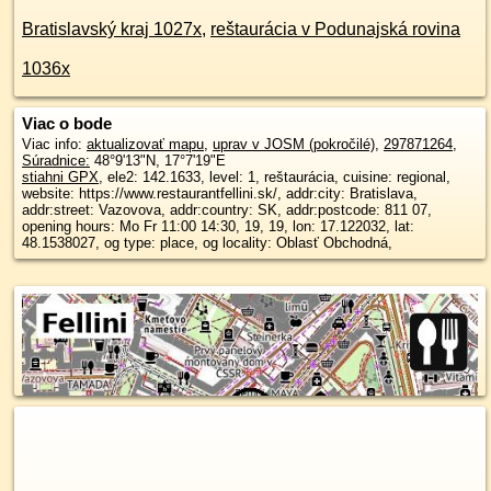
Bratislavský kraj 1027x
,
reštaurácia v Podunajská rovina
1036x
Viac o bode
Viac info:
aktualizovať mapu
,
uprav v JOSM (pokročilé)
,
297871264
,
Súradnice:
48°9'13"N
,
17°7'19"E
stiahni GPX
, ele2: 142.1633, level: 1, reštaurácia, cuisine: regional,
website: https://www.restaurantfellini.sk/, addr:city: Bratislava,
addr:street: Vazovova, addr:country: SK, addr:postcode: 811 07,
opening hours: Mo Fr 11:00 14:30, 19, 19, lon: 17.122032, lat:
48.1538027, og type: place, og locality: Oblasť Obchodná,