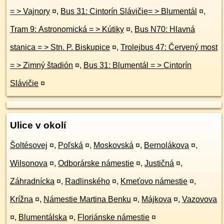
= > Vajnory
¤
,
Bus 31: Cintorín Slávičie= > Blumentál
¤
,
Tram 9: Astronomická = > Kútiky
¤
,
Bus N70: Hlavná
stanica = > Stn. P. Biskupice
¤
,
Trolejbus 47: Červený most
= > Zimný štadión
¤
,
Bus 31: Blumentál = > Cintorín
Slávičie
¤
Ulice v okolí
Šoltésovej
¤
,
Poľská
¤
,
Moskovská
¤
,
Bernolákova
¤
,
Wilsonova
¤
,
Odborárske námestie
¤
,
Justičná
¤
,
Záhradnícka
¤
,
Radlinského
¤
,
Kmeťovo námestie
¤
,
Krížna
¤
,
Námestie Martina Benku
¤
,
Májkova
¤
,
Vazovova
¤
,
Blumentálska
¤
,
Floriánske námestie
¤