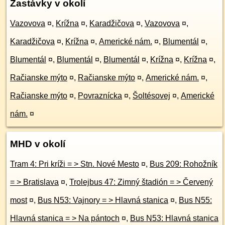
Zastávky v okolí
Vazovova
¤
,
Krížna
¤
,
Karadžičova
¤
,
Vazovova
¤
,
Karadžičova
¤
,
Krížna
¤
,
Americké nám.
¤
,
Blumentál
¤
,
Blumentál
¤
,
Blumentál
¤
,
Blumentál
¤
,
Krížna
¤
,
Krížna
¤
,
Račianske mýto
¤
,
Račianske mýto
¤
,
Americké nám.
¤
,
Račianske mýto
¤
,
Povraznícka
¤
,
Šoltésovej
¤
,
Americké
nám.
¤
MHD v okolí
Tram 4: Pri kríži = > Stn. Nové Mesto
¤
,
Bus 209: Rohožník
= > Bratislava
¤
,
Trolejbus 47: Zimný štadión = > Červený
most
¤
,
Bus N53: Vajnory = > Hlavná stanica
¤
,
Bus N55:
Hlavná stanica = > Na pántoch
¤
,
Bus N53: Hlavná stanica