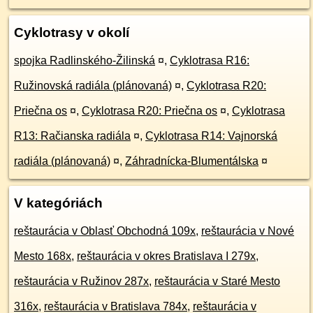
Cyklotrasy v okolí
spojka Radlinského-Žilinská
¤
,
Cyklotrasa R16:
Ružinovská radiála (plánovaná)
¤
,
Cyklotrasa R20:
Priečna os
¤
,
Cyklotrasa R20: Priečna os
¤
,
Cyklotrasa
R13: Račianska radiála
¤
,
Cyklotrasa R14: Vajnorská
radiála (plánovaná)
¤
,
Záhradnícka-Blumentálska
¤
V kategóriách
reštaurácia v Oblasť Obchodná 109x
,
reštaurácia v Nové
Mesto 168x
,
reštaurácia v okres Bratislava I 279x
,
reštaurácia v Ružinov 287x
,
reštaurácia v Staré Mesto
316x
,
reštaurácia v Bratislava 784x
,
reštaurácia v