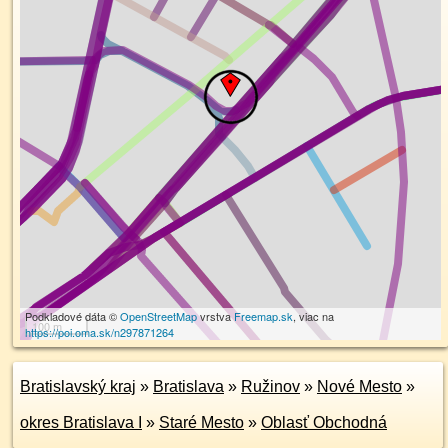
Podkladové dáta ©
OpenStreetMap
vrstva
Freemap.sk
, viac na
100 m
https://poi.oma.sk/n297871264
Bratislavský kraj
»
Bratislava
»
Ružinov
»
Nové Mesto
»
okres Bratislava I
»
Staré Mesto
»
Oblasť Obchodná