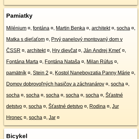
Pamiatky
Milénium
¤
,
fontána
¤
,
Martin Benka
¤
,
architekt
¤
,
socha
¤
,
Matka s dieťaťom
¤
,
Prvý panelový montovaný dom v
ČSSR
¤
,
architekt
¤
,
Hry dievčat
¤
,
Ján Andrej Kmeť
¤
,
Fontána Marta
¤
,
Fontána Nataša
¤
,
Milan Rúfus
¤
,
pamätník
¤
,
Stein 2
¤
,
Kostol Nanebovzatia Panny Márie
¤
,
Domov dobrovoľných hasičov a záchranárov
¤
,
socha
¤
,
socha
¤
,
socha
¤
,
socha
¤
,
socha
¤
,
socha
¤
,
Šťastné
detstvo
¤
,
socha
¤
,
Šťastné detstvo
¤
,
Rodina
¤
,
Jur
Hronec
¤
,
socha
¤
,
Jar
¤
Bicykel