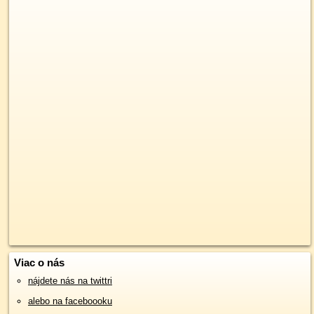
Viac o nás
nájdete nás na twittri
alebo na faceboooku