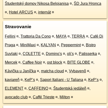
Študentský domov Nikosa Belojanisa
¤
,
ŠD Jura Hronca
¤
,
Hotel ARCUS
¤
,
internát
¤
Stravovanie
Fellini
¤
,
Trattoria Da Cono
¤
,
MAYA
¤
,
TERRA
¤
,
Café Di
Praga
¤
,
MiniMaxi
¤
,
KALYAN
¤
,
Peppermint
¤
,
Bistro
Suvlaki
¤
,
COLETTE
¤
,
Domino's
¤
,
oli's
¤
,
Patisserka
¤
,
Mercek
¤
,
Caffee Noir
¤
,
ost block
¤
,
BITE GLOBE
¤
,
Kávička u Janíčka
¤
,
matcha cloud
¤
,
Vybavenô
¤
,
kaviareň
¤
,
KeP’s
¤
,
Sapori Italiani - U Taliana
¤
,
KeP’s
¤
,
ELEMENT
¤
,
CAFFEINO
¤
,
Študentská jedáleň
¤
,
avocado club
¤
,
Caffé Trieste
¤
,
Milton
¤