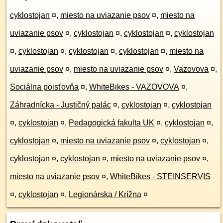
cyklostojan
¤
,
miesto na uviazanie psov
¤
,
miesto na
uviazanie psov
¤
,
cyklostojan
¤
,
cyklostojan
¤
,
cyklostojan
¤
,
cyklostojan
¤
,
cyklostojan
¤
,
cyklostojan
¤
,
miesto na
uviazanie psov
¤
,
miesto na uviazanie psov
¤
,
Vazovova
¤
,
Sociálna poisťovňa
¤
,
WhiteBikes - VAZOVOVA
¤
,
Záhradnícka - Justičný palác
¤
,
cyklostojan
¤
,
cyklostojan
¤
,
cyklostojan
¤
,
Pedagogická fakulta UK
¤
,
cyklostojan
¤
,
cyklostojan
¤
,
miesto na uviazanie psov
¤
,
cyklostojan
¤
,
cyklostojan
¤
,
cyklostojan
¤
,
miesto na uviazanie psov
¤
,
miesto na uviazanie psov
¤
,
WhiteBikes - STEINSERVIS
¤
,
cyklostojan
¤
,
Legionárska / Krížna
¤