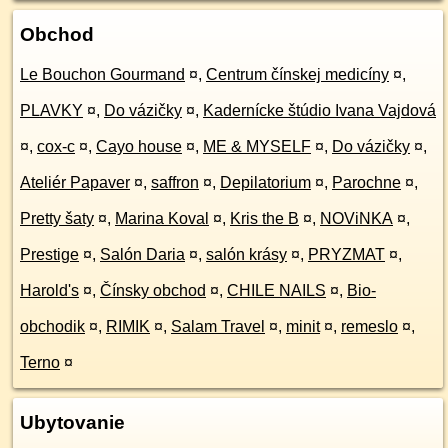
Obchod
Le Bouchon Gourmand
¤
,
Centrum čínskej medicíny
¤
,
PLAVKY
¤
,
Do vázičky
¤
,
Kadernícke štúdio Ivana Vajdová
¤
,
cox-c
¤
,
Cayo house
¤
,
ME & MYSELF
¤
,
Do vázičky
¤
,
Ateliér Papaver
¤
,
saffron
¤
,
Depilatorium
¤
,
Parochne
¤
,
Pretty šaty
¤
,
Marina Koval
¤
,
Kris the B
¤
,
NOViNKA
¤
,
Prestige
¤
,
Salón Daria
¤
,
salón krásy
¤
,
PRYZMAT
¤
,
Harold's
¤
,
Čínsky obchod
¤
,
CHILE NAILS
¤
,
Bio-
obchodik
¤
,
RIMIK
¤
,
Salam Travel
¤
,
minit
¤
,
remeslo
¤
,
Terno
¤
Ubytovanie