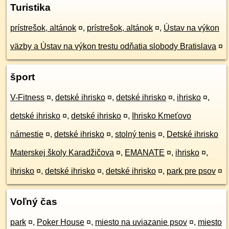
Turistika
prístrešok, altánok
¤
,
prístrešok, altánok
¤
,
Ústav na výkon
väzby a Ústav na výkon trestu odňatia slobody Bratislava
¤
šport
V-Fitness
¤
,
detské ihrisko
¤
,
detské ihrisko
¤
,
ihrisko
¤
,
detské ihrisko
¤
,
detské ihrisko
¤
,
Ihrisko Kmeťovo
námestie
¤
,
detské ihrisko
¤
,
stolný tenis
¤
,
Detské ihrisko
Materskej školy Karadžičova
¤
,
EMANATE
¤
,
ihrisko
¤
,
ihrisko
¤
,
detské ihrisko
¤
,
detské ihrisko
¤
,
park pre psov
¤
Voľný čas
park
¤
,
Poker House
¤
,
miesto na uviazanie psov
¤
,
miesto