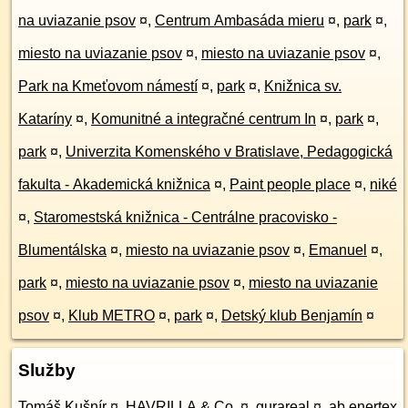
na uviazanie psov
¤
,
Centrum Ambasáda mieru
¤
,
park
¤
,
miesto na uviazanie psov
¤
,
miesto na uviazanie psov
¤
,
Park na Kmeťovom námestí
¤
,
park
¤
,
Knižnica sv.
Kataríny
¤
,
Komunitné a integračné centrum In
¤
,
park
¤
,
park
¤
,
Univerzita Komenského v Bratislave, Pedagogická
fakulta - Akademická knižnica
¤
,
Paint people place
¤
,
niké
¤
,
Staromestská knižnica - Centrálne pracovisko -
Blumentálska
¤
,
miesto na uviazanie psov
¤
,
Emanuel
¤
,
park
¤
,
miesto na uviazanie psov
¤
,
miesto na uviazanie
psov
¤
,
Klub METRO
¤
,
park
¤
,
Detský klub Benjamín
¤
Služby
Tomáš Kušnír
¤
,
HAVRILLA & Co.
¤
,
gurareal
¤
,
ab enertex