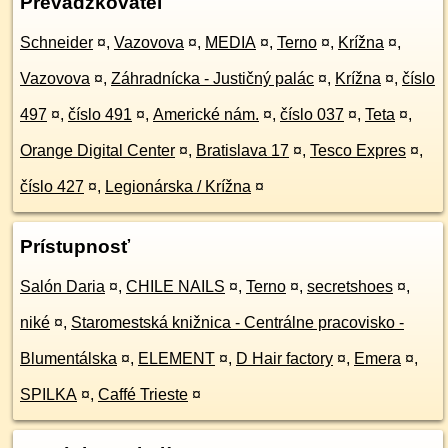
Prevádzkovateľ
Schneider
¤
,
Vazovova
¤
,
MEDIA
¤
,
Terno
¤
,
Krížna
¤
,
Vazovova
¤
,
Záhradnícka - Justičný palác
¤
,
Krížna
¤
,
číslo
497
¤
,
číslo 491
¤
,
Americké nám.
¤
,
číslo 037
¤
,
Teta
¤
,
Orange Digital Center
¤
,
Bratislava 17
¤
,
Tesco Expres
¤
,
číslo 427
¤
,
Legionárska / Krížna
¤
Prístupnosť
Salón Daria
¤
,
CHILE NAILS
¤
,
Terno
¤
,
secretshoes
¤
,
niké
¤
,
Staromestská knižnica - Centrálne pracovisko -
Blumentálska
¤
,
ELEMENT
¤
,
D Hair factory
¤
,
Emera
¤
,
SPILKA
¤
,
Caffé Trieste
¤