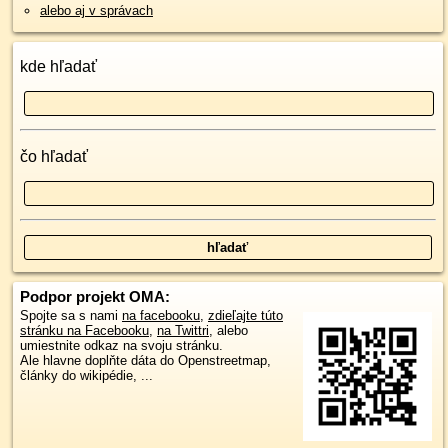
alebo aj v správach
kde hľadať
čo hľadať
Podpor projekt OMA:
Spojte sa s nami
na facebooku
,
zdieľajte túto
stránku na Facebooku
,
na Twittri
, alebo
umiestnite odkaz na svoju stránku.
Ale hlavne doplňte dáta do Openstreetmap,
články do wikipédie, ...