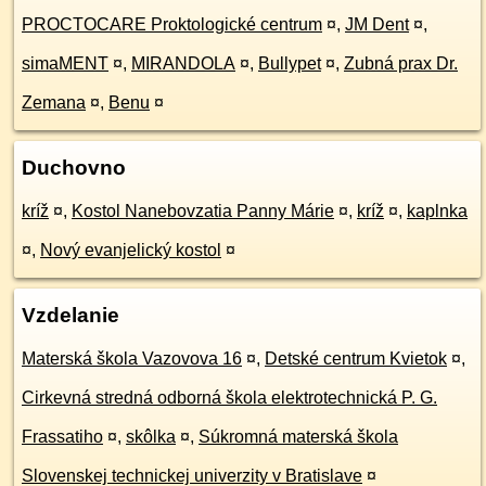
PROCTOCARE Proktologické centrum
¤
,
JM Dent
¤
,
simaMENT
¤
,
MIRANDOLA
¤
,
Bullypet
¤
,
Zubná prax Dr.
Zemana
¤
,
Benu
¤
Duchovno
kríž
¤
,
Kostol Nanebovzatia Panny Márie
¤
,
kríž
¤
,
kaplnka
¤
,
Nový evanjelický kostol
¤
Vzdelanie
Materská škola Vazovova 16
¤
,
Detské centrum Kvietok
¤
,
Cirkevná stredná odborná škola elektrotechnická P. G.
Frassatiho
¤
,
skôlka
¤
,
Súkromná materská škola
Slovenskej technickej univerzity v Bratislave
¤