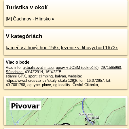
Turistika v okolí
[M] Čachnov - Hlinsko
¤
V kategóriách
kameň v Jihovýchod 158x
,
lezenie v Jihovýchod 1673x
Viac o bode
Viac info:
aktualizovať mapu
,
uprav v JOSM (pokročilé)
,
2971565960
,
Súradnice:
49°42'29"N
,
16°4'22"E
stiahni GPX
, sport: climbing, balvan, website:
https://www.horosvaz.cz/skaly skala 1293/, lon: 16.072857, lat:
49.7081798, og type: place, og locality: Česká Cikánka,