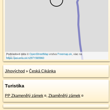
Podkladové dáta ©
OpenStreetMap
vrstva
Freemap.sk
, viac na
100 m
https://poi.oma.sk/n2971565960
Jihovýchod
»
Česká Cikánka
Turistika
PP Zkamenělý zámek
¤
,
Zkaměnělý zámek
¤