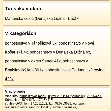
Turistika v okolí
Mariánska cesta (Dunajská Lužná - Báč)
¤
V kategóriách
pohostinstvo v Jánošíková 3x
,
pohostinstvo v Nové
Košariská 4x
,
pohostinstvo v Dunajská Lužná 4x
,
pohostinstvo v okres Senec 41x
,
pohostinstvo v
Bratislavský kraj 391x
,
pohostinstvo v Podunajská rovina
429x
Viac o bode
Viac info:
aktualizovať mapu
,
uprav v JOSM (pokročilé)
,
297074205
,
Súradnice:
48°4'42"N
,
17°15'47"E
stiahni GPX
, lon: 17.2631132, lat: 48.0783629, og type:
restaurant.restaurant, og locality: Nové Košariská,