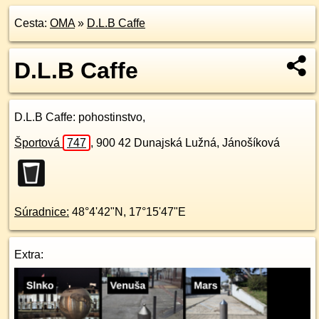
Cesta:
OMA
»
D.L.B Caffe
D.L.B Caffe
D.L.B Caffe
: pohostinstvo,
Športová
747
,
900 42
Dunajská Lužná, Jánošíková
Súradnice:
48°4'42"N
,
17°15'47"E
Extra: