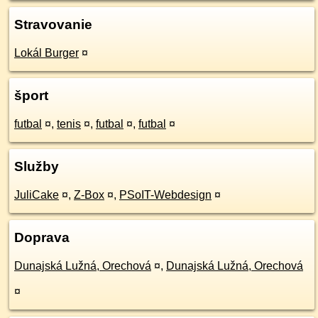
Stravovanie
Lokál Burger
¤
šport
futbal
¤
,
tenis
¤
,
futbal
¤
,
futbal
¤
Služby
JuliCake
¤
,
Z-Box
¤
,
PSoIT-Webdesign
¤
Doprava
Dunajská Lužná, Orechová
¤
,
Dunajská Lužná, Orechová
¤