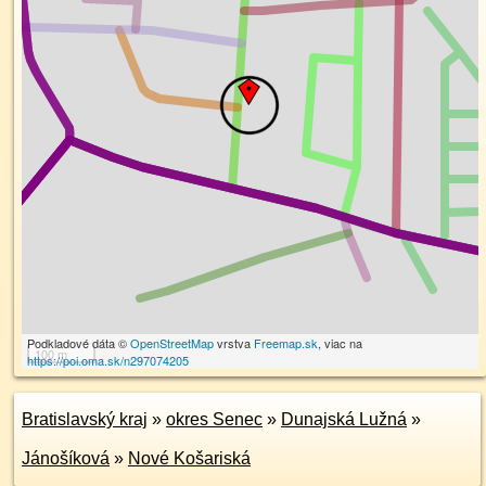
Podkladové dáta ©
OpenStreetMap
vrstva
Freemap.sk
, viac na
100 m
https://poi.oma.sk/n297074205
Bratislavský kraj
»
okres Senec
»
Dunajská Lužná
»
Jánošíková
»
Nové Košariská