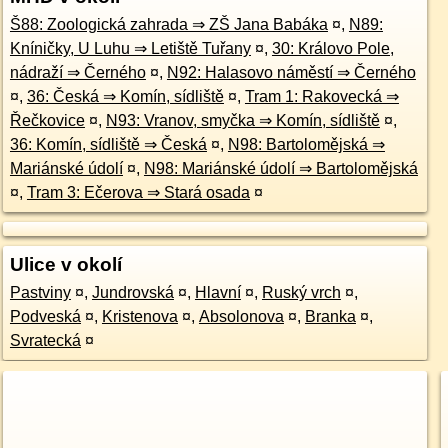
Š88: Zoologická zahrada ⇒ ZŠ Jana Babáka
¤
,
N89:
Kníničky, U Luhu ⇒ Letiště Tuřany
¤
,
30: Královo Pole,
nádraží ⇒ Černého
¤
,
N92: Halasovo náměstí ⇒ Černého
¤
,
36: Česká ⇒ Komín, sídliště
¤
,
Tram 1: Rakovecká ⇒
Řečkovice
¤
,
N93: Vranov, smyčka ⇒ Komín, sídliště
¤
,
36: Komín, sídliště ⇒ Česká
¤
,
N98: Bartolomějská ⇒
Mariánské údolí
¤
,
N98: Mariánské údolí ⇒ Bartolomějská
¤
,
Tram 3: Ečerova ⇒ Stará osada
¤
Ulice v okolí
Pastviny
¤
,
Jundrovská
¤
,
Hlavní
¤
,
Ruský vrch
¤
,
Podveská
¤
,
Kristenova
¤
,
Absolonova
¤
,
Branka
¤
,
Svratecká
¤