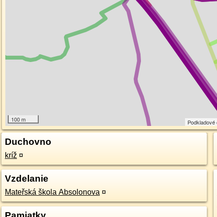
100 m
Podkladové
Duchovno
kríž
¤
Vzdelanie
Mateřská škola Absolonova
¤
Pamiatky