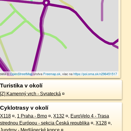
 dáta ©
OpenStreetMap
vrstva
Freemap.sk
, viac na
https://poi.oma.sk/n296451517
Turistika v okolí
[Z] Kamenný vrch - Svratecká
¤
Cyklotrasy v okolí
X118
¤
,
1 Praha - Brno
¤
,
X132
¤
,
EuroVelo 4 - Trasa
strednou Európou - sekcia Česká republika
¤
,
X128
¤
,
Jundrov - Medlánecké kopce
¤