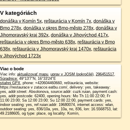
V kategóriách
donáška v Komín 5x
,
reštaurácia v Komín 7x
,
donáška v
Brno 278x
,
donáška v okres Brno-město 278x
,
donáška v
Jihomoravský kraj 392x
,
donáška v Jihovýchod 417x
,
reštaurácia v okres Brno-město 638x
,
reštaurácia v Brno
638x
,
reštaurácia v Jihomoravský kraj 1470x
,
reštaurácia
v Jihovýchod 1723x
Viac o bode
Viac info:
aktualizovať mapu
,
uprav v JOSM (pokročilé)
,
296451517
,
Súradnice:
49°13'7"N
,
16°33'24"E
stiahni GPX
, phone: +420604460660, reštaurácia, website:
https://restaurace v zatacce.eatbu.com/, delivery: yes, takeaway:
yes, addr:street: Absolonova, source:addr: cuzk:ruian, payment:cash:
yes, addr:postcode: 62400, opening hours: Mo Th 11:00 22:00; Fr
11:00 23:00; Sa 12:00 23:00; Su 12:00 22:00, payment:cards: yes,
indoor seating: yes, ref:ruian:addr: 19680074, internet access: wlan,
outdoor seating: yes, 836/10a, yes, 10a, no, 836, lon: 16.5568753, lat:
49.2188605, og type: place, og locality: Komín,