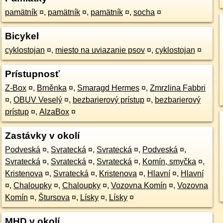
pamätník
¤
,
pamätník
¤
,
pamätník
¤
,
socha
¤
Bicykel
cyklostojan
¤
,
miesto na uviazanie psov
¤
,
cyklostojan
¤
Prístupnosť
Z-Box
¤
,
Brněnka
¤
,
Smaragd Hermes
¤
,
Zmrzlina Fabbri
¤
,
OBUV Veselý
¤
,
bezbarierový prístup
¤
,
bezbarierový
prístup
¤
,
AlzaBox
¤
Zastávky v okolí
Podveská
¤
,
Svratecká
¤
,
Svratecká
¤
,
Podveská
¤
,
Svratecká
¤
,
Svratecká
¤
,
Svratecká
¤
,
Komín, smyčka
¤
,
Kristenova
¤
,
Svratecká
¤
,
Kristenova
¤
,
Hlavní
¤
,
Hlavní
¤
,
Chaloupky
¤
,
Chaloupky
¤
,
Vozovna Komín
¤
,
Vozovna
Komín
¤
,
Štursova
¤
,
Lísky
¤
,
Lísky
¤
MHD v okolí