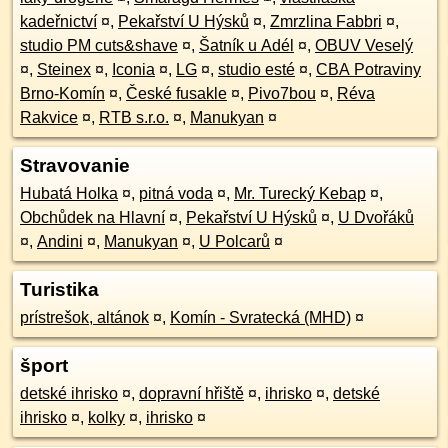
kadeřnictví
¤
,
Pekařství U Hýsků
¤
,
Zmrzlina Fabbri
¤
,
studio PM cuts&shave
¤
,
Šatník u Adél
¤
,
OBUV Veselý
¤
,
Steinex
¤
,
Iconia
¤
,
LG
¤
,
studio esté
¤
,
CBA Potraviny
Brno-Komín
¤
,
České fusakle
¤
,
Pivo7bou
¤
,
Réva
Rakvice
¤
,
RTB s.r.o.
¤
,
Manukyan
¤
Stravovanie
Hubatá Holka
¤
,
pitná voda
¤
,
Mr. Turecký Kebap
¤
,
Obchůdek na Hlavní
¤
,
Pekařství U Hýsků
¤
,
U Dvořáků
¤
,
Andini
¤
,
Manukyan
¤
,
U Polcarů
¤
Turistika
prístrešok, altánok
¤
,
Komín - Svratecká (MHD)
¤
šport
detské ihrisko
¤
,
dopravní hřiště
¤
,
ihrisko
¤
,
detské
ihrisko
¤
,
kolky
¤
,
ihrisko
¤