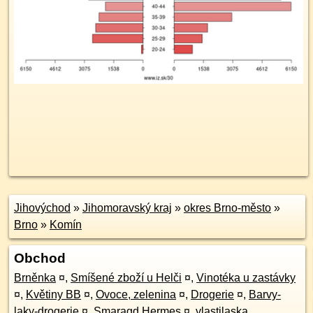
Jihovýchod
»
Jihomoravský kraj
»
okres Brno-město
»
Brno
»
Komín
Obchod
Brněnka
¤
,
Smíšené zboží u Helči
¤
,
Vinotéka u zastávky
¤
,
Květiny BB
¤
,
Ovoce, zelenina
¤
,
Drogerie
¤
,
Barvy-
laky-drogerie
¤
,
Smaragd Hermes
¤
,
vlastilaska