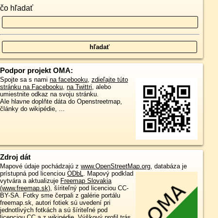
čo hľadať
Podpor projekt OMA:
Spojte sa s nami
na facebooku
,
zdieľajte túto
stránku na Facebooku
,
na Twittri
, alebo
umiestnite odkaz na svoju stránku.
Ale hlavne doplňte dáta do Openstreetmap,
články do wikipédie, ...
Zdroj dát
Mapové údaje pochádzajú z
www.OpenStreetMap.org
, databáza je
prístupná pod licenciou
ODbL
.
Mapový podklad
vytvára a aktualizuje
Freemap Slovakia
(www.freemap.sk)
, šíriteľný pod licenciou CC-
BY-SA. Fotky sme čerpali z galérie portálu
freemap.sk, autori fotiek sú uvedení pri
jednotlivých fotkách a sú šíriteľné pod
licenciou CC a z wikipédie. Výškový profil trás