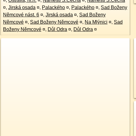
¤
,
Ostrava, hl.n.
¤
,
Náměstí S.Čecha
¤
,
Náměstí S.Čecha
¤
,
Jirská osada
¤
,
Palackého
¤
,
Palackého
¤
,
Sad Boženy
Němcové nást. 6
¤
,
Jirská osada
¤
,
Sad Boženy
Němcové
¤
,
Sad Boženy Němcové
¤
,
Na Mlýnici
¤
,
Sad
Boženy Němcové
¤
,
Důl Odra
¤
,
Důl Odra
¤