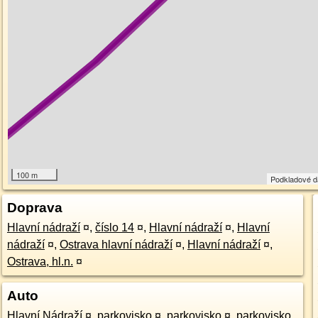
100 m
Podkladové 
Doprava
Hlavní nádraží
¤
,
číslo 14
¤
,
Hlavní nádraží
¤
,
Hlavní
nádraží
¤
,
Ostrava hlavní nádraží
¤
,
Hlavní nádraží
¤
,
Ostrava, hl.n.
¤
Auto
Hlavní Nádraží
¤
,
parkovisko
¤
,
parkovisko
¤
,
parkovisko