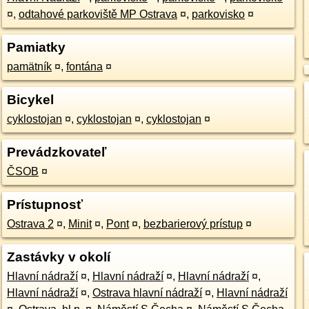
¤
,
odtahové parkoviště MP Ostrava
¤
,
parkovisko
¤
Pamiatky
pamätník
¤
,
fontána
¤
Bicykel
cyklostojan
¤
,
cyklostojan
¤
,
cyklostojan
¤
Prevádzkovateľ
ČSOB
¤
Prístupnosť
Ostrava 2
¤
,
Minit
¤
,
Pont
¤
,
bezbarierový prístup
¤
Zastávky v okolí
Hlavní nádraží
¤
,
Hlavní nádraží
¤
,
Hlavní nádraží
¤
,
Hlavní nádraží
¤
,
Ostrava hlavní nádraží
¤
,
Hlavní nádraží