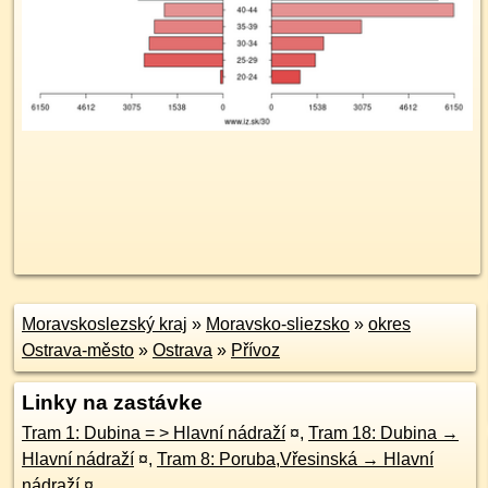
Moravskoslezský kraj
»
Moravsko-sliezsko
»
okres
Ostrava-město
»
Ostrava
»
Přívoz
Linky na zastávke
Tram 1: Dubina = > Hlavní nádraží
¤
,
Tram 18: Dubina →
Hlavní nádraží
¤
,
Tram 8: Poruba,Vřesinská → Hlavní
nádraží
¤