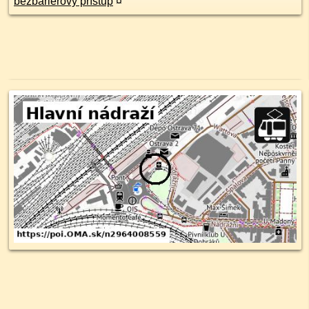
bezbarierový prístup
¤