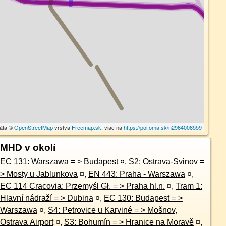
dáta ©
OpenStreetMap
vrstva
Freemap.sk
, viac na
https://poi.oma.sk/n2964008559
MHD v okolí
EC 131: Warszawa = > Budapest
¤
,
S2: Ostrava-Svinov =
> Mosty u Jablunkova
¤
,
EN 443: Praha - Warszawa
¤
,
EC 114 Cracovia: Przemyśl Gł. = > Praha hl.n.
¤
,
Tram 1:
Hlavní nádraží = > Dubina
¤
,
EC 130: Budapest = >
Warszawa
¤
,
S4: Petrovice u Karviné = > Mošnov,
Ostrava Airport
¤
,
S3: Bohumín = > Hranice na Moravě
¤
,