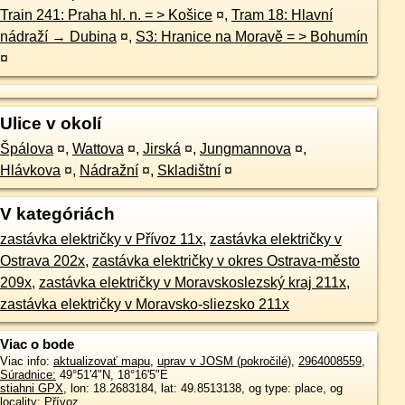
Train 241: Praha hl. n. = > Košice
¤
,
Tram 18: Hlavní
nádraží → Dubina
¤
,
S3: Hranice na Moravě = > Bohumín
¤
Ulice v okolí
Špálova
¤
,
Wattova
¤
,
Jirská
¤
,
Jungmannova
¤
,
Hlávkova
¤
,
Nádražní
¤
,
Skladištní
¤
V kategóriách
zastávka električky v Přívoz 11x
,
zastávka električky v
Ostrava 202x
,
zastávka električky v okres Ostrava-město
209x
,
zastávka električky v Moravskoslezský kraj 211x
,
zastávka električky v Moravsko-sliezsko 211x
Viac o bode
Viac info:
aktualizovať mapu
,
uprav v JOSM (pokročilé)
,
2964008559
,
Súradnice:
49°51'4"N
,
18°16'5"E
stiahni GPX
, lon: 18.2683184, lat: 49.8513138, og type: place, og
locality: Přívoz,