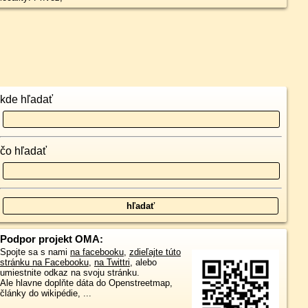
kde hľadať
čo hľadať
Podpor projekt OMA:
Spojte sa s nami
na facebooku
,
zdieľajte túto
stránku na Facebooku
,
na Twittri
, alebo
umiestnite odkaz na svoju stránku.
Ale hlavne doplňte dáta do Openstreetmap,
články do wikipédie, ...