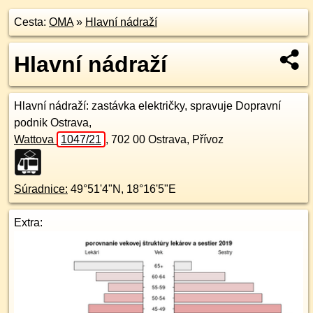
Cesta:
OMA
»
Hlavní nádraží
Hlavní nádraží
Hlavní nádraží
: zastávka električky, spravuje Dopravní
podnik Ostrava,
Wattova
1047/21
,
702 00
Ostrava, Přívoz
Súradnice:
49°51'4"N
,
18°16'5"E
Extra: