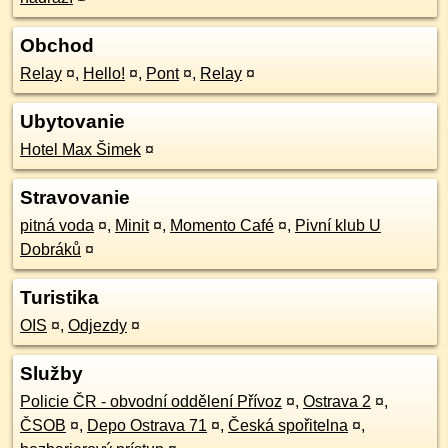
Obchod
Relay
¤
,
Hello!
¤
,
Pont
¤
,
Relay
¤
Ubytovanie
Hotel Max Šimek
¤
Stravovanie
pitná voda
¤
,
Minit
¤
,
Momento Café
¤
,
Pivní klub U
Dobráků
¤
Turistika
OIS
¤
,
Odjezdy
¤
Služby
Policie ČR - obvodní oddělení Přívoz
¤
,
Ostrava 2
¤
,
ČSOB
¤
,
Depo Ostrava 71
¤
,
Česká spořitelna
¤
,