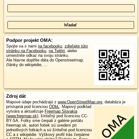
Podpor projekt OMA:
Spojte sa s nami
na facebooku
,
zdieľajte túto
stránku na Facebooku
,
na Twittri
, alebo
umiestnite odkaz na svoju stránku.
Ale hlavne doplňte dáta do Openstreetmap,
články do wikipédie, ...
Zdroj dát
Mapové údaje pochádzajú z
www.OpenStreetMap.org
, databáza je
prístupná pod licenciou
ODbL
.
Mapový podklad
vytvára a aktualizuje
Freemap Slovakia
(www.freemap.sk)
, šíriteľný pod licenciou CC-
BY-SA. Fotky sme čerpali z galérie portálu
freemap.sk, autori fotiek sú uvedení pri
jednotlivých fotkách a sú šíriteľné pod licenciou
CC a z wikipédie. Výškový profil trás čerpáme