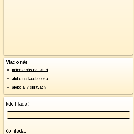
Viac o nás
nájdete nás na twittri
alebo na faceboooku
alebo aj v správach
kde hľadať
čo hľadať