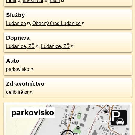
multi
¤
,
basketbal
¤
,
multi
¤
Služby
Ludanice
¤
,
Obecný úrad Ludanice
¤
Doprava
Ludanice, ZŠ
¤
,
Ludanice, ZŠ
¤
Auto
parkovisko
¤
Zdravotníctvo
defiblirátor
¤