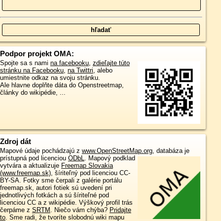
Podpor projekt OMA:
Spojte sa s nami
na facebooku
,
zdieľajte túto
stránku na Facebooku
,
na Twittri
, alebo
umiestnite odkaz na svoju stránku.
Ale hlavne doplňte dáta do Openstreetmap,
články do wikipédie, ...
Zdroj dát
Mapové údaje pochádzajú z
www.OpenStreetMap.org
, databáza je
prístupná pod licenciou
ODbL
.
Mapový podklad
vytvára a aktualizuje
Freemap Slovakia
(www.freemap.sk)
, šíriteľný pod licenciou CC-
BY-SA. Fotky sme čerpali z galérie portálu
freemap.sk, autori fotiek sú uvedení pri
jednotlivých fotkách a sú šíriteľné pod
licenciou CC a z wikipédie. Výškový profil trás
čerpáme z
SRTM
. Niečo vám chýba?
Pridajte
to
. Sme radi, že tvoríte slobodnú wiki mapu