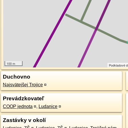
100 m
Podkladové 
Duchovno
Najsvätejšej Trojice
¤
Prevádzkovateľ
COOP jednota
¤
,
Ludanice
¤
Zastávky v okolí