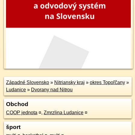
Západné Slovensko
»
Nitriansky kraj
»
okres Topoľčany
»
Ludanice
»
Dvorany nad Nitrou
Obchod
COOP jednota
¤
,
Zmrzlina Ludanice
¤
šport