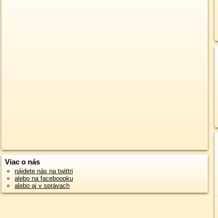
Viac o nás
nájdete nás na twittri
alebo na faceboooku
alebo aj v správach