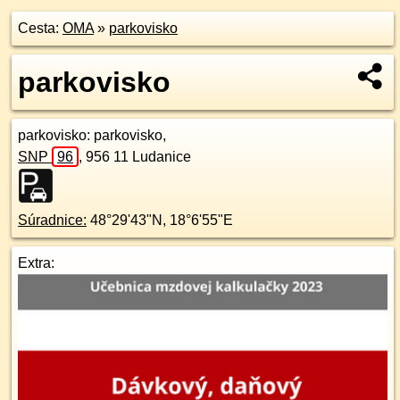
Cesta:
OMA
»
parkovisko
parkovisko
parkovisko
: parkovisko,
SNP
96
,
956 11
Ludanice
Súradnice:
48°29'43"N
,
18°6'55"E
Extra: