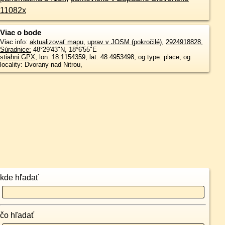
11082x
Viac o bode
Viac info:
aktualizovať mapu
,
uprav v JOSM (pokročilé)
,
2924918828
,
Súradnice:
48°29'43"N
,
18°6'55"E
stiahni GPX
, lon: 18.1154359, lat: 48.4953498, og type: place, og
locality: Dvorany nad Nitrou,
kde hľadať
čo hľadať