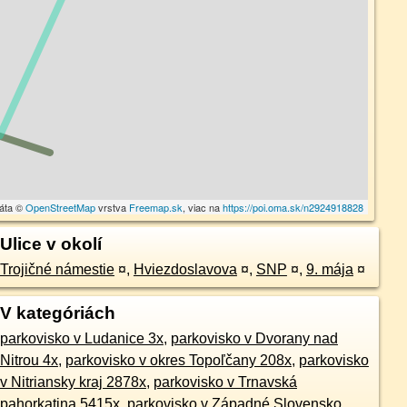
dáta ©
OpenStreetMap
vrstva
Freemap.sk
, viac na
https://poi.oma.sk/n2924918828
Ulice v okolí
Trojičné námestie
¤
,
Hviezdoslavova
¤
,
SNP
¤
,
9. mája
¤
V kategóriách
parkovisko v Ludanice 3x
,
parkovisko v Dvorany nad
Nitrou 4x
,
parkovisko v okres Topoľčany 208x
,
parkovisko
v Nitriansky kraj 2878x
,
parkovisko v Trnavská
pahorkatina 5415x
,
parkovisko v Západné Slovensko