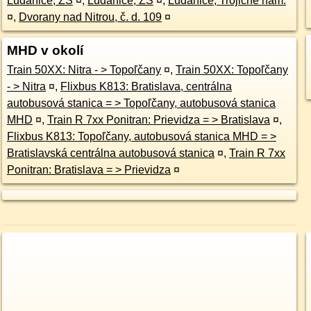
Ludanice, ZŠ
¤
,
Ludanice, ZŠ
¤
,
Ludanice, Trojičné nám.
¤
,
Dvorany nad Nitrou, č. d. 109
¤
MHD v okolí
Train 50XX: Nitra - > Topoľčany
¤
,
Train 50XX: Topoľčany
- > Nitra
¤
,
Flixbus K813: Bratislava, centrálna
autobusová stanica = > Topoľčany, autobusová stanica
MHD
¤
,
Train R 7xx Ponitran: Prievidza = > Bratislava
¤
,
Flixbus K813: Topoľčany, autobusová stanica MHD = >
Bratislavská centrálna autobusová stanica
¤
,
Train R 7xx
Ponitran: Bratislava = > Prievidza
¤