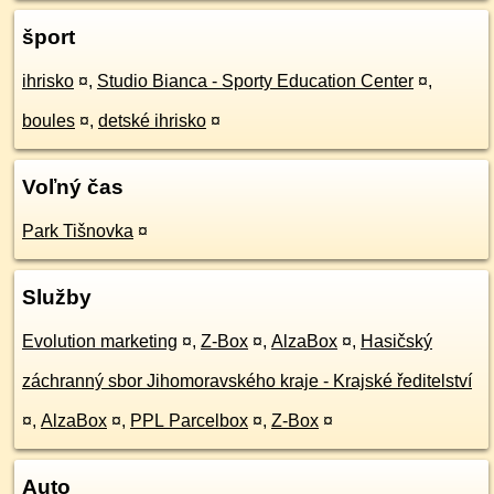
šport
ihrisko
¤
,
Studio Bianca - Sporty Education Center
¤
,
boules
¤
,
detské ihrisko
¤
Voľný čas
Park Tišnovka
¤
Služby
Evolution marketing
¤
,
Z-Box
¤
,
AlzaBox
¤
,
Hasičský
záchranný sbor Jihomoravského kraje - Krajské ředitelství
¤
,
AlzaBox
¤
,
PPL Parcelbox
¤
,
Z-Box
¤
Auto