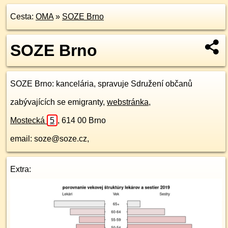
Cesta:
OMA
»
SOZE Brno
SOZE Brno
SOZE Brno
: kancelária, spravuje Sdružení občanů
zabývajících se emigranty,
webstránka
,
Mostecká
5
,
614 00
Brno
email: soze@soze.cz,
Extra: