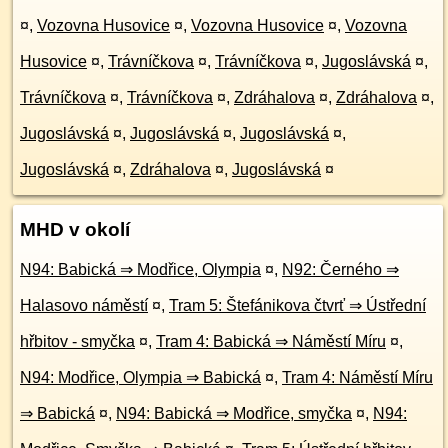
¤
,
Vozovna Husovice
¤
,
Vozovna Husovice
¤
,
Vozovna
Husovice
¤
,
Trávníčkova
¤
,
Trávníčkova
¤
,
Jugoslávská
¤
,
Trávníčkova
¤
,
Trávníčkova
¤
,
Zdráhalova
¤
,
Zdráhalova
¤
,
Jugoslávská
¤
,
Jugoslávská
¤
,
Jugoslávská
¤
,
Jugoslávská
¤
,
Zdráhalova
¤
,
Jugoslávská
¤
MHD v okolí
N94: Babická ⇒ Modřice, Olympia
¤
,
N92: Černého ⇒
Halasovo náměstí
¤
,
Tram 5: Štefánikova čtvrť ⇒ Ústřední
hřbitov - smyčka
¤
,
Tram 4: Babická ⇒ Náměstí Míru
¤
,
N94: Modřice, Olympia ⇒ Babická
¤
,
Tram 4: Náměstí Míru
⇒ Babická
¤
,
N94: Babická ⇒ Modřice, smyčka
¤
,
N94: