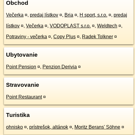
Obchod
Večerka
¤
,
predaj lístkov
¤
,
Bria
¤
,
H sport, s.r.o.
¤
,
predaj
lístkov
¤
,
Večerka
¤
,
VODOPLAST s.r.o.
¤
,
Weldtech
¤
,
Potraviny - večerka
¤
,
Copy Plus
¤
,
Radek Tolkner
¤
Ubytovanie
Point Pension
¤
,
Penzion Derivia
¤
Stravovanie
Point Restaurant
¤
Turistika
ohnisko
¤
,
prístrešok, altánok
¤
,
Moritz Berans' Söhne
¤