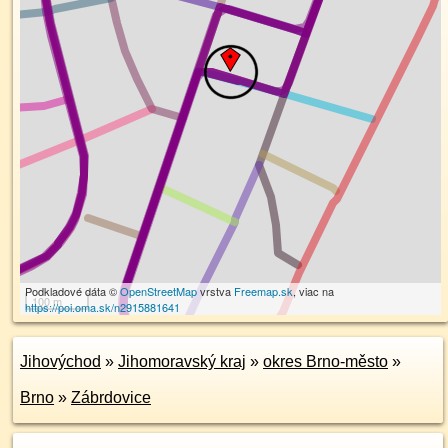
Podkladové dáta ©
OpenStreetMap
vrstva
Freemap.sk
, viac na
100 m
https://poi.oma.sk/n2915881641
Jihovýchod
»
Jihomoravský kraj
»
okres Brno-město
»
Brno
»
Zábrdovice