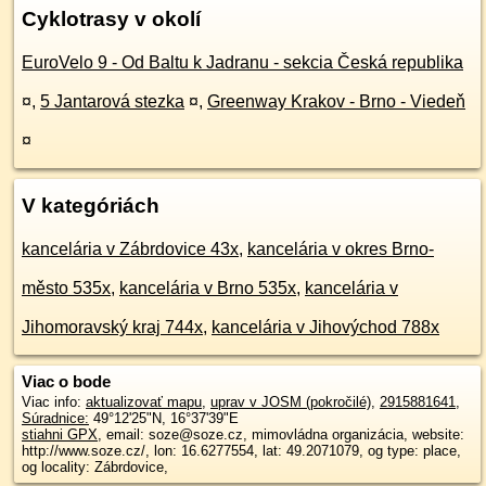
Cyklotrasy v okolí
EuroVelo 9 - Od Baltu k Jadranu - sekcia Česká republika
¤
,
5 Jantarová stezka
¤
,
Greenway Krakov - Brno - Viedeň
¤
V kategóriách
kancelária v Zábrdovice 43x
,
kancelária v okres Brno-
město 535x
,
kancelária v Brno 535x
,
kancelária v
Jihomoravský kraj 744x
,
kancelária v Jihovýchod 788x
Viac o bode
Viac info:
aktualizovať mapu
,
uprav v JOSM (pokročilé)
,
2915881641
,
Súradnice:
49°12'25"N
,
16°37'39"E
stiahni GPX
, email: soze@soze.cz, mimovládna organizácia, website:
http://www.soze.cz/, lon: 16.6277554, lat: 49.2071079, og type: place,
og locality: Zábrdovice,