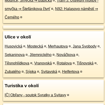
Modřice, Smyčka ⇒ Babická
¤
,
Tram 5: Ústřední hřbitov -
smyčka ⇒ Štefánikova čtvrť
¤
,
N92: Halasovo náměstí ⇒
Černého
¤
Ulice v okolí
Husovická
¤
,
Mostecká
¤
,
Merhautova
¤
,
Jana Svobody
¤
,
Sekaninova
¤
,
Jilemnického
¤
,
Nováčkova
¤
,
Těsnohlídkova
¤
,
Vranovská
¤
,
Rotalova
¤
,
Tišnovská
¤
,
Zubatého
¤
,
Sýpka
¤
,
Svitavská
¤
,
Helfertova
¤
Turistika v okolí
[Č] Obřany - soutok Svratky a Svitavy
¤