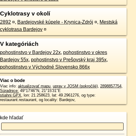
Cyklotrasy v okolí
2892
¤
,
Bardejovské kúpele - Krynica-Zdrój
¤
,
Mestská
cyklotrasa Bardejov
¤
V kategóriách
pohostinstvo v Bardejov 22x
,
pohostinstvo v okres
Bardejov 55x
,
pohostinstvo v Prešovský kraj 395x
,
pohostinstvo v Východné Slovensko 866x
Viac o bode
Viac info:
aktualizovať mapu
,
uprav v JOSM (pokročilé)
,
2898857754
,
Súradnice:
49°17'46"N
,
21°15'31"E
stiahni GPX
, lon: 21.258623, lat: 49.2961276, og type:
restaurant.restaurant, og locality: Bardejov,
kde hľadať