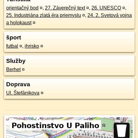
orientačný bod
¤
,
27. Záverečný text
¤
,
26. UNESCO
¤
,
25. Industriána zlatá éra priemyslu
¤
,
24. 2. Svetová vojna
a holokaust
¤
šport
futbal
¤
,
ihrisko
¤
Služby
Berhet
¤
Doprava
Ul. Štefánikova
¤