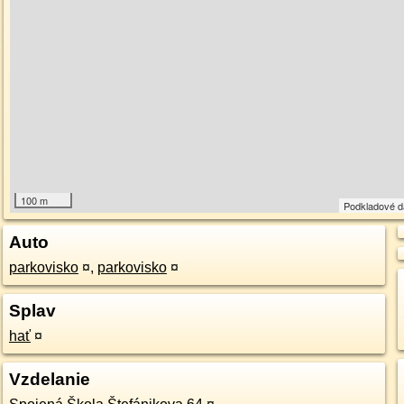
100 m
Podkladové 
Auto
parkovisko
¤
,
parkovisko
¤
Splav
hať
¤
Vzdelanie