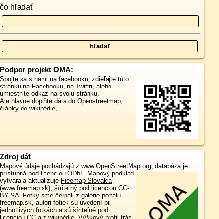
čo hľadať
Podpor projekt OMA:
Spojte sa s nami
na facebooku
,
zdieľajte túto
stránku na Facebooku
,
na Twittri
, alebo
umiestnite odkaz na svoju stránku.
Ale hlavne doplňte dáta do Openstreetmap,
články do wikipédie, ...
Zdroj dát
Mapové údaje pochádzajú z
www.OpenStreetMap.org
, databáza je
prístupná pod licenciou
ODbL
.
Mapový podklad
vytvára a aktualizuje
Freemap Slovakia
(www.freemap.sk)
, šíriteľný pod licenciou CC-
BY-SA. Fotky sme čerpali z galérie portálu
freemap.sk, autori fotiek sú uvedení pri
jednotlivých fotkách a sú šíriteľné pod
licenciou CC a z wikipédie. Výškový profil trás