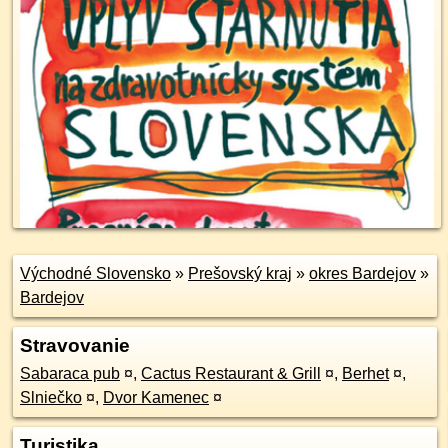
Východné Slovensko
»
Prešovský kraj
»
okres Bardejov
»
Bardejov
Stravovanie
Sabaraca pub
¤
,
Cactus Restaurant & Grill
¤
,
Berhet
¤
,
Slniečko
¤
,
Dvor Kamenec
¤
Turistika