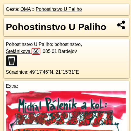
Cesta:
OMA
»
Pohostinstvo U Paliho
Pohostinstvo U Paliho
Pohostinstvo U Paliho
: pohostinstvo,
Štefánikova
60
,
085 01
Bardejov
Súradnice:
49°17'46"N
,
21°15'31"E
Extra: