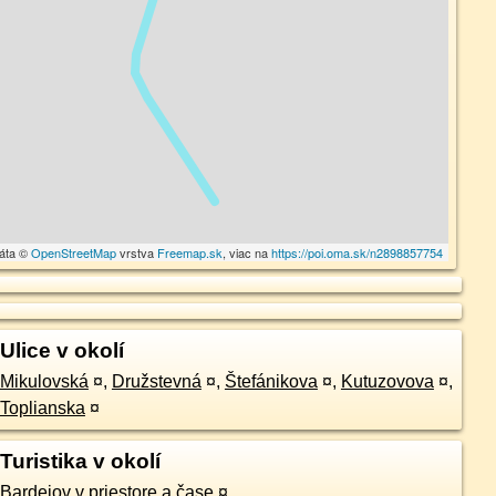
dáta ©
OpenStreetMap
vrstva
Freemap.sk
, viac na
https://poi.oma.sk/n2898857754
Ulice v okolí
Mikulovská
¤
,
Družstevná
¤
,
Štefánikova
¤
,
Kutuzovova
¤
,
Toplianska
¤
Turistika v okolí
Bardejov v priestore a čase
¤