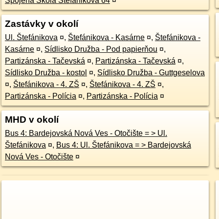
Spojená Škola Štefánikova 64
¤
Zastávky v okolí
Ul. Štefánikova
¤
,
Štefánikova - Kasárne
¤
,
Štefánikova -
Kasárne
¤
,
Sídlisko Družba - Pod papierňou
¤
,
Partizánska - Tačevská
¤
,
Partizánska - Tačevská
¤
,
Sídlisko Družba - kostol
¤
,
Sídlisko Družba - Guttgeselova
¤
,
Štefánikova - 4. ZŠ
¤
,
Štefánikova - 4. ZŠ
¤
,
Partizánska - Polícia
¤
,
Partizánska - Polícia
¤
MHD v okolí
Bus 4: Bardejovská Nová Ves - Otočište = > Ul.
Štefánikova
¤
,
Bus 4: Ul. Štefánikova = > Bardejovská
Nová Ves - Otočište
¤