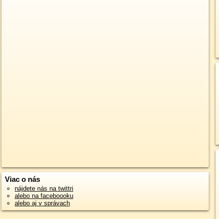
Viac o nás
nájdete nás na twittri
alebo na faceboooku
alebo aj v správach