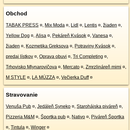
Obchod
TABAK PRESS
¤
,
Mix Moda
¤
,
Lidl
¤
,
Lentis
¤
,
žiaden
¤
,
Yellow Dog
¤
,
Alisa
¤
,
Pekáreň Kvások
¤
,
Vanesa
¤
,
žiaden
¤
,
Kozmetika Greksova
¤
,
Potraviny Kvások
¤
,
predaj lístkov
¤
,
Oprava obuvi
¤
,
Tri Completing
¤
,
Trhovisko Mlynarovičova
¤
,
Mercato
¤
,
Zmrzlináreň mimi
¤
,
M STYLE
¤
,
LA MÚZZA
¤
,
Večierka Duff
¤
Stravovanie
Venuša Pub
¤
,
Jedáleň Syneko
¤
,
Starohájska piváreň
¤
,
Pizzeria M&M
¤
,
Športka pub
¤
,
Nativo
¤
,
Piváreň Športka
¤
,
Tintula
¤
,
Winger
¤