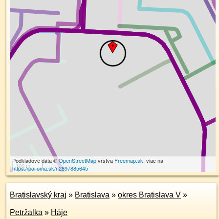
Podkladové dáta ©
OpenStreetMap
vrstva
Freemap.sk
, viac na
100 m
https://poi.oma.sk/n2897885645
Bratislavský kraj
»
Bratislava
»
okres Bratislava V
»
Petržalka
»
Háje