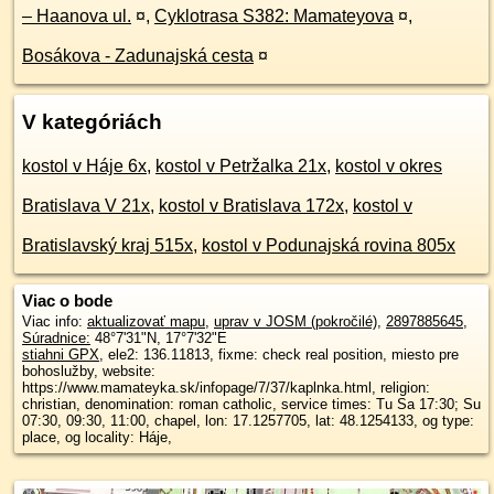
– Haanova ul.
¤
,
Cyklotrasa S382: Mamateyova
¤
,
Bosákova - Zadunajská cesta
¤
V kategóriách
kostol v Háje 6x
,
kostol v Petržalka 21x
,
kostol v okres
Bratislava V 21x
,
kostol v Bratislava 172x
,
kostol v
Bratislavský kraj 515x
,
kostol v Podunajská rovina 805x
Viac o bode
Viac info:
aktualizovať mapu
,
uprav v JOSM (pokročilé)
,
2897885645
,
Súradnice:
48°7'31"N
,
17°7'32"E
stiahni GPX
, ele2: 136.11813, fixme: check real position, miesto pre
bohoslužby, website:
https://www.mamateyka.sk/infopage/7/37/kaplnka.html, religion:
christian, denomination: roman catholic, service times: Tu Sa 17:30; Su
07:30, 09:30, 11:00, chapel, lon: 17.1257705, lat: 48.1254133, og type:
place, og locality: Háje,