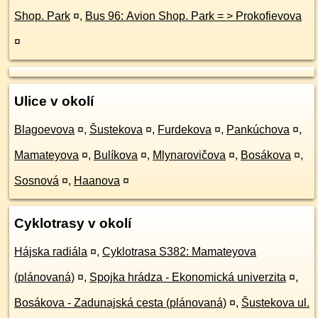
Shop. Park
¤
,
Bus 96: Avion Shop. Park = > Prokofievova
¤
Ulice v okolí
Blagoevova
¤
,
Šustekova
¤
,
Furdekova
¤
,
Pankúchova
¤
,
Mamateyova
¤
,
Bulíkova
¤
,
Mlynarovičova
¤
,
Bosákova
¤
,
Sosnová
¤
,
Haanova
¤
Cyklotrasy v okolí
Hájska radiála
¤
,
Cyklotrasa S382: Mamateyova
(plánovaná)
¤
,
Spojka hrádza - Ekonomická univerzita
¤
,
Bosákova - Zadunajská cesta (plánovaná)
¤
,
Šustekova ul.