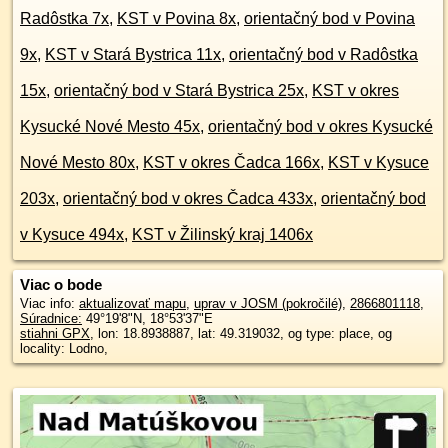
Radôstka 7x
,
KST v Povina 8x
,
orientačný bod v Povina
9x
,
KST v Stará Bystrica 11x
,
orientačný bod v Radôstka
15x
,
orientačný bod v Stará Bystrica 25x
,
KST v okres
Kysucké Nové Mesto 45x
,
orientačný bod v okres Kysucké
Nové Mesto 80x
,
KST v okres Čadca 166x
,
KST v Kysuce
203x
,
orientačný bod v okres Čadca 433x
,
orientačný bod
v Kysuce 494x
,
KST v Žilinský kraj 1406x
Viac o bode
Viac info:
aktualizovať mapu
,
uprav v JOSM (pokročilé)
,
2866801118
,
Súradnice:
49°19'8"N
,
18°53'37"E
stiahni GPX
, lon: 18.8938887, lat: 49.319032, og type: place, og
locality: Lodno,