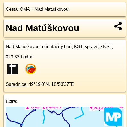
Cesta:
OMA
»
Nad Matúškovou
Nad Matúškovou
Nad Matúškovou
: orientačný bod, KST, spravuje KST,
023 33
Lodno
Súradnice:
49°19'8"N
,
18°53'37"E
Extra: