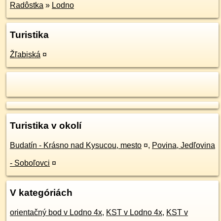
Radôstka
»
Lodno
Turistika
Žľabiská
¤
Turistika v okolí
Budatín - Krásno nad Kysucou, mesto
¤
,
Povina, Jedľovina
- Soboľovci
¤
V kategóriách
orientačný bod v Lodno 4x
,
KST v Lodno 4x
,
KST v