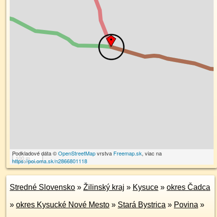
Podkladové dáta ©
OpenStreetMap
vrstva
Freemap.sk
, viac na
100 m
https://poi.oma.sk/n2866801118
Stredné Slovensko
»
Žilinský kraj
»
Kysuce
»
okres Čadca
»
okres Kysucké Nové Mesto
»
Stará Bystrica
»
Povina
»