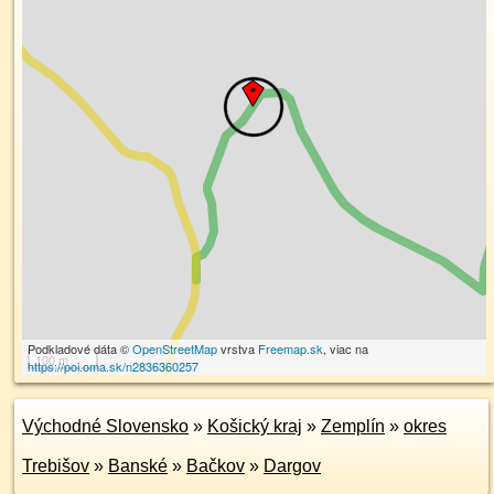
Podkladové dáta ©
OpenStreetMap
vrstva
Freemap.sk
, viac na
100 m
https://poi.oma.sk/n2836360257
Východné Slovensko
»
Košický kraj
»
Zemplín
»
okres
Trebišov
»
Banské
»
Bačkov
»
Dargov