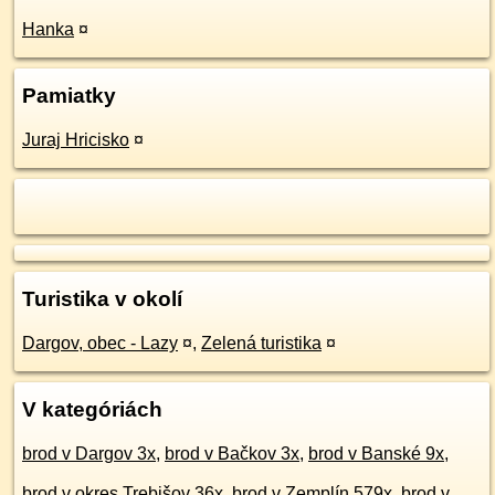
Hanka
¤
Pamiatky
Juraj Hricisko
¤
Turistika v okolí
Dargov, obec - Lazy
¤
,
Zelená turistika
¤
V kategóriách
brod v Dargov 3x
,
brod v Bačkov 3x
,
brod v Banské 9x
,
brod v okres Trebišov 36x
,
brod v Zemplín 579x
,
brod v