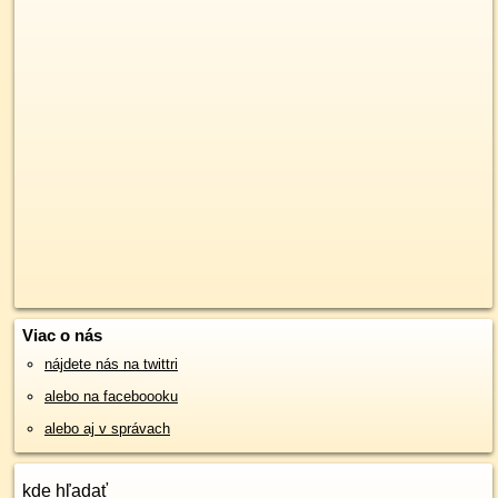
Viac o nás
nájdete nás na twittri
alebo na faceboooku
alebo aj v správach
kde hľadať