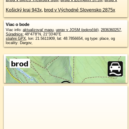
Košický kraj 943x
,
brod v Východné Slovensko 2875x
Viac o bode
Viac info:
aktualizovať mapu
,
uprav v JOSM (pokročilé)
,
2836360257
,
Súradnice:
48°47'8"N
,
21°33'40"E
stiahni GPX
, lon: 21.5611909, lat: 48.7856654, og type: place, og
locality: Dargov,