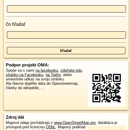
čo hľadať
Podpor projekt OMA:
Spojte sa s nami
na facebooku
,
zdieľajte túto
stránku na Facebooku
,
na Twittri
, alebo
umiestnite odkaz na svoju stránku.
Ale hlavne doplňte dáta do Openstreetmap,
články do wikipédie, ...
Zdroj dát
Mapové údaje pochádzajú z
www.OpenStreetMap.org
, databáza je
prístupná pod licenciou
ODbL
.
Mapový podklad