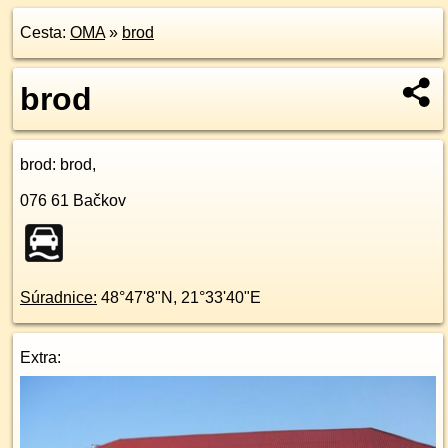
Cesta:
OMA
»
brod
brod
brod
: brod,
076 61
Bačkov
Súradnice:
48°47'8"N
,
21°33'40"E
Extra: