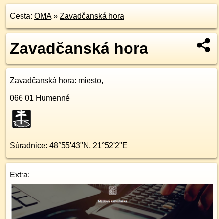
Cesta:
OMA
»
Zavadčanská hora
Zavadčanská hora
Zavadčanská hora
: miesto,
066 01
Humenné
Súradnice:
48°55'43"N
,
21°52'2"E
Extra: