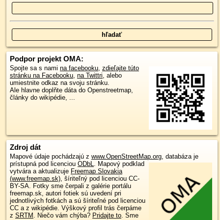
Podpor projekt OMA:
Spojte sa s nami
na facebooku
,
zdieľajte túto
stránku na Facebooku
,
na Twittri
, alebo
umiestnite odkaz na svoju stránku.
Ale hlavne doplňte dáta do Openstreetmap,
články do wikipédie, ...
Zdroj dát
Mapové údaje pochádzajú z
www.OpenStreetMap.org
, databáza je
prístupná pod licenciou
ODbL
.
Mapový podklad
vytvára a aktualizuje
Freemap Slovakia
(www.freemap.sk)
, šíriteľný pod licenciou CC-
BY-SA. Fotky sme čerpali z galérie portálu
freemap.sk, autori fotiek sú uvedení pri
jednotlivých fotkách a sú šíriteľné pod licenciou
CC a z wikipédie. Výškový profil trás čerpáme
z
SRTM
. Niečo vám chýba?
Pridajte to
. Sme