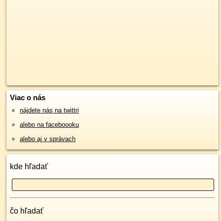
Viac o nás
nájdete nás na twittri
alebo na faceboooku
alebo aj v správach
kde hľadať
čo hľadať