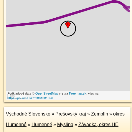
Podkladové dáta ©
OpenStreetMap
vrstva
Freemap.sk
, viac na
100 m
https://poi.oma.sk/n2801381826
Východné Slovensko
»
Prešovský kraj
»
Zemplín
»
okres
Humenné
»
Humenné
»
Myslina
»
Závadka, okres HE