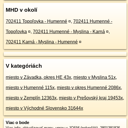
MHD v okolí
702411 Topoľovka - Humenné
¤
,
702411 Humenné -
Topoľovka
¤
,
702411 Humenné - Myslina - Karná
¤
,
702411 Karná - Myslina - Humenné
¤
V kategóriách
miesto v Závadka, okres HE 43x
,
miesto v Myslina 51x
,
miesto v Humenné 115x
,
miesto v okres Humenné 2086x
,
miesto v Zemplín 12363x
,
miesto v Prešovský kraj 19453x
,
miesto v Východné Slovensko 31644x
Viac o bode
Viac info:
aktualizovať mapu
,
uprav v JOSM (pokročilé)
,
2801381826
,