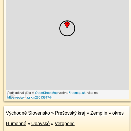
Podkladové dáta ©
OpenStreetMap
vrstva
Freemap.sk
, viac na
100 m
https://poi.oma.sk/n2801381744
Východné Slovensko
»
Prešovský kraj
»
Zemplín
»
okres
Humenné
»
Udavské
»
Veľopolie