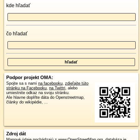
kde hľadať
čo hľadať
Podpor projekt OMA:
Spojte sa s nami
na facebooku
,
zdieľajte túto
stránku na Facebooku
,
na Twittri
, alebo
umiestnite odkaz na svoju stránku.
Ale hlavne doplňte dáta do Openstreetmap,
články do wikipédie, ...
Zdroj dát
Mapové údaje pochádzajú z
www.OpenStreetMap.org
, databáza je