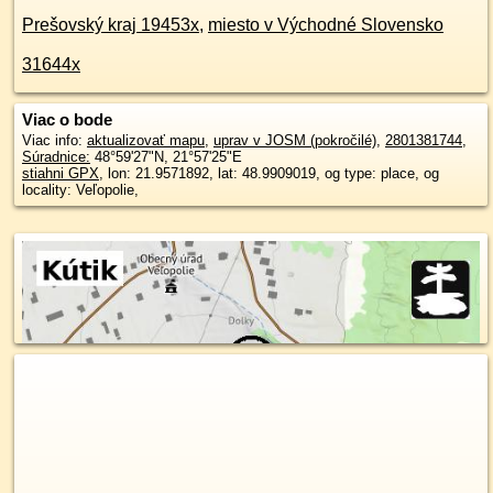
Prešovský kraj 19453x
,
miesto v Východné Slovensko
31644x
Viac o bode
Viac info:
aktualizovať mapu
,
uprav v JOSM (pokročilé)
,
2801381744
,
Súradnice:
48°59'27"N
,
21°57'25"E
stiahni GPX
, lon: 21.9571892, lat: 48.9909019, og type: place, og
locality: Veľopolie,