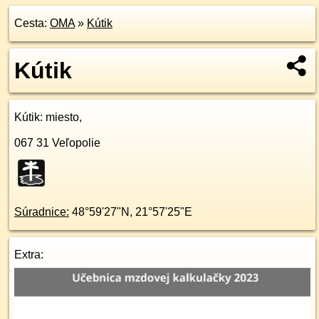
Cesta:
OMA
»
Kútik
Kútik
Kútik
: miesto,
067 31
Veľopolie
Súradnice:
48°59'27"N
,
21°57'25"E
Extra: