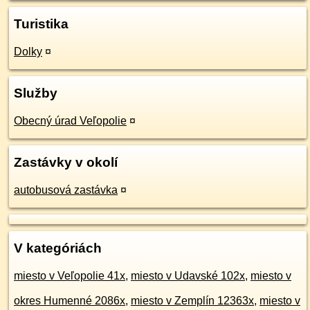
Turistika
Dolky
¤
Služby
Obecný úrad Veľopolie
¤
Zastávky v okolí
autobusová zastávka
¤
V kategóriách
miesto v Veľopolie 41x
,
miesto v Udavské 102x
,
miesto v
okres Humenné 2086x
,
miesto v Zemplín 12363x
,
miesto v