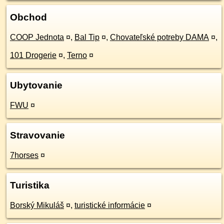
Obchod
COOP Jednota
¤
,
Bal Tip
¤
,
Chovateľské potreby DAMA
¤
,
101 Drogerie
¤
,
Terno
¤
Ubytovanie
FWU
¤
Stravovanie
7horses
¤
Turistika
Borský Mikuláš
¤
,
turistické informácie
¤