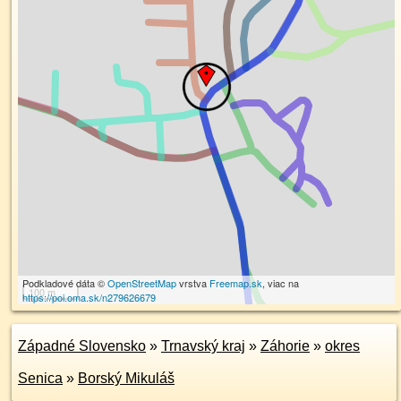
Podkladové dáta ©
OpenStreetMap
vrstva
Freemap.sk
, viac na
100 m
https://poi.oma.sk/n279626679
Západné Slovensko
»
Trnavský kraj
»
Záhorie
»
okres
Senica
»
Borský Mikuláš