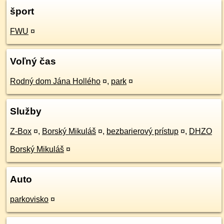
šport
FWU
¤
Voľný čas
Rodný dom Jána Hollého
¤
,
park
¤
Služby
Z-Box
¤
,
Borský Mikuláš
¤
,
bezbarierový prístup
¤
,
DHZO
Borský Mikuláš
¤
Auto
parkovisko
¤