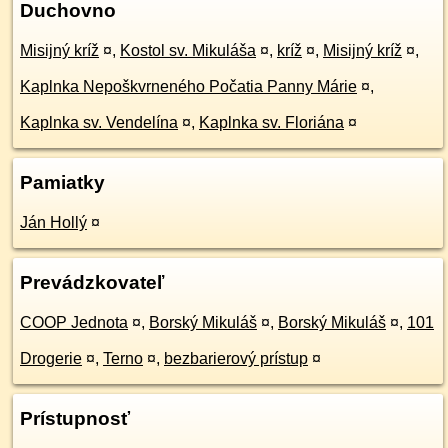
Duchovno
Misijný kríž
¤
,
Kostol sv. Mikuláša
¤
,
kríž
¤
,
Misijný kríž
¤
,
Kaplnka Nepoškvrneného Počatia Panny Márie
¤
,
Kaplnka sv. Vendelína
¤
,
Kaplnka sv. Floriána
¤
Pamiatky
Ján Hollý
¤
Prevádzkovateľ
COOP Jednota
¤
,
Borský Mikuláš
¤
,
Borský Mikuláš
¤
,
101
Drogerie
¤
,
Terno
¤
,
bezbarierový prístup
¤
Prístupnosť