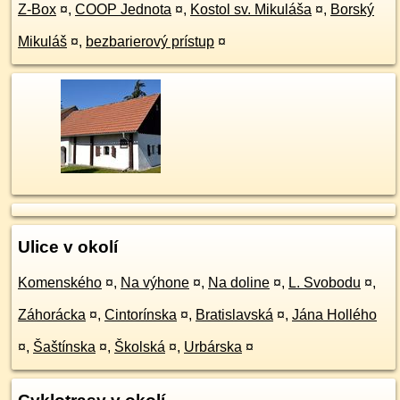
Z-Box
¤
,
COOP Jednota
¤
,
Kostol sv. Mikuláša
¤
,
Borský
Mikuláš
¤
,
bezbarierový prístup
¤
Ulice v okolí
Komenského
¤
,
Na výhone
¤
,
Na doline
¤
,
L. Svobodu
¤
,
Záhorácka
¤
,
Cintorínska
¤
,
Bratislavská
¤
,
Jána Hollého
¤
,
Šaštínska
¤
,
Školská
¤
,
Urbárska
¤