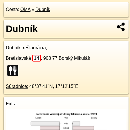
Cesta:
OMA
»
Dubník
Dubník
Dubník
: reštaurácia,
Bratislavská
14
,
908 77
Borský Mikuláš
Súradnice:
48°37'41"N
,
17°12'15"E
Extra: