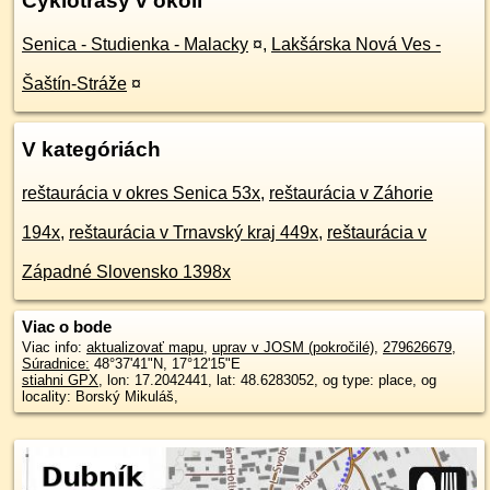
Cyklotrasy v okolí
Senica - Studienka - Malacky
¤
,
Lakšárska Nová Ves -
Šaštín-Stráže
¤
V kategóriách
reštaurácia v okres Senica 53x
,
reštaurácia v Záhorie
194x
,
reštaurácia v Trnavský kraj 449x
,
reštaurácia v
Západné Slovensko 1398x
Viac o bode
Viac info:
aktualizovať mapu
,
uprav v JOSM (pokročilé)
,
279626679
,
Súradnice:
48°37'41"N
,
17°12'15"E
stiahni GPX
, lon: 17.2042441, lat: 48.6283052, og type: place, og
locality: Borský Mikuláš,