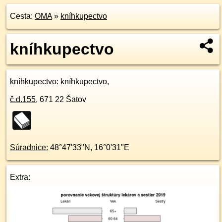
Cesta:
OMA
»
kníhkupectvo
kníhkupectvo
kníhkupectvo
: kníhkupectvo,
č.d.
155
,
671 22
Šatov
Súradnice:
48°47'33"N
,
16°0'31"E
Extra: