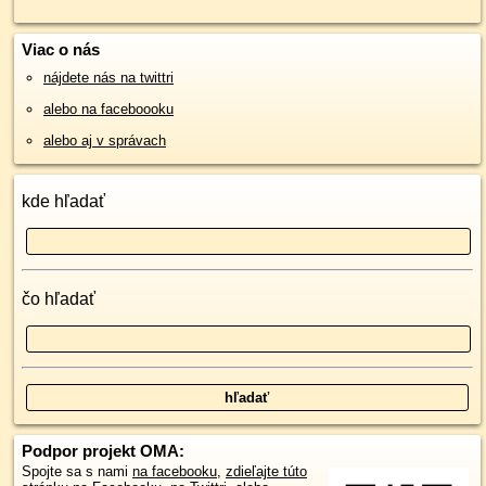
Viac o nás
nájdete nás na twittri
alebo na faceboooku
alebo aj v správach
kde hľadať
čo hľadať
Podpor projekt OMA:
Spojte sa s nami
na facebooku
,
zdieľajte túto