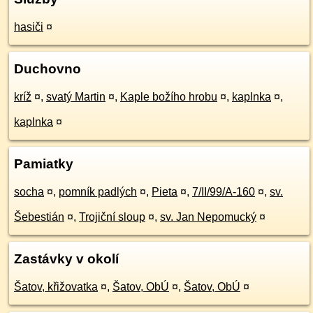
hasiči
¤
Duchovno
kríž
¤
,
svatý Martin
¤
,
Kaple božího hrobu
¤
,
kaplnka
¤
,
kaplnka
¤
Pamiatky
socha
¤
,
pomník padlých
¤
,
Pieta
¤
,
7/II/99/A-160
¤
,
sv.
Šebestián
¤
,
Trojiční sloup
¤
,
sv. Jan Nepomucký
¤
Zastávky v okolí
Šatov, křižovatka
¤
,
Šatov, ObÚ
¤
,
Šatov, ObÚ
¤