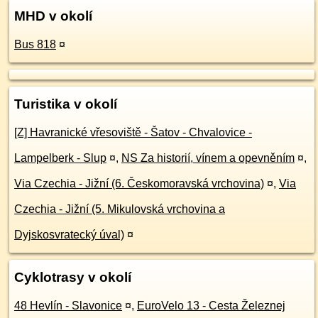
MHD v okolí
Bus 818
¤
Turistika v okolí
[Z] Havranické vřesoviště - Šatov - Chvalovice -
Lampelberk - Slup
¤
,
NS Za historií, vínem a opevněním
¤
,
Via Czechia - Jižní (6. Českomoravská vrchovina)
¤
,
Via
Czechia - Jižní (5. Mikulovská vrchovina a
Dyjskosvratecký úval)
¤
Cyklotrasy v okolí
48 Hevlín - Slavonice
¤
,
EuroVelo 13 - Cesta Železnej