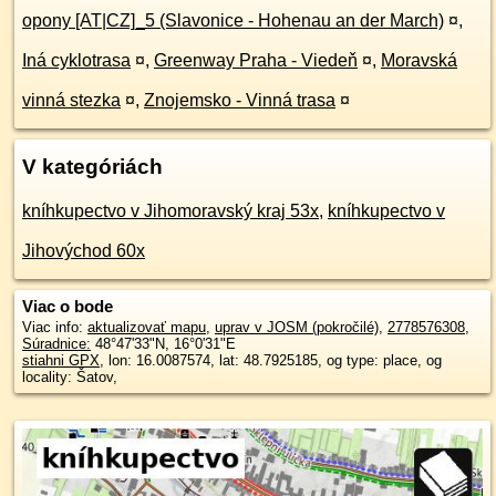
opony [AT|CZ]_5 (Slavonice - Hohenau an der March)
¤
,
Iná cyklotrasa
¤
,
Greenway Praha - Viedeň
¤
,
Moravská
vinná stezka
¤
,
Znojemsko - Vinná trasa
¤
V kategóriách
kníhkupectvo v Jihomoravský kraj 53x
,
kníhkupectvo v
Jihovýchod 60x
Viac o bode
Viac info:
aktualizovať mapu
,
uprav v JOSM (pokročilé)
,
2778576308
,
Súradnice:
48°47'33"N
,
16°0'31"E
stiahni GPX
, lon: 16.0087574, lat: 48.7925185, og type: place, og
locality: Šatov,