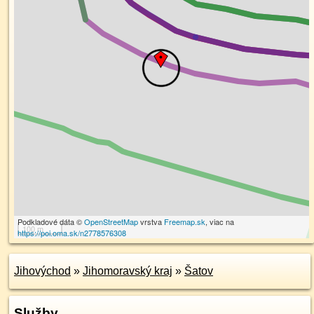
Podkladové dáta ©
OpenStreetMap
vrstva
Freemap.sk
, viac na
100 m
https://poi.oma.sk/n2778576308
Jihovýchod
»
Jihomoravský kraj
»
Šatov
Služby