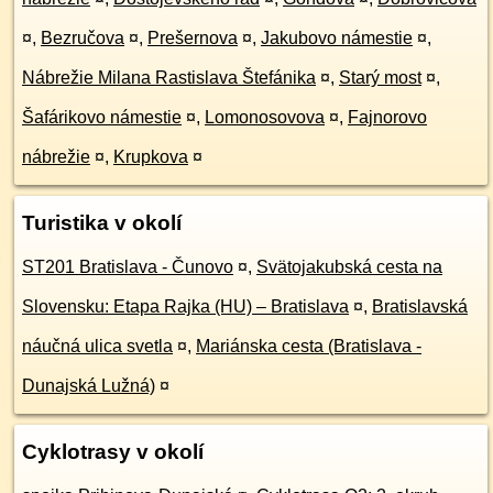
¤
,
Bezručova
¤
,
Prešernova
¤
,
Jakubovo námestie
¤
,
Nábrežie Milana Rastislava Štefánika
¤
,
Starý most
¤
,
Šafárikovo námestie
¤
,
Lomonosovova
¤
,
Fajnorovo
nábrežie
¤
,
Krupkova
¤
Turistika v okolí
ST201 Bratislava - Čunovo
¤
,
Svätojakubská cesta na
Slovensku: Etapa Rajka (HU) – Bratislava
¤
,
Bratislavská
náučná ulica svetla
¤
,
Mariánska cesta (Bratislava -
Dunajská Lužná)
¤
Cyklotrasy v okolí