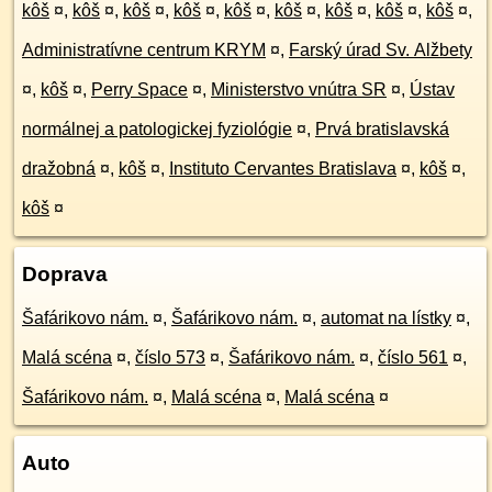
kôš
¤
,
kôš
¤
,
kôš
¤
,
kôš
¤
,
kôš
¤
,
kôš
¤
,
kôš
¤
,
kôš
¤
,
kôš
¤
,
Administratívne centrum KRYM
¤
,
Farský úrad Sv. Alžbety
¤
,
kôš
¤
,
Perry Space
¤
,
Ministerstvo vnútra SR
¤
,
Ústav
normálnej a patologickej fyziológie
¤
,
Prvá bratislavská
dražobná
¤
,
kôš
¤
,
Instituto Cervantes Bratislava
¤
,
kôš
¤
,
kôš
¤
Doprava
Šafárikovo nám.
¤
,
Šafárikovo nám.
¤
,
automat na lístky
¤
,
Malá scéna
¤
,
číslo 573
¤
,
Šafárikovo nám.
¤
,
číslo 561
¤
,
Šafárikovo nám.
¤
,
Malá scéna
¤
,
Malá scéna
¤
Auto