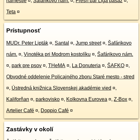
námestie
¤
,
Šafárikovo nám.
¤
,
Fresh bar Liga pasáž
¤
,
Teta
¤
Prístupnosť
MUDr. Peter Lipták
¤
,
Santal
¤
,
Jump street
¤
,
Šafárikovo
nám.
¤
,
Vinotéka pri Modrom kostolíku
¤
,
Šafárikovo nám.
¤
,
park pre psov
¤
,
THeMA
¤
,
La Donuteria
¤
,
ŠAFKO
¤
,
Obvodné oddelenie Policajného zboru Staré mesto - stred
¤
,
Ústredná knižnica Slovenskej akadémie vied
¤
,
Kaliforňan
¤
,
parkovisko
¤
,
Kolkovna Eurovea
¤
,
Z-Box
¤
,
Artelier Café
¤
,
Doppio Café
¤
Zastávky v okolí