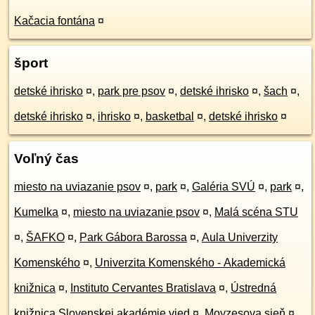
Kačacia fontána
¤
šport
detské ihrisko
¤
,
park pre psov
¤
,
detské ihrisko
¤
,
šach
¤
,
detské ihrisko
¤
,
ihrisko
¤
,
basketbal
¤
,
detské ihrisko
¤
Voľný čas
miesto na uviazanie psov
¤
,
park
¤
,
Galéria SVÚ
¤
,
park
¤
,
Kumelka
¤
,
miesto na uviazanie psov
¤
,
Malá scéna STU
¤
,
ŠAFKO
¤
,
Park Gábora Barossa
¤
,
Aula Univerzity
Komenského
¤
,
Univerzita Komenského - Akademická
knižnica
¤
,
Instituto Cervantes Bratislava
¤
,
Ústredná
knižnica Slovenskej akadémie vied
¤
,
Moyzesova sieň
¤
,