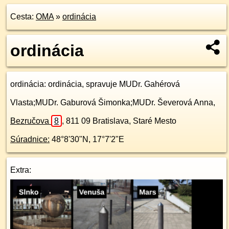
Cesta:
OMA
»
ordinácia
ordinácia
ordinácia
: ordinácia, spravuje MUDr. Gahérová
Vlasta;MUDr. Gaburová Šimonka;MUDr. Ševerová Anna,
Bezručova
8
,
811 09
Bratislava, Staré Mesto
Súradnice:
48°8'30"N
,
17°7'2"E
Extra: