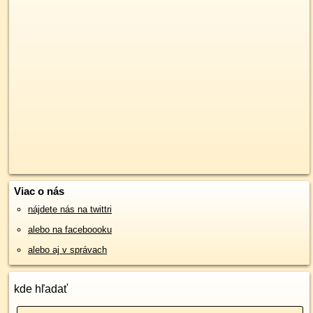
Viac o nás
nájdete nás na twittri
alebo na faceboooku
alebo aj v správach
kde hľadať