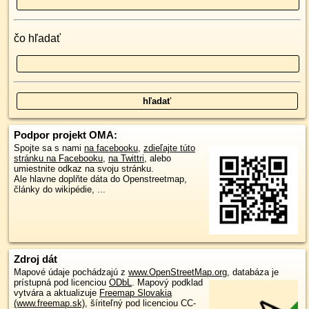
čo hľadať
Podpor projekt OMA:
Spojte sa s nami
na facebooku
,
zdieľajte túto
stránku na Facebooku
,
na Twittri
, alebo
umiestnite odkaz na svoju stránku.
Ale hlavne doplňte dáta do Openstreetmap,
články do wikipédie, ...
Zdroj dát
Mapové údaje pochádzajú z
www.OpenStreetMap.org
, databáza je
prístupná pod licenciou
ODbL
.
Mapový podklad
vytvára a aktualizuje
Freemap Slovakia
(www.freemap.sk)
, šíriteľný pod licenciou CC-