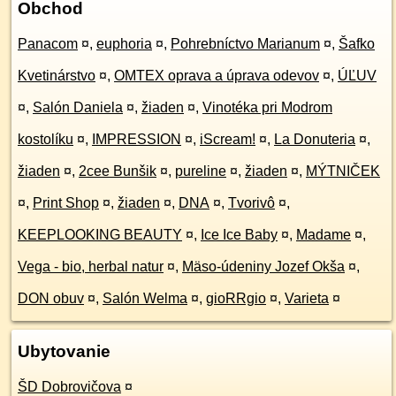
Obchod
Panacom
¤
,
euphoria
¤
,
Pohrebníctvo Marianum
¤
,
Šafko
Kvetinárstvo
¤
,
OMTEX oprava a úprava odevov
¤
,
ÚĽUV
¤
,
Salón Daniela
¤
,
žiaden
¤
,
Vinotéka pri Modrom
kostolíku
¤
,
IMPRESSION
¤
,
iScream!
¤
,
La Donuteria
¤
,
žiaden
¤
,
2cee Bunšik
¤
,
pureline
¤
,
žiaden
¤
,
MÝTNIČEK
¤
,
Print Shop
¤
,
žiaden
¤
,
DNA
¤
,
Tvorivô
¤
,
KEEPLOOKING BEAUTY
¤
,
Ice Ice Baby
¤
,
Madame
¤
,
Vega - bio, herbal natur
¤
,
Mäso-údeniny Jozef Okša
¤
,
DON obuv
¤
,
Salón Welma
¤
,
gioRRgio
¤
,
Varieta
¤
Ubytovanie
ŠD Dobrovičova
¤