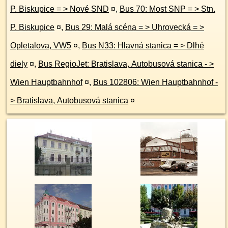
P. Biskupice = > Nové SND
¤
,
Bus 70: Most SNP = > Stn.
P. Biskupice
¤
,
Bus 29: Malá scéna = > Uhrovecká = >
Opletalova, VW5
¤
,
Bus N33: Hlavná stanica = > Dlhé
diely
¤
,
Bus RegioJet: Bratislava, Autobusová stanica - >
Wien Hauptbahnhof
¤
,
Bus 102806: Wien Hauptbahnhof -
> Bratislava, Autobusová stanica
¤