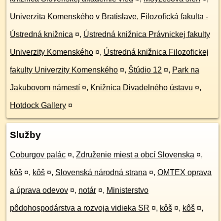
Univerzita Komenského v Bratislave, Filozofická fakulta -
Ústredná knižnica
¤
,
Ústredná knižnica Právnickej fakulty
Univerzity Komenského
¤
,
Ústredná knižnica Filozofickej
fakulty Univerzity Komenského
¤
,
Štúdio 12
¤
,
Park na
Jakubovom námestí
¤
,
Knižnica Divadelného ústavu
¤
,
Hotdock Gallery
¤
Služby
Coburgov palác
¤
,
Združenie miest a obcí Slovenska
¤
,
kôš
¤
,
kôš
¤
,
Slovenská národná strana
¤
,
OMTEX oprava
a úprava odevov
¤
,
notár
¤
,
Ministerstvo
pôdohospodárstva a rozvoja vidieka SR
¤
,
kôš
¤
,
kôš
¤
,