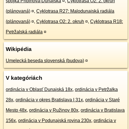
spojka Pribinova-Dunajská
¤
,
Cyklotrasa O2: 2. okruh
(plánovaná)
¤
,
Cyklotrasa R27: Malodunajská radiála
(plánovaná)
¤
,
Cyklotrasa O2: 2. okruh
¤
,
Cyklotrasa R18:
Petržalská radiála
¤
Wikipédia
Umelecká beseda slovenská (budova)
¤
V kategóriách
ordinácia v Oblasť Dunajská 18x
,
ordinácia v Petržalka
28x
,
ordinácia v okres Bratislava I 31x
,
ordinácia v Staré
Mesto 48x
,
ordinácia v Ružinov 80x
,
ordinácia v Bratislava
156x
,
ordinácia v Podunajská rovina 230x
,
ordinácia v