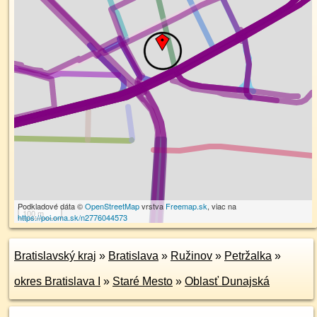
Podkladové dáta ©
OpenStreetMap
vrstva
Freemap.sk
, viac na
100 m
https://poi.oma.sk/n2776044573
Bratislavský kraj
»
Bratislava
»
Ružinov
»
Petržalka
»
okres Bratislava I
»
Staré Mesto
»
Oblasť Dunajská