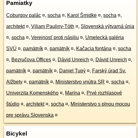
Pamiatky
Coburgov palác
¤
,
socha
¤
,
Karol Šmidke
¤
,
socha
¤
,
architekt
¤
,
Viliam Pauliny-Tóth
¤
,
Slovenská výtvarná únia
¤
,
socha
¤
,
Verejnosť proti násiliu
¤
,
Umelecká galéria
SVÚ
¤
,
pamätník
¤
,
pamätník
¤
,
Kačacia fontána
¤
,
socha
¤
,
Bezručova Offices
¤
,
Dávid Unreich
¤
,
Dávid Unreich
¤
,
pamätník
¤
,
pamätník
¤
,
Daniel Tupý
¤
,
Farský úrad Sv.
Alžbety
¤
,
pamätník
¤
,
Ministerstvo vnútra SR
¤
,
socha
¤
,
Univerzita Komenského
¤
,
Marína
¤
,
Prvé rozhlasové
štúdio
¤
,
architekt
¤
,
socha
¤
,
Ministerstvo s plnou mocou
pre správu Slovenska
¤
Bicykel