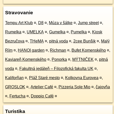
Stravovanie
Tempu Art Klub
¤
,
D8
¤
,
Múza v šálke
¤
,
Jump street
¤
,
Rumelka
¤
,
UMELKA
¤
,
Gumelka
¤
,
Pumelka
¤
,
Kiosk
Bezručova
¤
,
THeMA
¤
,
pitná voda
¤
,
2cee Bunšik
¤
,
Malý
Rím
¤
,
HANOI garden
¤
,
Richman
¤
,
Bufet Komenského
¤
,
Kaviareň Komenského
¤
,
Ponorka
¤
,
MÝTNIČEK
¤
,
pitná
voda
¤
,
Fakultná jedáleň – Filozofická fakulta UK
¤
,
Kaliforňan
¤
,
Pláž Staré mesto
¤
,
Kolkovna Eurovea
¤
,
GROSLOK
¤
,
Artelier Café
¤
,
Pizzeria Sole Mio
¤
,
čajovňa
¤
,
Fertucha
¤
,
Doppio Café
¤
Turistika