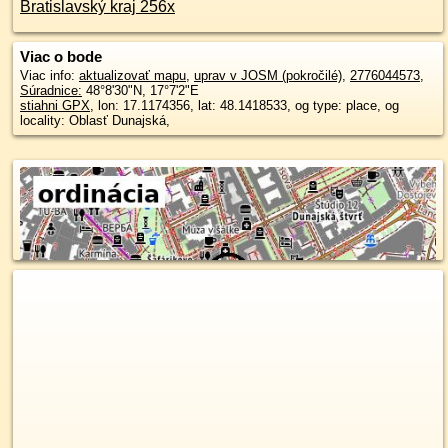
Bratislavský kraj 256x
Viac o bode
Viac info:
aktualizovať mapu
,
uprav v JOSM (pokročilé)
,
2776044573
,
Súradnice:
48°8'30"N
,
17°7'2"E
stiahni GPX
, lon: 17.1174356, lat: 48.1418533, og type: place, og
locality: Oblasť Dunajská,