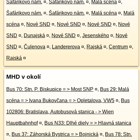
Šafárikovo nám.
¤
,
Šafárikovo nám.
¤
,
Malá scéna
¤
,
Šafárikovo nám.
¤
,
Šafárikovo nám.
¤
,
Malá scéna
¤
,
Malá
scéna
¤
,
Nové SND
¤
,
Nové SND
¤
,
Nové SND
¤
,
Nové
SND
¤
,
Dunajská
¤
,
Nové SND
¤
,
Jesenského
¤
,
Nové
SND
¤
,
Čulenova
¤
,
Landererova
¤
,
Rajská
¤
,
Centrum
¤
,
Rajská
¤
MHD v okolí
Bus 70: Stn. P. Biskupice = > Most SNP
¤
,
Bus 29: Malá
scéna = > Ivana Bukovčana = > Opletalova, VW5
¤
,
Bus
102806: Bratislava, Autobusová stanica - > Wien
Hauptbahnhof
¤
,
Bus N33: Dlhé diely = > Hlavná stanica
¤
,
Bus 37: Záhorská Bystrica = > Bojnická
¤
,
Bus 78: Stn.