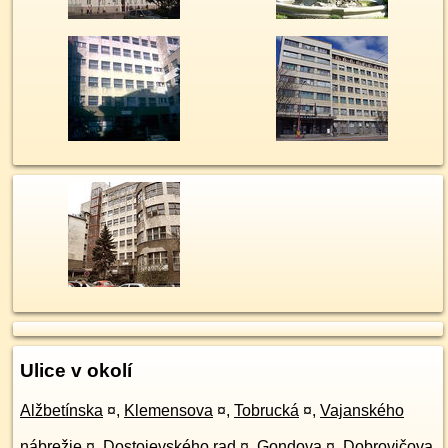
Ulice v okolí
Alžbetínska
¤
,
Klemensova
¤
,
Tobrucká
¤
,
Vajanského
nábrežie
¤
,
Dostojevského rad
¤
,
Gondova
¤
,
Dobrovičova