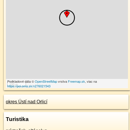
Podkladové dáta ©
OpenStreetMap
vrstva
Freemap.sk
, viac na
100 m
https://poi.oma.sk/n276021543
okres Ústí nad Orlicí
Turistika