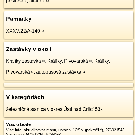
prístrešok, altánok
¤
Pamiatky
XXXV/22/A-140
¤
Zastávky v okolí
Králíky zastávka
¤
,
Králíky, Pivovarská
¤
,
Králíky,
Pivovarská
¤
,
autobusová zastávka
¤
V kategóriách
železničná stanica v okres Ústí nad Orlicí 53x
Viac o bode
Viac info:
aktualizovať mapu
,
uprav v JOSM (pokročilé)
,
276021543
,
Súradnice:
50°5'12"N
,
16°44'55"E