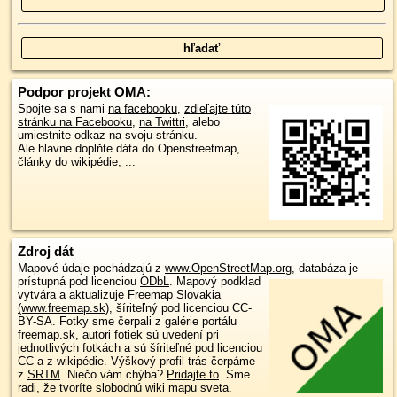
Podpor projekt OMA:
Spojte sa s nami
na facebooku
,
zdieľajte túto
stránku na Facebooku
,
na Twittri
, alebo
umiestnite odkaz na svoju stránku.
Ale hlavne doplňte dáta do Openstreetmap,
články do wikipédie, ...
Zdroj dát
Mapové údaje pochádzajú z
www.OpenStreetMap.org
, databáza je
prístupná pod licenciou
ODbL
.
Mapový podklad
vytvára a aktualizuje
Freemap Slovakia
(www.freemap.sk)
, šíriteľný pod licenciou CC-
BY-SA. Fotky sme čerpali z galérie portálu
freemap.sk, autori fotiek sú uvedení pri
jednotlivých fotkách a sú šíriteľné pod licenciou
CC a z wikipédie. Výškový profil trás čerpáme
z
SRTM
. Niečo vám chýba?
Pridajte to
. Sme
radi, že tvoríte slobodnú wiki mapu sveta.