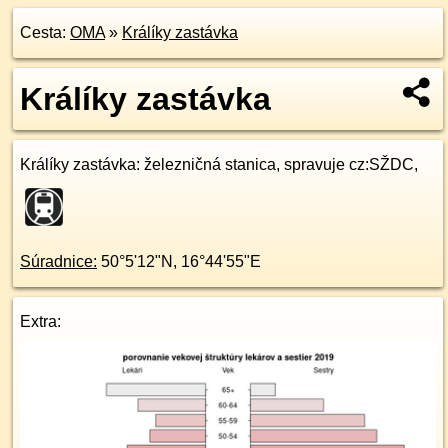
Cesta:
OMA
»
Králíky zastávka
Králíky zastávka
Králíky zastávka
: železničná stanica, spravuje cz:SŽDC,
Súradnice:
50°5'12"N
,
16°44'55"E
Extra: