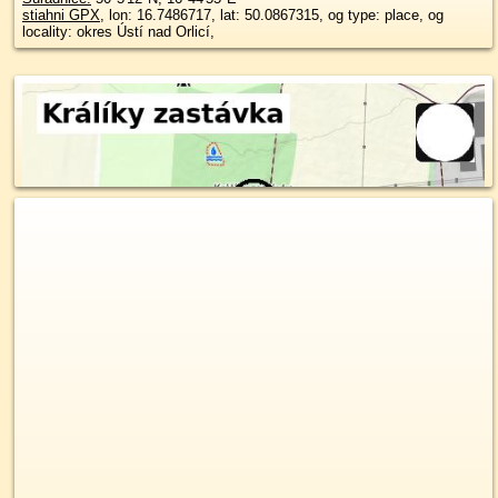
stiahni GPX
, lon: 16.7486717, lat: 50.0867315, og type: place, og
locality: okres Ústí nad Orlicí,