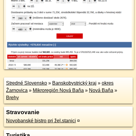
Stredné Slovensko
»
Banskobystrický kraj
»
okres
Žarnovica
»
Mikroregión Nová Baňa
»
Nová Baňa
»
Brehy
Stravovanie
Novobanské bistro pri žel.stanici
¤
Turistika