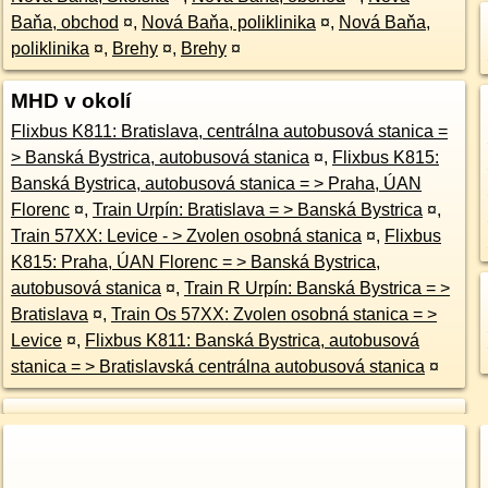
Baňa, obchod
¤
,
Nová Baňa, poliklinika
¤
,
Nová Baňa,
poliklinika
¤
,
Brehy
¤
,
Brehy
¤
MHD v okolí
Flixbus K811: Bratislava, centrálna autobusová stanica =
> Banská Bystrica, autobusová stanica
¤
,
Flixbus K815:
Banská Bystrica, autobusová stanica = > Praha, ÚAN
Florenc
¤
,
Train Urpín: Bratislava = > Banská Bystrica
¤
,
Train 57XX: Levice - > Zvolen osobná stanica
¤
,
Flixbus
K815: Praha, ÚAN Florenc = > Banská Bystrica,
autobusová stanica
¤
,
Train R Urpín: Banská Bystrica = >
Bratislava
¤
,
Train Os 57XX: Zvolen osobná stanica = >
Levice
¤
,
Flixbus K811: Banská Bystrica, autobusová
stanica = > Bratislavská centrálna autobusová stanica
¤