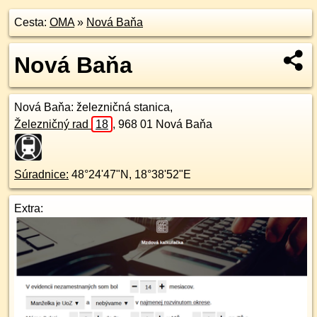
Cesta:
OMA
»
Nová Baňa
Nová Baňa
Nová Baňa
: železničná stanica,
Železničný rad
18
,
968 01
Nová Baňa
Súradnice:
48°24'47"N
,
18°38'52"E
Extra: