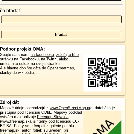
čo hľadať
Podpor projekt OMA:
Spojte sa s nami
na facebooku
,
zdieľajte túto
stránku na Facebooku
,
na Twittri
, alebo
umiestnite odkaz na svoju stránku.
Ale hlavne doplňte dáta do Openstreetmap,
články do wikipédie, ...
Zdroj dát
Mapové údaje pochádzajú z
www.OpenStreetMap.org
, databáza je
prístupná pod licenciou
ODbL
.
Mapový podklad
vytvára a aktualizuje
Freemap Slovakia
(www.freemap.sk)
, šíriteľný pod licenciou CC-
BY-SA. Fotky sme čerpali z galérie portálu
freemap.sk, autori fotiek sú uvedení pri