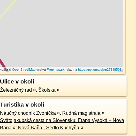
é dáta ©
OpenStreetMap
vrstva
Freemap.sk
, viac na
https://poi.oma.sk/n27318508
Ulice v okolí
Železničný rad
¤
,
Školská
¤
Turistika v okolí
Náučný chodník Zvonička
¤
,
Rudná magistrála
¤
,
Svätojakubská cesta na Slovensku: Etapa Vysoká – Nová
Baňa
¤
,
Nová Baňa - Sedlo Kuchyňa
¤