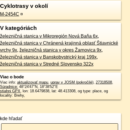
Cyklotrasy v okolí
M-2454C
¤
V kategóriách
železničná stanica v Mikroregión Nová Baňa 6x
,
železničná stanica v Chránená krajinná oblasť Štiavnické
vrchy 9x
,
železničná stanica v okres Žarnovica 9x
,
železničná stanica v Banskobystrický kraj 199x
,
železničná stanica v Stredné Slovensko 322x
Viac o bode
Viac info:
aktualizovať mapu
,
uprav v JOSM (pokročilé)
,
27318508
,
Súradnice:
48°24'47"N
,
18°38'52"E
stiahni GPX
, lon: 18.6479838, lat: 48.413308, og type: place, og
locality: Brehy,
kde hľadať