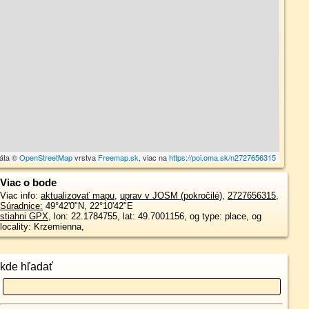
dáta ©
OpenStreetMap
vrstva
Freemap.sk
, viac na
https://poi.oma.sk/n2727656315
Viac o bode
Viac info:
aktualizovať mapu
,
uprav v JOSM (pokročilé)
,
2727656315
,
Súradnice:
49°42'0"N
,
22°10'42"E
stiahni GPX
, lon: 22.1784755, lat: 49.7001156, og type: place, og
locality: Krzemienna,
kde hľadať