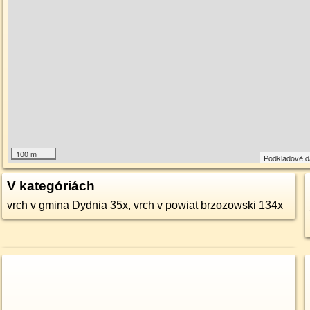
100 m
Podkladové 
V kategóriách
vrch v gmina Dydnia 35x
,
vrch v powiat brzozowski 134x