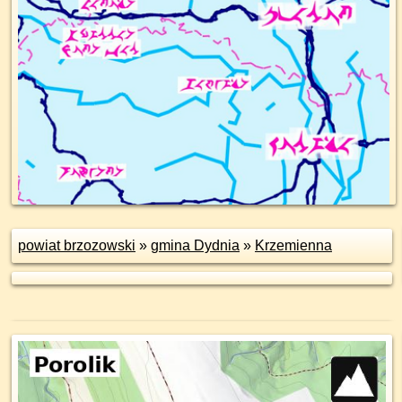
powiat brzozowski
»
gmina Dydnia
»
Krzemienna