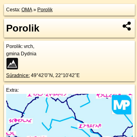
Cesta:
OMA
»
Porolik
Porolik
Porolik
: vrch,
gmina Dydnia
Súradnice:
49°42'0"N
,
22°10'42"E
Extra: