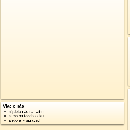
Viac o nás
nájdete nás na twittri
alebo na faceboooku
alebo aj v správach