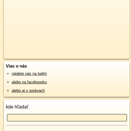
Viac o nás
nájdete nás na twittri
alebo na faceboooku
alebo aj v správach
kde hľadať