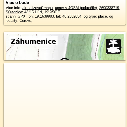
Viac o bode
Viac info:
aktualizovať mapu
,
uprav v JOSM (pokročilé)
,
2690338719
,
Súradnice:
48°15'11"N
,
19°9'50"E
stiahni GPX
, lon: 19.1639983, lat: 48.2532034, og type: place, og
locality: Cerovo,