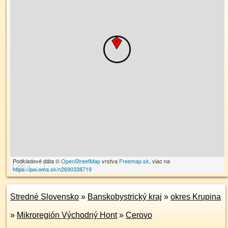
Podkladové dáta ©
OpenStreetMap
vrstva
Freemap.sk
, viac na
100 m
https://poi.oma.sk/n2690338719
Stredné Slovensko
»
Banskobystrický kraj
»
okres Krupina
»
Mikroregión Východný Hont
»
Cerovo