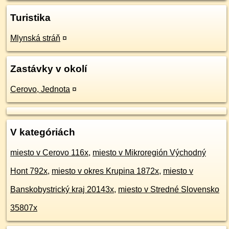
Turistika
Mlynská stráň
¤
Zastávky v okolí
Cerovo, Jednota
¤
V kategóriách
miesto v Cerovo 116x
,
miesto v Mikroregión Východný
Hont 792x
,
miesto v okres Krupina 1872x
,
miesto v
Banskobystrický kraj 20143x
,
miesto v Stredné Slovensko
35807x