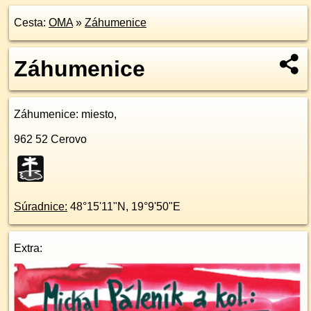
Cesta:
OMA
»
Záhumenice
Záhumenice
Záhumenice
: miesto,
962 52
Cerovo
Súradnice:
48°15'11"N
,
19°9'50"E
Extra: