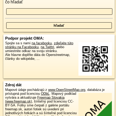
čo hľadať
Podpor projekt OMA:
Spojte sa s nami
na facebooku
,
zdieľajte túto
stránku na Facebooku
,
na Twittri
, alebo
umiestnite odkaz na svoju stránku.
Ale hlavne doplňte dáta do Openstreetmap,
články do wikipédie, ...
Zdroj dát
Mapové údaje pochádzajú z
www.OpenStreetMap.org
, databáza je
prístupná pod licenciou
ODbL
.
Mapový podklad
vytvára a aktualizuje
Freemap Slovakia
(www.freemap.sk)
, šíriteľný pod licenciou CC-
BY-SA. Fotky sme čerpali z galérie portálu
freemap.sk, autori fotiek sú uvedení pri
jednotlivých fotkách a sú šíriteľné pod licenciou