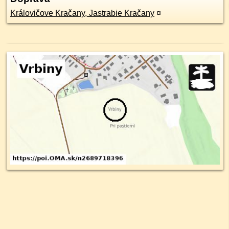
Královičove Kračany, Jastrabie Kračany
¤