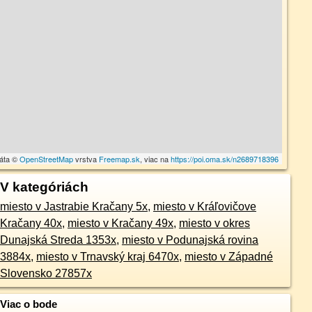
dáta ©
OpenStreetMap
vrstva
Freemap.sk
, viac na
https://poi.oma.sk/n2689718396
V kategóriách
miesto v Jastrabie Kračany 5x
,
miesto v Kráľovičove
Kračany 40x
,
miesto v Kračany 49x
,
miesto v okres
Dunajská Streda 1353x
,
miesto v Podunajská rovina
3884x
,
miesto v Trnavský kraj 6470x
,
miesto v Západné
Slovensko 27857x
Viac o bode