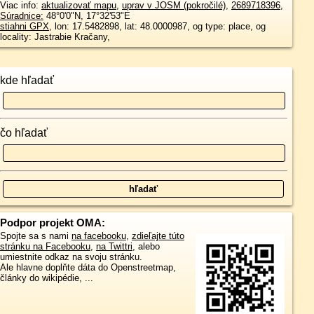
Viac info:
aktualizovať mapu
,
uprav v JOSM (pokročilé)
,
2689718396
,
Súradnice:
48°0'0"N
,
17°32'53"E
stiahni GPX
, lon: 17.5482898, lat: 48.0000987, og type: place, og
locality: Jastrabie Kračany,
kde hľadať
čo hľadať
Podpor projekt OMA:
Spojte sa s nami
na facebooku
,
zdieľajte túto
stránku na Facebooku
,
na Twittri
, alebo
umiestnite odkaz na svoju stránku.
Ale hlavne doplňte dáta do Openstreetmap,
články do wikipédie, ...