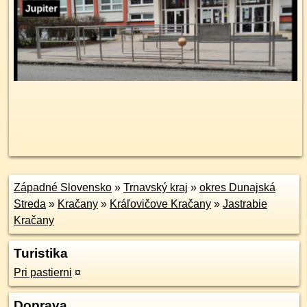
Západné Slovensko
»
Trnavský kraj
»
okres Dunajská
Streda
»
Kračany
»
Kráľovičove Kračany
»
Jastrabie
Kračany
Turistika
Pri pastierni
¤
Doprava