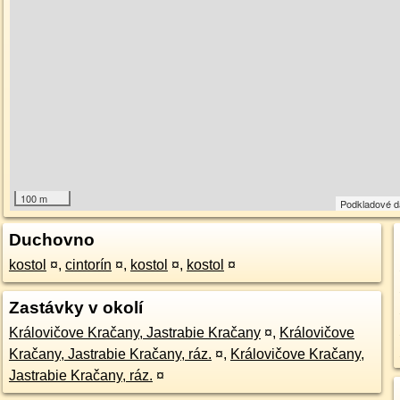
100 m
Podkladové 
Duchovno
kostol
¤
,
cintorín
¤
,
kostol
¤
,
kostol
¤
Zastávky v okolí
Královičove Kračany, Jastrabie Kračany
¤
,
Královičove
Kračany, Jastrabie Kračany, ráz.
¤
,
Královičove Kračany,
Jastrabie Kračany, ráz.
¤