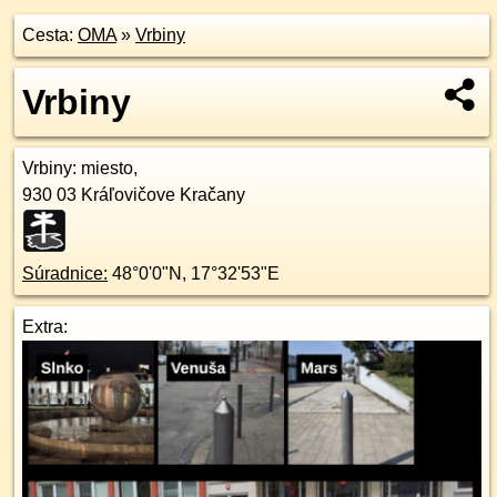
Cesta:
OMA
»
Vrbiny
Vrbiny
Vrbiny
: miesto,
930 03
Kráľovičove Kračany
Súradnice:
48°0'0"N
,
17°32'53"E
Extra: