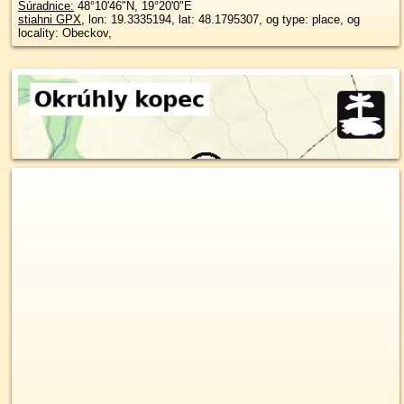
Súradnice:
48°10'46"N
,
19°20'0"E
stiahni GPX
, lon: 19.3335194, lat: 48.1795307, og type: place, og
locality: Obeckov,