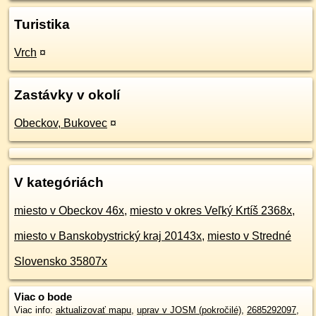
Turistika
Vrch
¤
Zastávky v okolí
Obeckov, Bukovec
¤
V kategóriách
miesto v Obeckov 46x
,
miesto v okres Veľký Krtíš 2368x
,
miesto v Banskobystrický kraj 20143x
,
miesto v Stredné
Slovensko 35807x
Viac o bode
Viac info:
aktualizovať mapu
,
uprav v JOSM (pokročilé)
,
2685292097
,