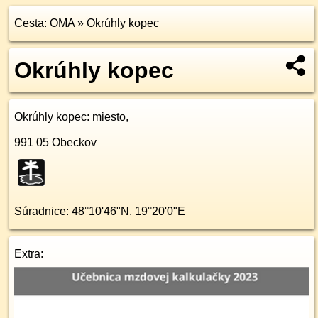
Cesta:
OMA
»
Okrúhly kopec
Okrúhly kopec
Okrúhly kopec
: miesto,
991 05
Obeckov
Súradnice:
48°10'46"N
,
19°20'0"E
Extra: