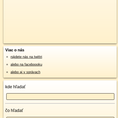
Viac o nás
nájdete nás na twittri
alebo na faceboooku
alebo aj v správach
kde hľadať
čo hľadať