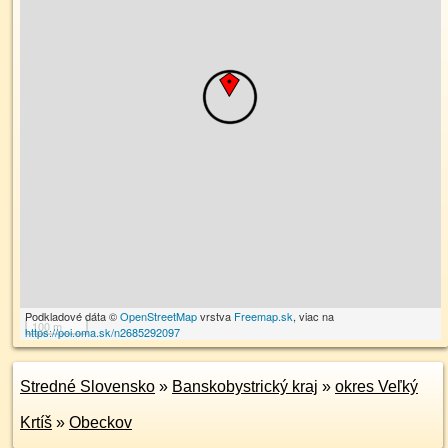
Podkladové dáta ©
OpenStreetMap
vrstva
Freemap.sk
, viac na
100 m
https://poi.oma.sk/n2685292097
Stredné Slovensko
»
Banskobystrický kraj
»
okres Veľký
Krtíš
»
Obeckov