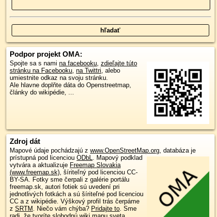
Podpor projekt OMA:
Spojte sa s nami
na facebooku
,
zdieľajte túto
stránku na Facebooku
,
na Twittri
, alebo
umiestnite odkaz na svoju stránku.
Ale hlavne doplňte dáta do Openstreetmap,
články do wikipédie, ...
Zdroj dát
Mapové údaje pochádzajú z
www.OpenStreetMap.org
, databáza je
prístupná pod licenciou
ODbL
.
Mapový podklad
vytvára a aktualizuje
Freemap Slovakia
(www.freemap.sk)
, šíriteľný pod licenciou CC-
BY-SA. Fotky sme čerpali z galérie portálu
freemap.sk, autori fotiek sú uvedení pri
jednotlivých fotkách a sú šíriteľné pod licenciou
CC a z wikipédie. Výškový profil trás čerpáme
z
SRTM
. Niečo vám chýba?
Pridajte to
. Sme
radi, že tvoríte slobodnú wiki mapu sveta.