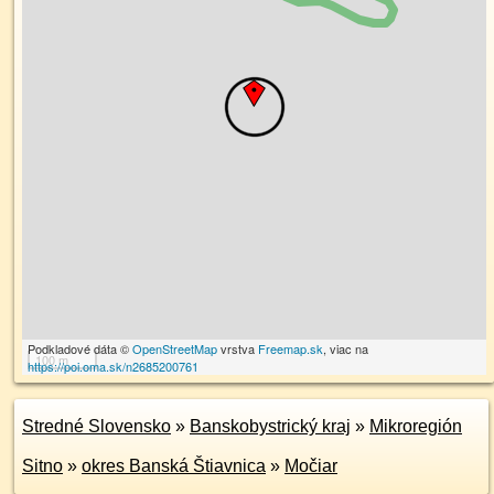
Podkladové dáta ©
OpenStreetMap
vrstva
Freemap.sk
, viac na
100 m
https://poi.oma.sk/n2685200761
Stredné Slovensko
»
Banskobystrický kraj
»
Mikroregión
Sitno
»
okres Banská Štiavnica
»
Močiar