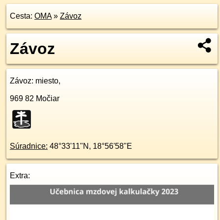
Cesta:
OMA
»
Závoz
Závoz
Závoz
: miesto,
969 82
Močiar
Súradnice:
48°33'11"N
,
18°56'58"E
Extra: