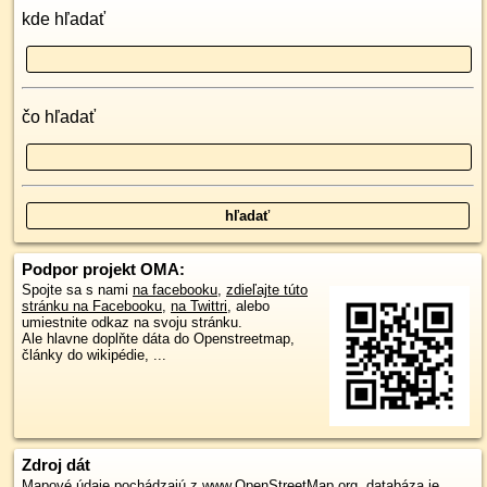
kde hľadať
čo hľadať
Podpor projekt OMA:
Spojte sa s nami
na facebooku
,
zdieľajte túto
stránku na Facebooku
,
na Twittri
, alebo
umiestnite odkaz na svoju stránku.
Ale hlavne doplňte dáta do Openstreetmap,
články do wikipédie, ...
Zdroj dát
Mapové údaje pochádzajú z
www.OpenStreetMap.org
, databáza je