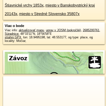
Štiavnické vrchy 1853x
,
miesto v Banskobystrický kraj
20143x
,
miesto v Stredné Slovensko 35807x
Viac o bode
Viac info:
aktualizovať mapu
,
uprav v JOSM (pokročilé)
,
2685200761
,
Súradnice:
48°33'11"N
,
18°56'58"E
stiahni GPX
, lon: 18.9495198, lat: 48.553177, og type: place, og
locality: Močiar,