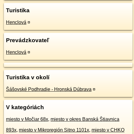
Turistika
Henclová
¤
Prevádzkovateľ
Henclová
¤
Turistika v okolí
Šášovské Podhradie - Hronská Dúbrava
¤
V kategóriách
miesto v Močiar 68x
,
miesto v okres Banská Štiavnica
893x
,
miesto v Mikroregión Sitno 1101x
,
miesto v CHKO