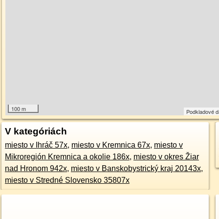
100 m
Podkladové 
V kategóriách
miesto v Ihráč 57x
,
miesto v Kremnica 67x
,
miesto v
Mikroregión Kremnica a okolie 186x
,
miesto v okres Žiar
nad Hronom 942x
,
miesto v Banskobystrický kraj 20143x
,
miesto v Stredné Slovensko 35807x