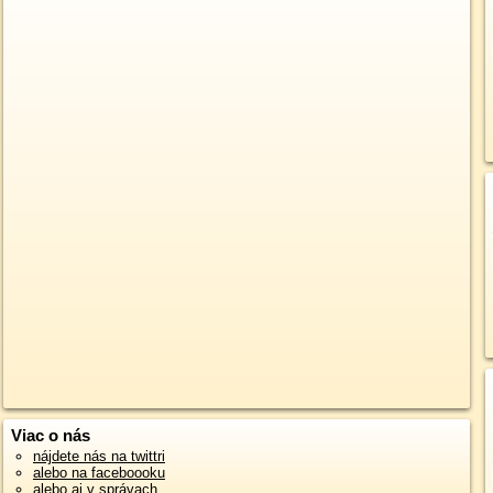
Viac o nás
nájdete nás na twittri
alebo na faceboooku
alebo aj v správach