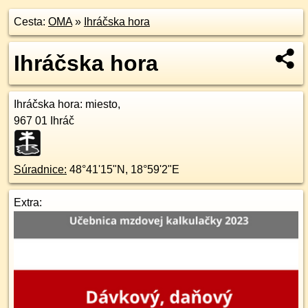
Cesta:
OMA
»
Ihráčska hora
Ihráčska hora
Ihráčska hora
: miesto,
967 01
Ihráč
Súradnice:
48°41'15"N
,
18°59'2"E
Extra: