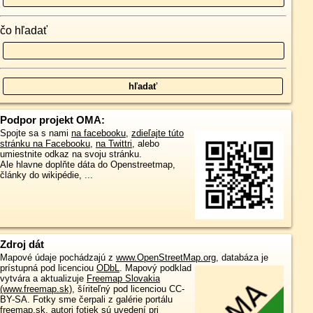
čo hľadať
Podpor projekt OMA:
Spojte sa s nami
na facebooku
,
zdieľajte túto
stránku na Facebooku
,
na Twittri
, alebo
umiestnite odkaz na svoju stránku.
Ale hlavne doplňte dáta do Openstreetmap,
články do wikipédie, ...
Zdroj dát
Mapové údaje pochádzajú z
www.OpenStreetMap.org
, databáza je
prístupná pod licenciou
ODbL
.
Mapový podklad
vytvára a aktualizuje
Freemap Slovakia
(www.freemap.sk)
, šíriteľný pod licenciou CC-
BY-SA. Fotky sme čerpali z galérie portálu
freemap.sk, autori fotiek sú uvedení pri