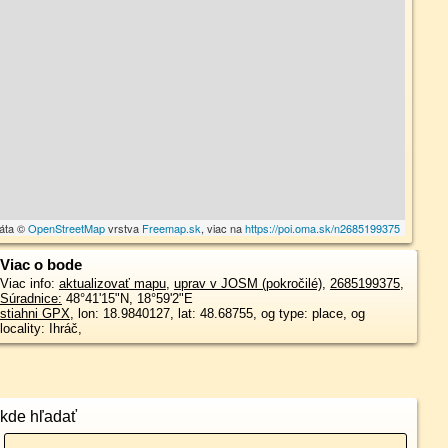
dáta ©
OpenStreetMap
vrstva
Freemap.sk
, viac na
https://poi.oma.sk/n2685199375
Viac o bode
Viac info:
aktualizovať mapu
,
uprav v JOSM (pokročilé)
,
2685199375
,
Súradnice:
48°41'15"N
,
18°59'2"E
stiahni GPX
, lon: 18.9840127, lat: 48.68755, og type: place, og
locality: Ihráč,
kde hľadať