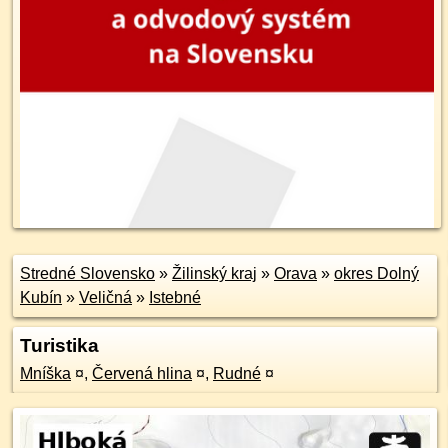
Stredné Slovensko
»
Žilinský kraj
»
Orava
»
okres Dolný
Kubín
»
Veličná
»
Istebné
Turistika
Mníška
¤
,
Červená hlina
¤
,
Rudné
¤