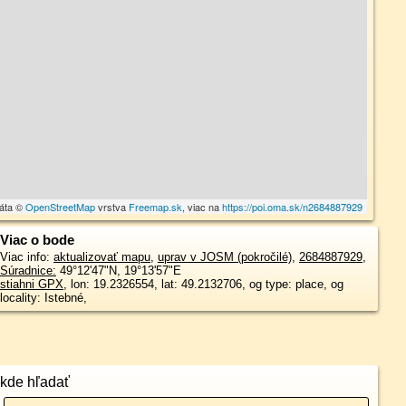
dáta ©
OpenStreetMap
vrstva
Freemap.sk
, viac na
https://poi.oma.sk/n2684887929
Viac o bode
Viac info:
aktualizovať mapu
,
uprav v JOSM (pokročilé)
,
2684887929
,
Súradnice:
49°12'47"N
,
19°13'57"E
stiahni GPX
, lon: 19.2326554, lat: 49.2132706, og type: place, og
locality: Istebné,
kde hľadať