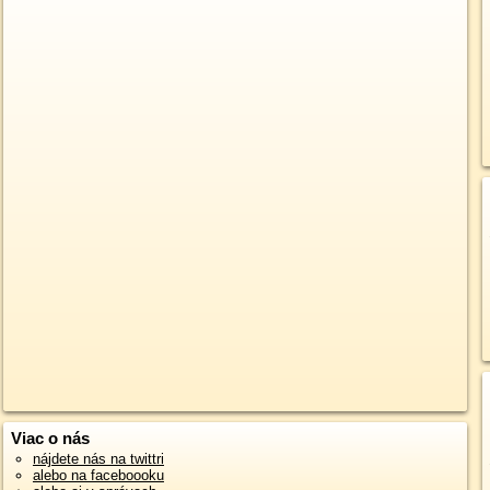
Viac o nás
nájdete nás na twittri
alebo na faceboooku