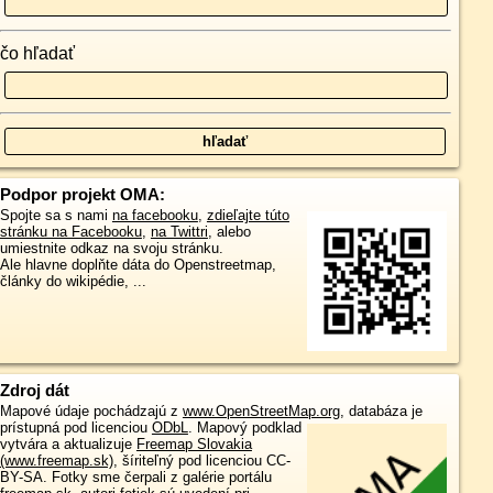
čo hľadať
Podpor projekt OMA:
Spojte sa s nami
na facebooku
,
zdieľajte túto
stránku na Facebooku
,
na Twittri
, alebo
umiestnite odkaz na svoju stránku.
Ale hlavne doplňte dáta do Openstreetmap,
články do wikipédie, ...
Zdroj dát
Mapové údaje pochádzajú z
www.OpenStreetMap.org
, databáza je
prístupná pod licenciou
ODbL
.
Mapový podklad
vytvára a aktualizuje
Freemap Slovakia
(www.freemap.sk)
, šíriteľný pod licenciou CC-
BY-SA. Fotky sme čerpali z galérie portálu