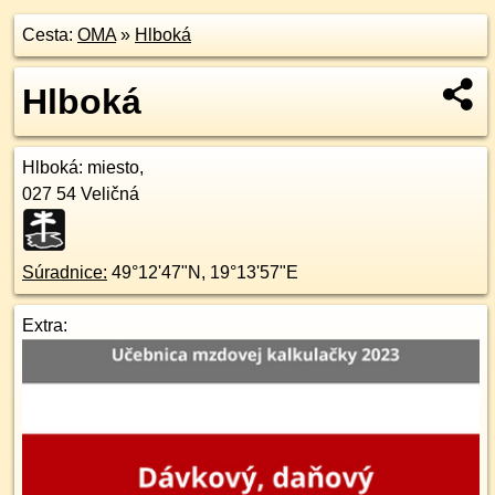
Cesta:
OMA
»
Hlboká
Hlboká
Hlboká
: miesto,
027 54
Veličná
Súradnice:
49°12'47"N
,
19°13'57"E
Extra: