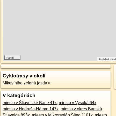
100 m
Podkladové 
Cyklotrasy v okolí
Mikovíniho zelená jazda
¤
V kategóriách
miesto v Štiavnické Bane 41x
,
miesto v Vysoká 64x
,
miesto v Hodruša-Hámre 147x
,
miesto v okres Banská
Štiavnica 893x
,
miesto v Mikroregión Sitno 1101x
,
miesto