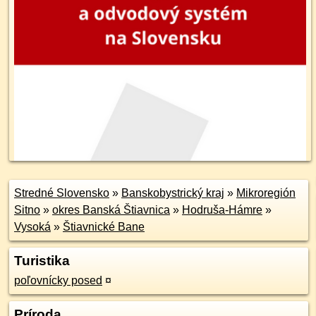
Stredné Slovensko
»
Banskobystrický kraj
»
Mikroregión
Sitno
»
okres Banská Štiavnica
»
Hodruša-Hámre
»
Vysoká
»
Štiavnické Bane
Turistika
poľovnícky posed
¤
Príroda