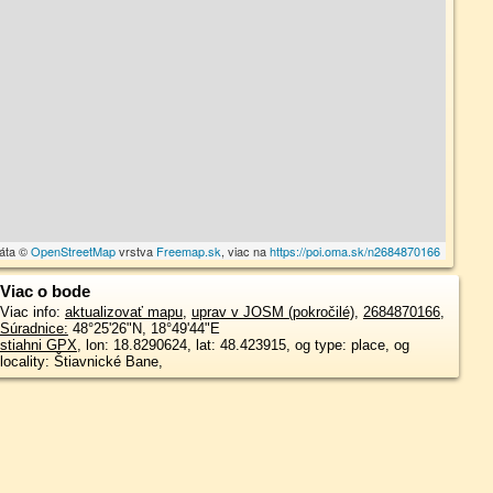
dáta ©
OpenStreetMap
vrstva
Freemap.sk
, viac na
https://poi.oma.sk/n2684870166
Viac o bode
Viac info:
aktualizovať mapu
,
uprav v JOSM (pokročilé)
,
2684870166
,
Súradnice:
48°25'26"N
,
18°49'44"E
stiahni GPX
, lon: 18.8290624, lat: 48.423915, og type: place, og
locality: Štiavnické Bane,