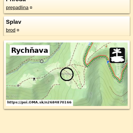
prepadlina
¤
Splav
brod
¤