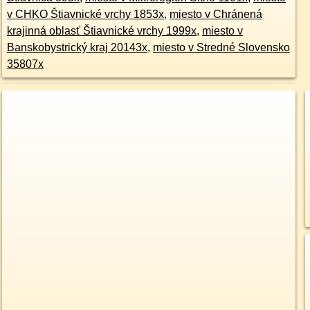
v CHKO Štiavnické vrchy 1853x
,
miesto v Chránená
krajinná oblasť Štiavnické vrchy 1999x
,
miesto v
Banskobystrický kraj 20143x
,
miesto v Stredné Slovensko
35807x