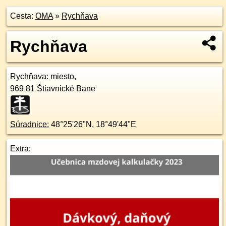
Cesta:
OMA
»
Rychňava
Rychňava
Rychňava
: miesto,
969 81
Štiavnické Bane
Súradnice:
48°25'26"N
,
18°49'44"E
Extra: