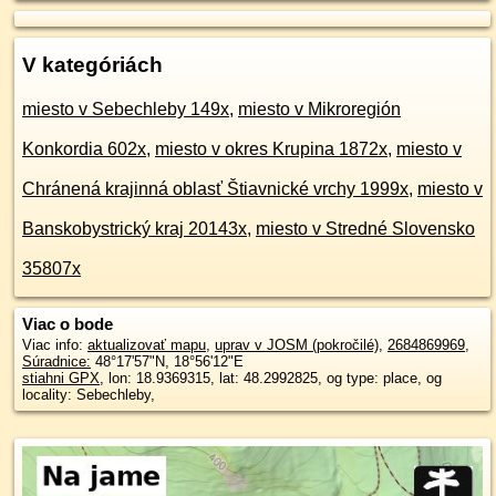
V kategóriách
miesto v Sebechleby 149x
,
miesto v Mikroregión
Konkordia 602x
,
miesto v okres Krupina 1872x
,
miesto v
Chránená krajinná oblasť Štiavnické vrchy 1999x
,
miesto v
Banskobystrický kraj 20143x
,
miesto v Stredné Slovensko
35807x
Viac o bode
Viac info:
aktualizovať mapu
,
uprav v JOSM (pokročilé)
,
2684869969
,
Súradnice:
48°17'57"N
,
18°56'12"E
stiahni GPX
, lon: 18.9369315, lat: 48.2992825, og type: place, og
locality: Sebechleby,