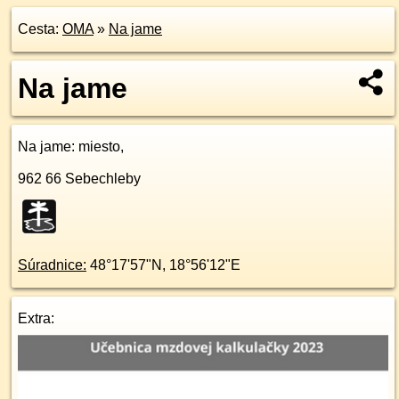
Cesta:
OMA
»
Na jame
Na jame
Na jame
: miesto,
962 66
Sebechleby
Súradnice:
48°17'57"N
,
18°56'12"E
Extra: