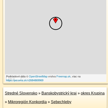
Podkladové dáta ©
OpenStreetMap
vrstva
Freemap.sk
, viac na
100 m
https://poi.oma.sk/n2684869969
Stredné Slovensko
»
Banskobystrický kraj
»
okres Krupina
»
Mikroregión Konkordia
»
Sebechleby