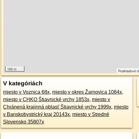
100 m
Podkladové 
V kategóriách
miesto v Voznica 68x
,
miesto v okres Žarnovica 1084x
,
miesto v CHKO Štiavnické vrchy 1853x
,
miesto v
Chránená krajinná oblasť Štiavnické vrchy 1999x
,
miesto
v Banskobystrický kraj 20143x
,
miesto v Stredné
Slovensko 35807x