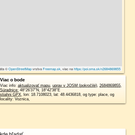
dáta ©
OpenStreetMap
vrstva
Freemap.sk
, viac na
https://poi.oma.sk/n2684869855
Viac o bode
Viac info:
aktualizovať mapu
,
uprav v JOSM (pokročilé)
,
2684869855
,
Súradnice:
48°26'37"N
,
18°42'38"E
stiahni GPX
, lon: 18.7108023, lat: 48.4436818, og type: place, og
locality: Voznica,
kde hľadať