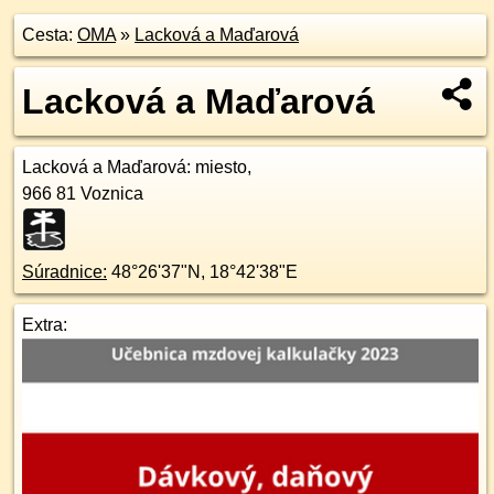
Cesta:
OMA
»
Lacková a Maďarová
Lacková a Maďarová
Lacková a Maďarová
: miesto,
966 81
Voznica
Súradnice:
48°26'37"N
,
18°42'38"E
Extra: