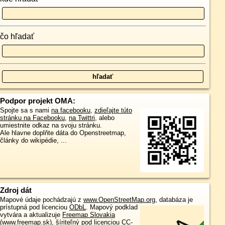
čo hľadať
Podpor projekt OMA:
Spojte sa s nami
na facebooku
,
zdieľajte túto
stránku na Facebooku
,
na Twittri
, alebo
umiestnite odkaz na svoju stránku.
Ale hlavne doplňte dáta do Openstreetmap,
články do wikipédie, ...
Zdroj dát
Mapové údaje pochádzajú z
www.OpenStreetMap.org
, databáza je
prístupná pod licenciou
ODbL
.
Mapový podklad
vytvára a aktualizuje
Freemap Slovakia
(www.freemap.sk)
, šíriteľný pod licenciou CC-