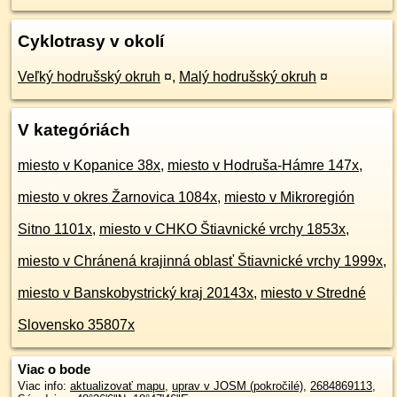
Cyklotrasy v okolí
Veľký hodrušský okruh
¤
,
Malý hodrušský okruh
¤
V kategóriách
miesto v Kopanice 38x
,
miesto v Hodruša-Hámre 147x
,
miesto v okres Žarnovica 1084x
,
miesto v Mikroregión
Sitno 1101x
,
miesto v CHKO Štiavnické vrchy 1853x
,
miesto v Chránená krajinná oblasť Štiavnické vrchy 1999x
,
miesto v Banskobystrický kraj 20143x
,
miesto v Stredné
Slovensko 35807x
Viac o bode
Viac info:
aktualizovať mapu
,
uprav v JOSM (pokročilé)
,
2684869113
,