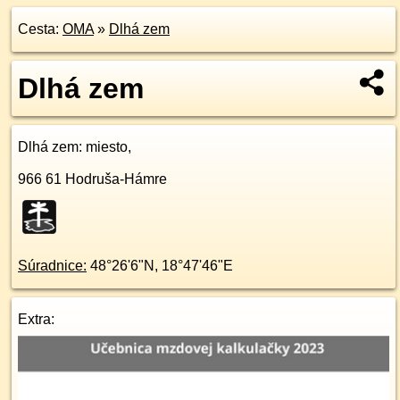
Cesta:
OMA
»
Dlhá zem
Dlhá zem
Dlhá zem
: miesto,
966 61
Hodruša-Hámre
Súradnice:
48°26'6"N
,
18°47'46"E
Extra: