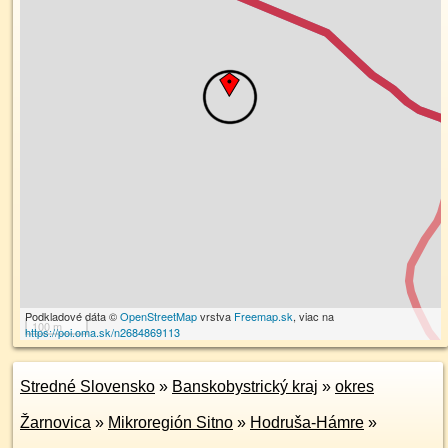
Podkladové dáta ©
OpenStreetMap
vrstva
Freemap.sk
, viac na
100 m
https://poi.oma.sk/n2684869113
Stredné Slovensko
»
Banskobystrický kraj
»
okres
Žarnovica
»
Mikroregión Sitno
»
Hodruša-Hámre
»