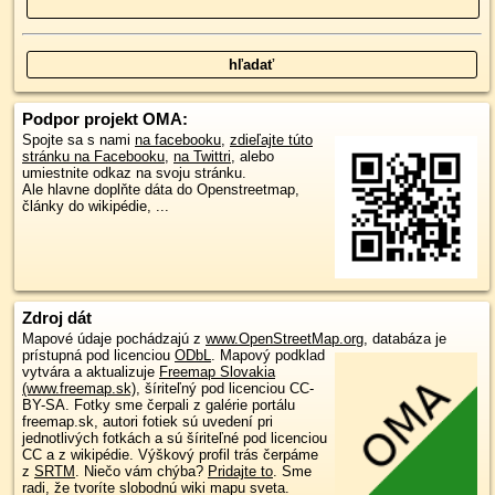
Podpor projekt OMA:
Spojte sa s nami
na facebooku
,
zdieľajte túto
stránku na Facebooku
,
na Twittri
, alebo
umiestnite odkaz na svoju stránku.
Ale hlavne doplňte dáta do Openstreetmap,
články do wikipédie, ...
Zdroj dát
Mapové údaje pochádzajú z
www.OpenStreetMap.org
, databáza je
prístupná pod licenciou
ODbL
.
Mapový podklad
vytvára a aktualizuje
Freemap Slovakia
(www.freemap.sk)
, šíriteľný pod licenciou CC-
BY-SA. Fotky sme čerpali z galérie portálu
freemap.sk, autori fotiek sú uvedení pri
jednotlivých fotkách a sú šíriteľné pod licenciou
CC a z wikipédie. Výškový profil trás čerpáme
z
SRTM
. Niečo vám chýba?
Pridajte to
. Sme
radi, že tvoríte slobodnú wiki mapu sveta.