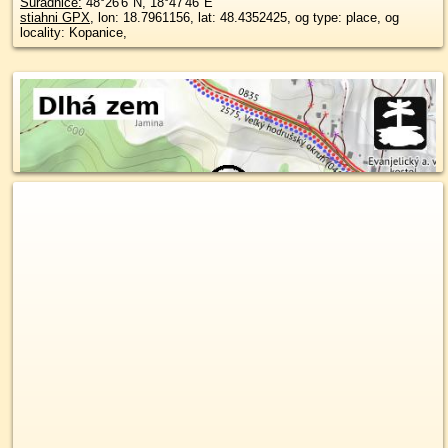
Súradnice:
48°26'6"N
,
18°47'46"E
stiahni GPX
, lon: 18.7961156, lat: 48.4352425, og type: place, og
locality: Kopanice,