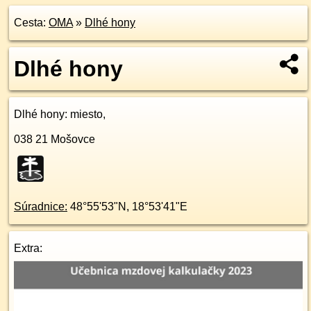
Cesta:
OMA
»
Dlhé hony
Dlhé hony
Dlhé hony
: miesto,
038 21
Mošovce
Súradnice:
48°55'53"N
,
18°53'41"E
Extra: