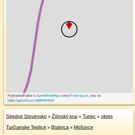
Podkladové dáta ©
OpenStreetMap
vrstva
Freemap.sk
, viac na
100 m
https://poi.oma.sk/n2684834042
Stredné Slovensko
»
Žilinský kraj
»
Turiec
»
okres
Turčianske Teplice
»
Blatnica
»
Mošovce