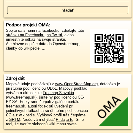
Podpor projekt OMA:
Spojte sa s nami
na facebooku
,
zdieľajte túto
stránku na Facebooku
,
na Twittri
, alebo
umiestnite odkaz na svoju stránku.
Ale hlavne doplňte dáta do Openstreetmap,
články do wikipédie, ...
Zdroj dát
Mapové údaje pochádzajú z
www.OpenStreetMap.org
, databáza je
prístupná pod licenciou
ODbL
.
Mapový podklad
vytvára a aktualizuje
Freemap Slovakia
(www.freemap.sk)
, šíriteľný pod licenciou CC-
BY-SA. Fotky sme čerpali z galérie portálu
freemap.sk, autori fotiek sú uvedení pri
jednotlivých fotkách a sú šíriteľné pod licenciou
CC a z wikipédie. Výškový profil trás čerpáme
z
SRTM
. Niečo vám chýba?
Pridajte to
. Sme
radi, že tvoríte slobodnú wiki mapu sveta.