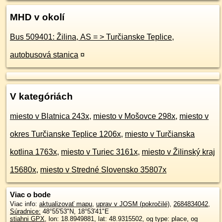
MHD v okolí
Bus 509401: Žilina, AS = > Turčianske Teplice,
autobusová stanica
¤
V kategóriách
miesto v Blatnica 243x
,
miesto v Mošovce 298x
,
miesto v
okres Turčianske Teplice 1206x
,
miesto v Turčianska
kotlina 1763x
,
miesto v Turiec 3161x
,
miesto v Žilinský kraj
15680x
,
miesto v Stredné Slovensko 35807x
Viac o bode
Viac info:
aktualizovať mapu
,
uprav v JOSM (pokročilé)
,
2684834042
,
Súradnice:
48°55'53"N
,
18°53'41"E
stiahni GPX
, lon: 18.8949881, lat: 48.9315502, og type: place, og