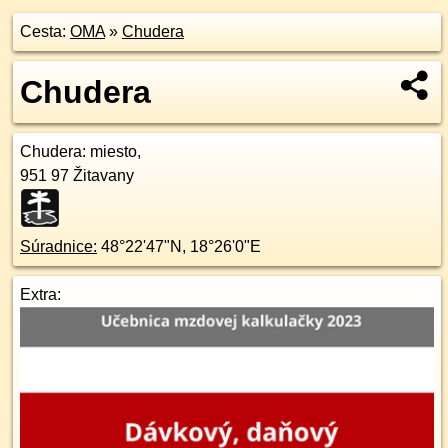
Cesta:
OMA
»
Chudera
Chudera
Chudera
: miesto,
951 97
Žitavany
Súradnice:
48°22'47"N
,
18°26'0"E
Extra: