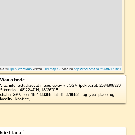
dáta ©
OpenStreetMap
vrstva
Freemap.sk
, viac na
https://poi.oma.sk/n2684809329
Viac o bode
Viac info:
aktualizovať mapu
,
uprav v JOSM (pokročilé)
,
2684809329
,
Súradnice:
48°22'47"N
,
18°26'0"E
stiahni GPX
, lon: 18.4333388, lat: 48.3798839, og type: place, og
locality: Kňažice,
kde hľadať