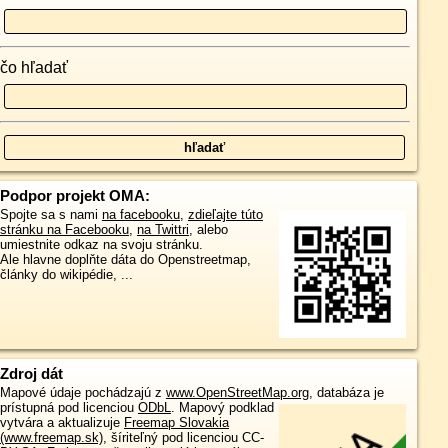
čo hľadať
Podpor projekt OMA:
Spojte sa s nami
na facebooku
,
zdieľajte túto
stránku na Facebooku
,
na Twittri
, alebo
umiestnite odkaz na svoju stránku.
Ale hlavne doplňte dáta do Openstreetmap,
články do wikipédie, ...
Zdroj dát
Mapové údaje pochádzajú z
www.OpenStreetMap.org
, databáza je
prístupná pod licenciou
ODbL
.
Mapový podklad
vytvára a aktualizuje
Freemap Slovakia
(www.freemap.sk)
, šíriteľný pod licenciou CC-