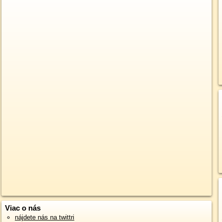
Viac o nás
nájdete nás na twittri