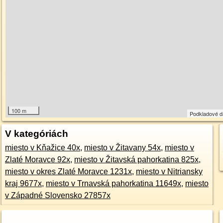
100 m
Podkladové 
V kategóriách
miesto v Kňažice 40x
,
miesto v Žitavany 54x
,
miesto v
Zlaté Moravce 92x
,
miesto v Žitavská pahorkatina 825x
,
miesto v okres Zlaté Moravce 1231x
,
miesto v Nitriansky
kraj 9677x
,
miesto v Trnavská pahorkatina 11649x
,
miesto
v Západné Slovensko 27857x