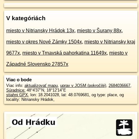
V kategóriách
miesto v Nitriansky Hrádok 13x
,
miesto v Šurany 88x
,
miesto v okres Nové Zámky 1504x
,
miesto v Nitriansky kraj
9677x
,
miesto v Trnavská pahorkatina 11649x
,
miesto v
Západné Slovensko 27857x
Viac o bode
Viac info:
aktualizovať mapu
,
uprav v JOSM (pokročilé)
,
2684036667
,
Súradnice:
48°4'37"N
,
18°12'14"E
stiahni GPX
, lon: 18.2041028, lat: 48.0769681, og type: place, og
locality: Nitriansky Hrádok,