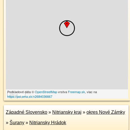
Podkladové dáta ©
OpenStreetMap
vrstva
Freemap.sk
, viac na
100 m
https://poi.oma.sk/n2684036667
Západné Slovensko
»
Nitriansky kraj
»
okres Nové Zámky
»
Šurany
»
Nitriansky Hrádok