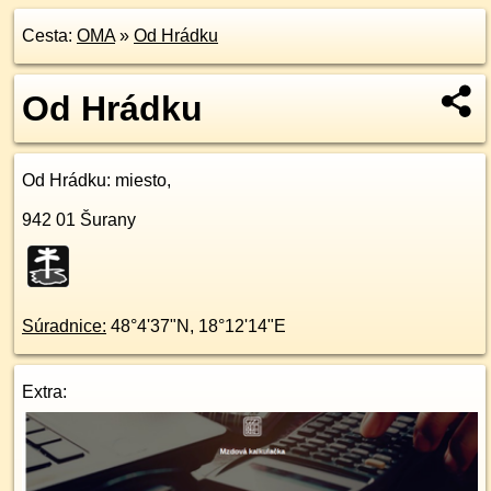
Cesta:
OMA
»
Od Hrádku
Od Hrádku
Od Hrádku
: miesto,
942 01
Šurany
Súradnice:
48°4'37"N
,
18°12'14"E
Extra: