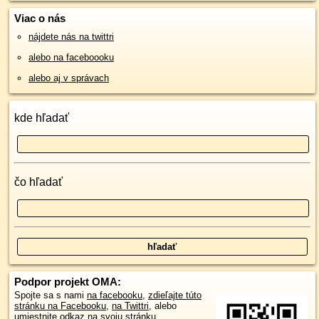
Viac o nás
nájdete nás na twittri
alebo na faceboooku
alebo aj v správach
kde hľadať
čo hľadať
Podpor projekt OMA:
Spojte sa s nami
na facebooku
,
zdieľajte túto
stránku na Facebooku
,
na Twittri
, alebo
umiestnite odkaz na svoju stránku.