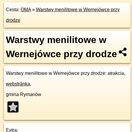
Cesta:
OMA
»
Warstwy menilitowe w Wernejówce przy
drodze
Warstwy menilitowe w
Wernejówce przy drodze
Warstwy menilitowe w Wernejówce przy drodze
: atrakcia,
webstránka
,
gmina Rymanów
Extra: