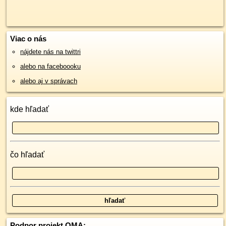
Viac o nás
nájdete nás na twittri
alebo na faceboooku
alebo aj v správach
kde hľadať
čo hľadať
Podpor projekt OMA: