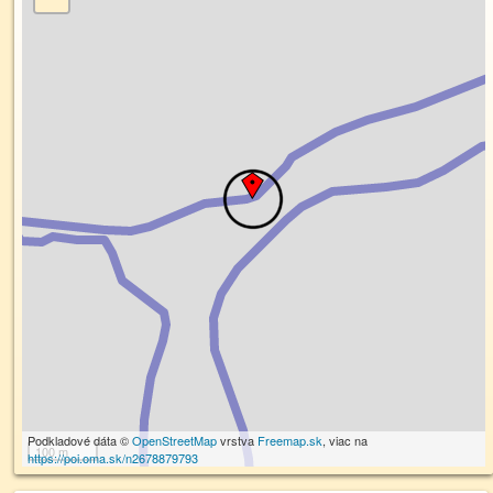
Podkladové dáta ©
OpenStreetMap
vrstva
Freemap.sk
, viac na
100 m
https://poi.oma.sk/n2678879793