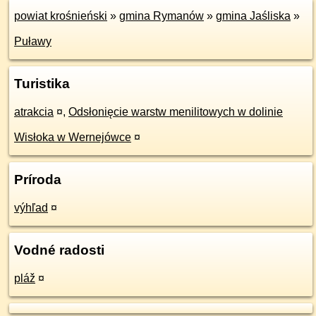
powiat krośnieński
»
gmina Rymanów
»
gmina Jaśliska
»
Puławy
Turistika
atrakcia
¤
,
Odsłonięcie warstw menilitowych w dolinie
Wisłoka w Wernejówce
¤
Príroda
výhľad
¤
Vodné radosti
pláž
¤