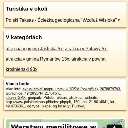
Turistika v okolí
Polski Teksas - Ścieżka geologiczna "Wzdłuż Wisłoka"
¤
V kategóriách
atrakcia v gmina Jaśliska 5x
,
atrakcia v Puławy 5x
,
atrakcia v gmina Rymanów 13x
,
atrakcia v powiat
krośnieński 93x
Viac o bode
Viac info:
aktualizovať mapu
,
uprav v JOSM (pokročilé)
,
2678879793
,
Súradnice:
49°28'25"N
,
21°54'5"E
stiahni GPX
, geopark: Polski Teksas, atrakcia, website:
http://www.polskiteksas.pl/index.php/pl/, 160, lon: 21.9014841, lat:
49.4736361, og type: place, og locality: Puławy,