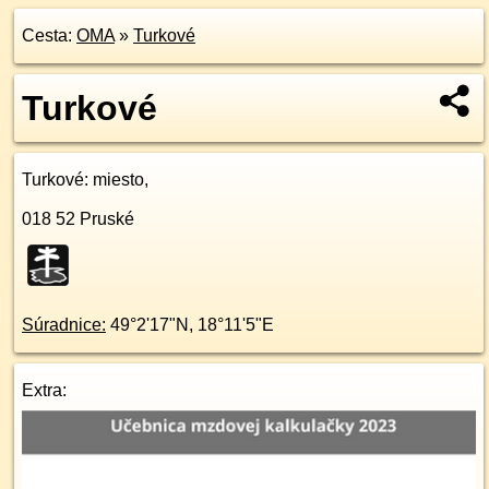
Cesta:
OMA
»
Turkové
Turkové
Turkové
: miesto,
018 52
Pruské
Súradnice:
49°2'17"N
,
18°11'5"E
Extra: