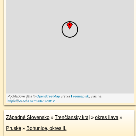
Podkladové dáta ©
OpenStreetMap
vrstva
Freemap.sk
, viac na
100 m
https://poi.oma.sk/n2667329812
Západné Slovensko
»
Trenčiansky kraj
»
okres Ilava
»
Pruské
»
Bohunice, okres IL