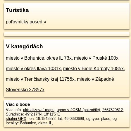
Turistika
poľovnícky posed
¤
V kategóriách
miesto v Bohunice, okres IL 73x
,
miesto v Pruské 100x
,
miesto v okres Ilava 1031x
,
miesto v Biele Karpaty 1085x
,
miesto v Trenčiansky kraj 11755x
,
miesto v Západné
Slovensko 27857x
Viac o bode
Viac info:
aktualizovať mapu
,
uprav v JOSM (pokročilé)
,
2667329812
,
Súradnice:
49°2'17"N
,
18°11'5"E
stiahni GPX
, lon: 18.1848872, lat: 49.0380698, og type: place, og
locality: Bohunice, okres IL,