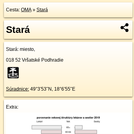
Cesta:
OMA
»
Stará
Stará
Stará
: miesto,
018 52
Vršatské Podhradie
Súradnice:
49°3'53"N
,
18°6'55"E
Extra: