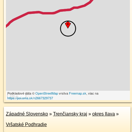
Podkladové dáta ©
OpenStreetMap
vrstva
Freemap.sk
, viac na
100 m
https://poi.oma.sk/n2667329737
Západné Slovensko
»
Trenčiansky kraj
»
okres Ilava
»
Vršatské Podhradie