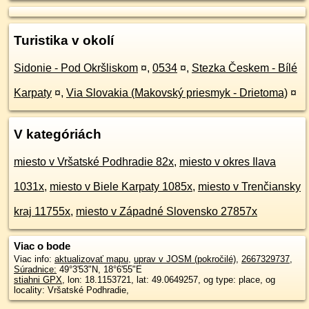
Turistika v okolí
Sidonie - Pod Okršliskom
¤
,
0534
¤
,
Stezka Českem - Bílé
Karpaty
¤
,
Via Slovakia (Makovský priesmyk - Drietoma)
¤
V kategóriách
miesto v Vršatské Podhradie 82x
,
miesto v okres Ilava
1031x
,
miesto v Biele Karpaty 1085x
,
miesto v Trenčiansky
kraj 11755x
,
miesto v Západné Slovensko 27857x
Viac o bode
Viac info:
aktualizovať mapu
,
uprav v JOSM (pokročilé)
,
2667329737
,
Súradnice:
49°3'53"N
,
18°6'55"E
stiahni GPX
, lon: 18.1153721, lat: 49.0649257, og type: place, og
locality: Vršatské Podhradie,