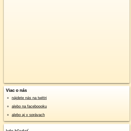
Viac o nás
nájdete nás na twittri
alebo na faceboooku
alebo aj v správach