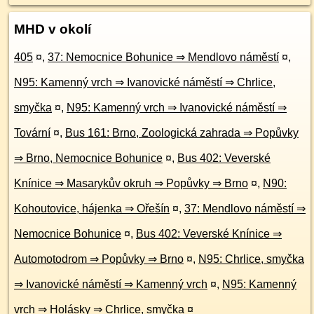
MHD v okolí
405
¤
,
37: Nemocnice Bohunice ⇒ Mendlovo náměstí
¤
,
N95: Kamenný vrch ⇒ Ivanovické náměstí ⇒ Chrlice,
smyčka
¤
,
N95: Kamenný vrch ⇒ Ivanovické náměstí ⇒
Tovární
¤
,
Bus 161: Brno, Zoologická zahrada ⇒ Popůvky
⇒ Brno, Nemocnice Bohunice
¤
,
Bus 402: Veverské
Knínice ⇒ Masarykův okruh ⇒ Popůvky ⇒ Brno
¤
,
N90:
Kohoutovice, hájenka ⇒ Ořešín
¤
,
37: Mendlovo náměstí ⇒
Nemocnice Bohunice
¤
,
Bus 402: Veverské Knínice ⇒
Automotodrom ⇒ Popůvky ⇒ Brno
¤
,
N95: Chrlice, smyčka
⇒ Ivanovické náměstí ⇒ Kamenný vrch
¤
,
N95: Kamenný
vrch ⇒ Holásky ⇒ Chrlice, smyčka
¤