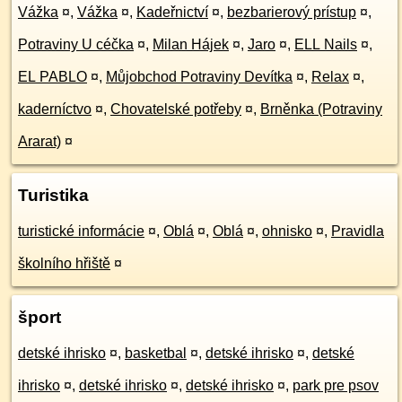
Vážka
¤
,
Vážka
¤
,
Kadeřnictví
¤
,
bezbarierový prístup
¤
,
Potraviny U céčka
¤
,
Milan Hájek
¤
,
Jaro
¤
,
ELL Nails
¤
,
EL PABLO
¤
,
Můjobchod Potraviny Devítka
¤
,
Relax
¤
,
kaderníctvo
¤
,
Chovatelské potřeby
¤
,
Brněnka (Potraviny
Ararat)
¤
Turistika
turistické informácie
¤
,
Oblá
¤
,
Oblá
¤
,
ohnisko
¤
,
Pravidla
školního hřiště
¤
šport
detské ihrisko
¤
,
basketbal
¤
,
detské ihrisko
¤
,
detské
ihrisko
¤
,
detské ihrisko
¤
,
detské ihrisko
¤
,
park pre psov