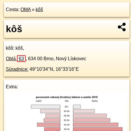
Cesta:
OMA
»
kôš
kôš
kôš
: kôš,
Oblá
63
,
634 00
Brno, Nový Lískovec
Súradnice:
49°10'34"N
,
16°33'16"E
Extra: