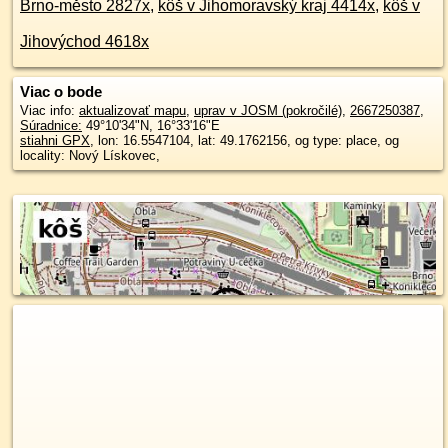
Brno-město 2827x
,
kôš v Jihomoravský kraj 4414x
,
kôš v
Jihovýchod 4618x
Viac o bode
Viac info:
aktualizovať mapu
,
uprav v JOSM (pokročilé)
,
2667250387
,
Súradnice:
49°10'34"N
,
16°33'16"E
stiahni GPX
, lon: 16.5547104, lat: 49.1762156, og type: place, og
locality: Nový Lískovec,