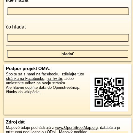
kde hľadať
čo hľadať
Podpor projekt OMA:
Spojte sa s nami
na facebooku
,
zdieľajte túto
stránku na Facebooku
,
na Twittri
, alebo
umiestnite odkaz na svoju stránku.
Ale hlavne doplňte dáta do Openstreetmap,
články do wikipédie, ...
Zdroj dát
Mapové údaje pochádzajú z
www.OpenStreetMap.org
, databáza je
prístupná pod licenciou
ODbL
.
Mapový podklad