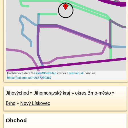
Podkladové dáta ©
OpenStreetMap
vrstva
Freemap.sk
, viac na
100 m
https://poi.oma.sk/n2667250387
Jihovýchod
»
Jihomoravský kraj
»
okres Brno-město
»
Brno
»
Nový Lískovec
Obchod