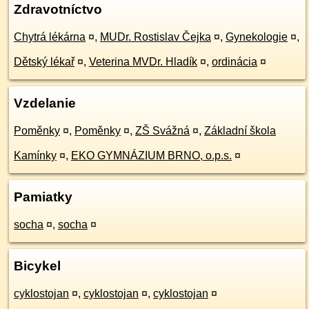
Zdravotníctvo
Chytrá lékárna
¤
,
MUDr. Rostislav Čejka
¤
,
Gynekologie
¤
,
Dětský lékař
¤
,
Veterina MVDr. Hladík
¤
,
ordinácia
¤
Vzdelanie
Poměnky
¤
,
Poměnky
¤
,
ZŠ Svážná
¤
,
Základní škola
Kamínky
¤
,
EKO GYMNÁZIUM BRNO, o.p.s.
¤
Pamiatky
socha
¤
,
socha
¤
Bicykel
cyklostojan
¤
,
cyklostojan
¤
,
cyklostojan
¤