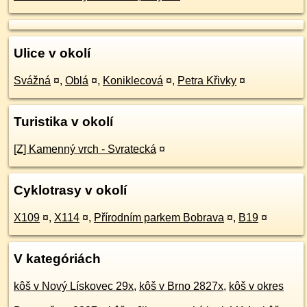
Ulice v okolí
Svážná
¤
,
Oblá
¤
,
Koniklecová
¤
,
Petra Křivky
¤
Turistika v okolí
[Z] Kamenný vrch - Svratecká
¤
Cyklotrasy v okolí
X109
¤
,
X114
¤
,
Přírodním parkem Bobrava
¤
,
B19
¤
V kategóriách
kôš v Nový Lískovec 29x
,
kôš v Brno 2827x
,
kôš v okres