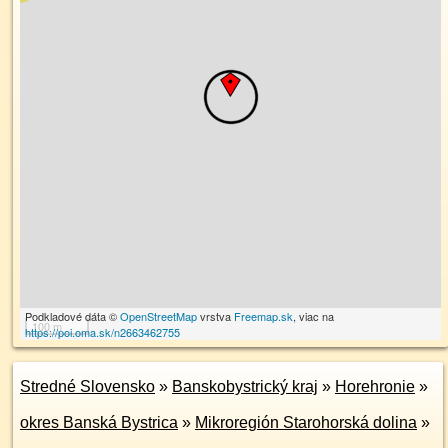
Podkladové dáta ©
OpenStreetMap
vrstva
Freemap.sk
, viac na
100 m
https://poi.oma.sk/n2663462755
Stredné Slovensko
»
Banskobystrický kraj
»
Horehronie
»
okres Banská Bystrica
»
Mikroregión Starohorská dolina
»