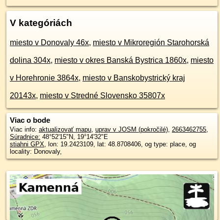
V kategóriách
miesto v Donovaly 46x
,
miesto v Mikroregión Starohorská
dolina 304x
,
miesto v okres Banská Bystrica 1860x
,
miesto
v Horehronie 3864x
,
miesto v Banskobystrický kraj
20143x
,
miesto v Stredné Slovensko 35807x
Viac o bode
Viac info:
aktualizovať mapu
,
uprav v JOSM (pokročilé)
,
2663462755
,
Súradnice:
48°52'15"N
,
19°14'32"E
stiahni GPX
, lon: 19.2423109, lat: 48.8708406, og type: place, og
locality: Donovaly,