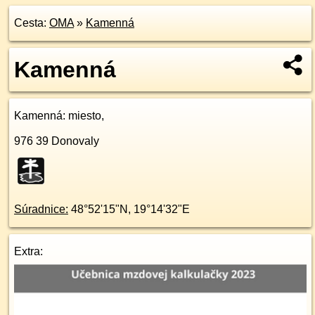
Cesta:
OMA
»
Kamenná
Kamenná
Kamenná
: miesto,
976 39
Donovaly
Súradnice:
48°52'15"N
,
19°14'32"E
Extra: