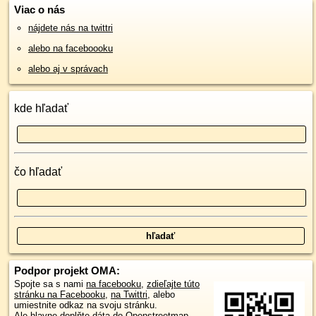
Viac o nás
nájdete nás na twittri
alebo na faceboooku
alebo aj v správach
kde hľadať
čo hľadať
Podpor projekt OMA:
Spojte sa s nami
na facebooku
,
zdieľajte túto
stránku na Facebooku
,
na Twittri
, alebo
umiestnite odkaz na svoju stránku.
Ale hlavne doplňte dáta do Openstreetmap,