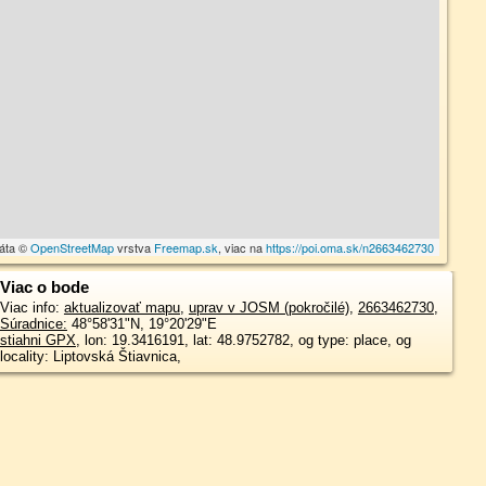
dáta ©
OpenStreetMap
vrstva
Freemap.sk
, viac na
https://poi.oma.sk/n2663462730
Viac o bode
Viac info:
aktualizovať mapu
,
uprav v JOSM (pokročilé)
,
2663462730
,
Súradnice:
48°58'31"N
,
19°20'29"E
stiahni GPX
, lon: 19.3416191, lat: 48.9752782, og type: place, og
locality: Liptovská Štiavnica,