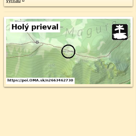
výhľad
¤