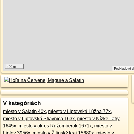
100 m
Podkladové 
V kategóriách
miesto v Salatín 40x
,
miesto v Liptovská Lúžna 77x
,
miesto v Liptovská Štiavnica 163x
,
miesto v Nízke Tatry
1645x
,
miesto v okres Ružomberok 1671x
,
miesto v
Liptov 3956x
,
miesto v Žilinský kraj 15680x
,
miesto v