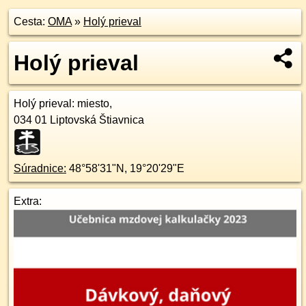
Cesta:
OMA
»
Holý prieval
Holý prieval
Holý prieval
: miesto,
034 01
Liptovská Štiavnica
Súradnice:
48°58'31"N
,
19°20'29"E
Extra: