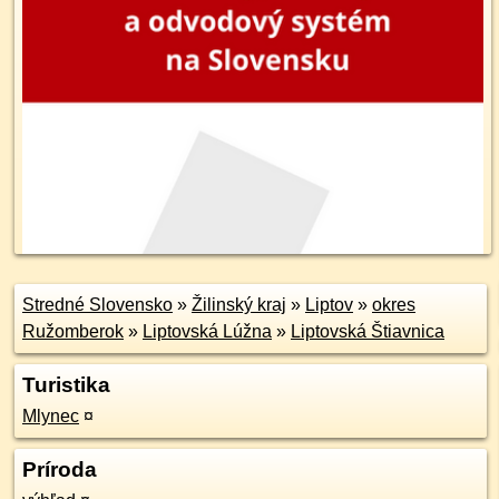
Stredné Slovensko
»
Žilinský kraj
»
Liptov
»
okres
Ružomberok
»
Liptovská Lúžna
»
Liptovská Štiavnica
Turistika
Mlynec
¤
Príroda