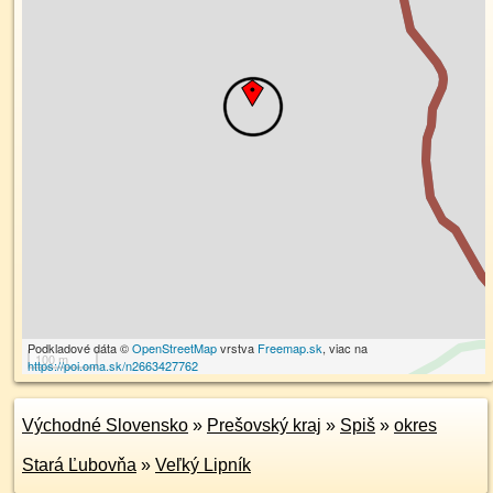
Podkladové dáta ©
OpenStreetMap
vrstva
Freemap.sk
, viac na
100 m
https://poi.oma.sk/n2663427762
Východné Slovensko
»
Prešovský kraj
»
Spiš
»
okres
Stará Ľubovňa
»
Veľký Lipník