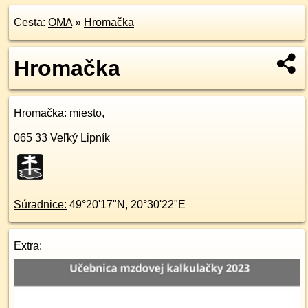
Cesta:
OMA
»
Hromačka
Hromačka
Hromačka
: miesto,
065 33
Veľký Lipník
Súradnice:
49°20'17"N
,
20°30'22"E
Extra: