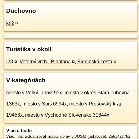
Duchovno
kríž
¤
Turistika v okolí
I23
¤
,
Veterný vrch - Plontana
¤
,
Pieninská cesta
¤
V kategóriách
miesto v Veľký Lipník 93x
,
miesto v okres Stará Ľubovňa
1363x
,
miesto v Spiš 6994x
,
miesto v Prešovský kraj
19453x
,
miesto v Východné Slovensko 31644x
Viac o bode
Viac info:
aktualizovať mapu
,
uprav v JOSM (pokročilé)
,
2663427762
,