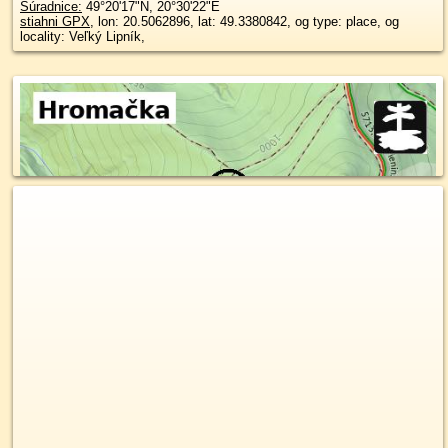
Súradnice:
49°20'17"N
,
20°30'22"E
stiahni GPX
, lon: 20.5062896, lat: 49.3380842, og type: place, og
locality: Veľký Lipník,