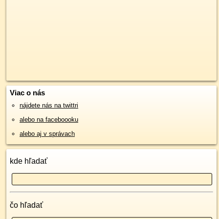
Viac o nás
nájdete nás na twittri
alebo na faceboooku
alebo aj v správach
kde hľadať
čo hľadať