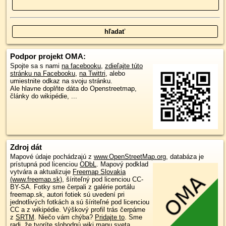
Podpor projekt OMA:
Spojte sa s nami
na facebooku
,
zdieľajte túto
stránku na Facebooku
,
na Twittri
, alebo
umiestnite odkaz na svoju stránku.
Ale hlavne doplňte dáta do Openstreetmap,
články do wikipédie, ...
Zdroj dát
Mapové údaje pochádzajú z
www.OpenStreetMap.org
, databáza je
prístupná pod licenciou
ODbL
.
Mapový podklad
vytvára a aktualizuje
Freemap Slovakia
(www.freemap.sk)
, šíriteľný pod licenciou CC-
BY-SA. Fotky sme čerpali z galérie portálu
freemap.sk, autori fotiek sú uvedení pri
jednotlivých fotkách a sú šíriteľné pod licenciou
CC a z wikipédie. Výškový profil trás čerpáme
z
SRTM
. Niečo vám chýba?
Pridajte to
. Sme
radi, že tvoríte slobodnú wiki mapu sveta.